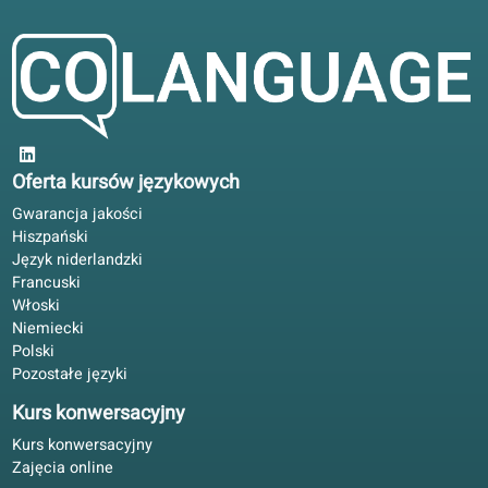
Lekcje koncentrują się na konwersacjach
się już
i praktyce w autentycznych sytuacjach, z
teraz
indywidualnie dopasowanymi lekcjami
oraz tematami kulturowymi, które
sprawiają, że nauka jest ciekawa i
użyteczna.
Opinie kursantów
4.6/5
średnia na 5 na podstawie 84 ocen
Przed przeprowadzką do Belgii pomogło to, że książka i