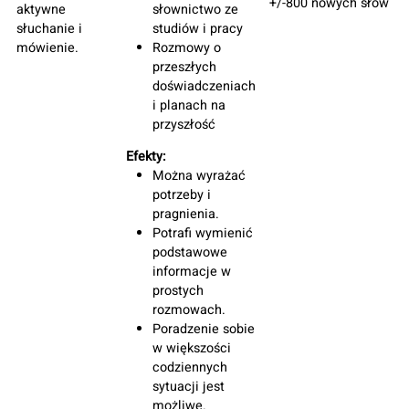
+/-600 nowych 
szybko nabrać
najbliższej
pewności
okolicy
siebie.
Codzienne
sytuacje w
mieście
Efekty:
Ćwicz proste
dialogi
Wyrażanie i
formułowanie
podstawowych
potrzeb.
Słownictwo
codzienne
A2:
Uczniowie
Sytuacje w
45 lekcji