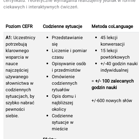
Wyraźne postępy w każdej
umiejętności językowej.
Monitorujemy postępy w pisaniu, czytaniu,
mówieniu i słuchaniu, a następnie dostosowujemy
program nauki do indywidualnych potrzeb.
Nasze cele nauczania
Wszystkie materiały do nauki mają formę rozmowy, ale są
ustrukturyzowane zgodnie z wytycznymi CEFR i specyfiką d