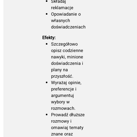
pragnienia.
Potrafi wymienić
podstawowe
informacje w
prostych
rozmowach.
Poradzenie sobie
w większości
codziennych
sytuacji jest
możliwe.
B1:
Największy
Ćwicz rozmowy
60 lekcji