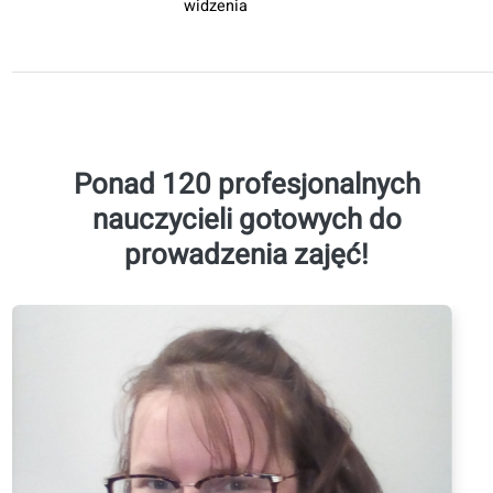
wyrażenia,
polecenia i
opinie.
B2
Rozmowy o
60 lekcji