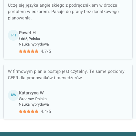
Nasi nauczyciele studiowali m.in. na..
Zarejestruj się bezpłatnie i
skorzystaj z darmowej
lekcji próbnej!
Zapisz