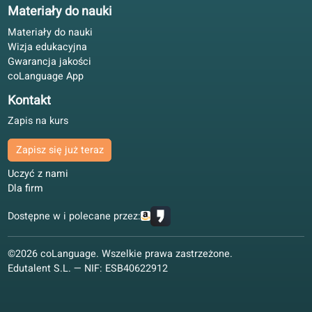
portal mają te same poziomy.
Bartosz E.
BE
Gdańsk, Polska
Samodzielna nauka
4.9/5
Uczę się języka angielskiego z podręcznikiem w drodze i
portalem wieczorem. Pasuje do pracy bez dodatkowego
planowania.
Paweł H.
PH
Łódź, Polska
Nauka hybrydowa
4.7/5