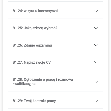
B1.16: Masterchef: zaawansowane gotowanie
B1.17: wykwintna kuchnia
B1.18: Anatomia
B1.19: ubezpieczenie zdrowotne
B1.20: W aptece
B1.21: Ułożenie diety