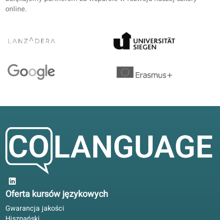
Współpraca
akademicka z
uczelniami
Opinie kursantów o naszych lekcjach
German
4.6/5
średnia na 5 na podstawie 12 ocen
Lepiej radzę sobie na spotkaniach, odkąd uczę się języka
niemieckiego. Krótkie ćwiczenia w portalu; głębia w
książce.
Bartosz E.
BE
Gdańsk, Polska
Samodzielna nauka