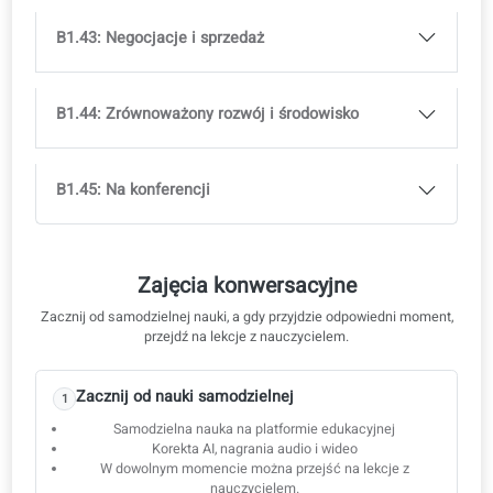
B1.33: Usługi sprzątające
B1.34: włamanie
B1.35: Kontraktowanie opieki w domu
B1.36: Codzienne finanse i podatki
B1.37: stan cywilny
B1.38: Przywództwo w zespole