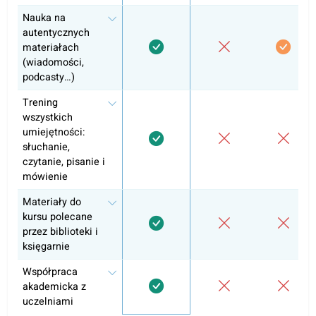
Samodzielna nauka
Zajęcia konwersacyjne
Przygotowanie do egzaminów i zgodność z
oficjalnym programem nauczania
Certyfikat ukończenia
Dlaczego ponad 10 000 uczniów wybr
coLanguage?