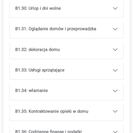
B1.22: Jadę na oddział ratunkowy
B1.23: poród
B1.24: wizyta u kosmetyczki
B1.25: Jaką szkołę wybrać?
B1.26: Zdanie egzaminu
B1.27: Napisz swoje CV