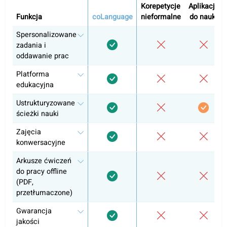
LUB
Zajęcia konwersacyjne z nauczycielem
2
Nauczyciele sami ustalają ceny
Rekomendowany plan kursu: 12 tyg.
12 Zajęcia konwersacyjne
Zawiera pełny kurs do samodzielnej nauki w portalu
Kontakt z nauczycielem
Pozostałe poziomy
Niemiecki A1
Niemiecki A2