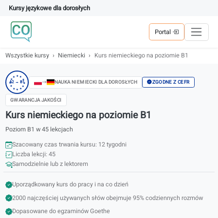
Kursy językowe dla dorosłych
Portal
Wszystkie kursy
Niemiecki
Kurs niemieckiego na poziomie B1
★
★
★
★
★
ZGODNE Z CEFR
NAUKA NIEMIECKI DLA DOROSŁYCH
A2 → B1
★
★
★
★
★
★
★
GWARANCJA JAKOŚCI
Kurs niemieckiego na poziomie B1
Poziom B1 w 45 lekcjach
Szacowany czas trwania kursu: 12 tygodni
Liczba lekcji: 45
Samodzielnie lub z lektorem
Uporządkowany kurs do pracy i na co dzień