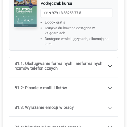
ISBN
979-13-88253-77-5
E-book gratis
Książka drukowana dostępna w księgarniach
Dostępne w wielu językach, z licencją na kurs
Idealne do wsparcia wielojęzycznych klas
Pełny dostęp do aplikacji coLanguage jest wliczony w
wszystkie kursy.
Program nauczania
Osiągany poziom 1 w 3 miesiące. Słownictwo i gramaty
zgodne z oficjalnymi egzaminami (CEFR).
Nauka Niemiecki dla dorosłych
B1
Podręcznik kursu