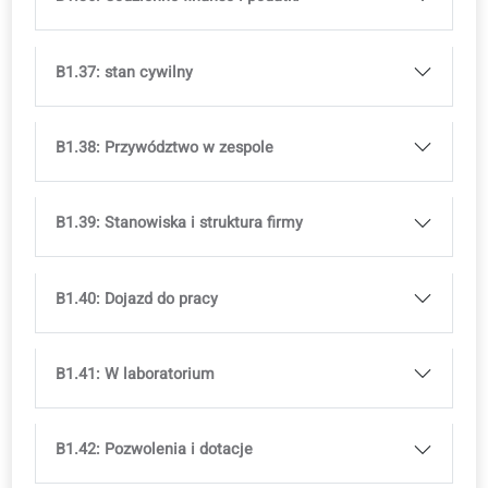
B1.28: Ogłoszenie o pracę i rozmowa
kwalifikacyjna
B1.29: Twój kontrakt pracy
B1.30: Urlop i dni wolne
B1.31: Oglądanie domów i przeprowadzka
B1.32: dekoracja domu