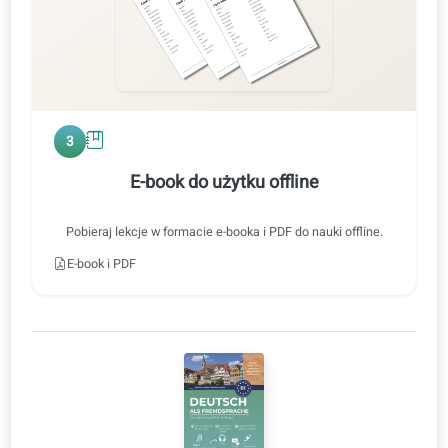
2
Trening słuchowy
Odsłuch można odtwarzać w normalnym lub wolniejszym
tempie, z tłumaczeniem lub bez.