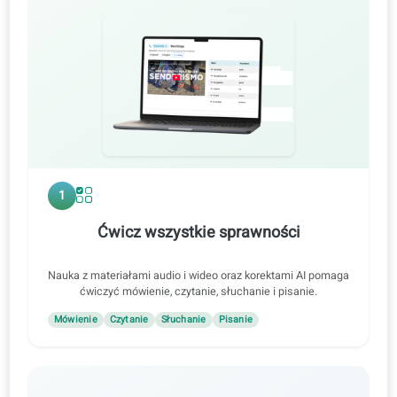
online.
Spersonalizowany raport poziomu trudności
Sposób nauki
1