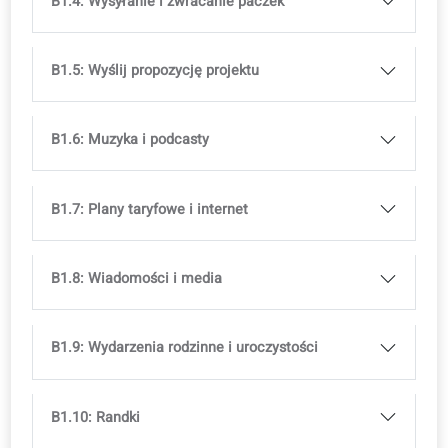
ISBN
979-13-88253-77-5
E-book gratis
Książka drukowana dostępna w
księgarniach
Dostępne w wielu językach, z licencją na
kurs
B1.1: Obsługiwanie formalnych i nieformalnych
rozmów telefonicznych
B1.2: Pisanie e-maili i listów
B1.3: Wyrażanie emocji w pracy