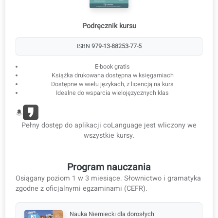
3
E-book do użytku offline
Pobieraj lekcje w formacie e-booka i PDF do nauki offline.
E-book i PDF
Podręcznik kursu