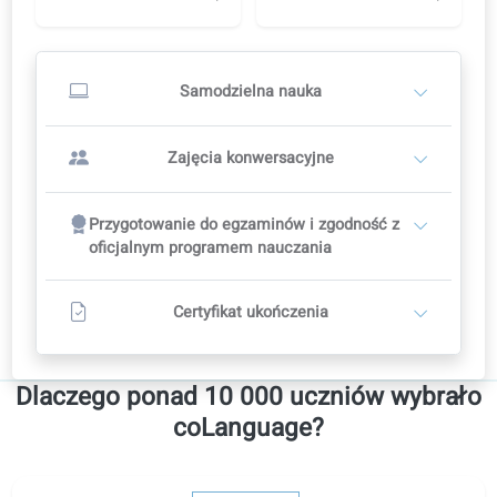
B1.45: Na konferencji
Zajęcia konwersacyjne
Zacznij od samodzielnej nauki, a gdy przyjdzie odpowiedni momen
przejdź na lekcje z nauczycielem.
Zacznij od nauki samodzielnej
1
Samodzielna nauka na platformie edukacyjnej
Korekta AI, nagrania audio i wideo
W dowolnym momencie można przejść na lekcje z
nauczycielem.
Rozpocznij naukę samodzielną