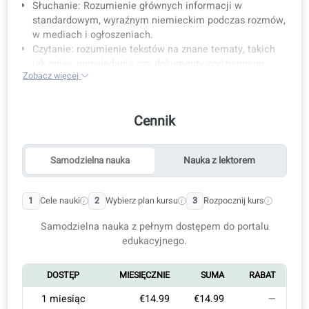
Czego można się nauczyć
Mówienie: Jasne wyrażanie opinii i pomysłów na znan
tematy i w codziennych sytuacjach.
Słuchanie: Rozumienie głównych informacji w
standardowym, wyraźnym niemieckim podczas rozmó
w mediach i ogłoszeniach.
Czytanie: rozumienie tekstów na znane tematy, takich
jak opisy, opowiadania czy dokumenty codziennego
Zobacz więcej
użytku.
Pisanie: tworzenie jasnych i spójnych tekstów na
tematy związane z zainteresowaniami,
Cennik
doświadczeniami oraz wydarzeniami.
Idealne przygotowanie do egzaminu Goethe-Zertifikat
B1.
Samodzielna nauka
Nauka z lektorem
Kursy są zgodne z celami i programem nauczania
Goethe-Institutu.
1
Cele nauki
2
Wybierz plan kursu
3
Rozpocznij kurs
Dla kogo jest ten kurs?