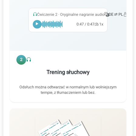
Ćwicz wszystkie sprawności
Nauka z materiałami audio i wideo oraz korektami AI pomaga
ćwiczyć mówienie, czytanie, słuchanie i pisanie.
Mówienie
Czytanie
Słuchanie
Pisanie
Ćwiczenie 2 · Oryginalne nagranie audio
DE ⇄ P
0:47 / 0:47
1x