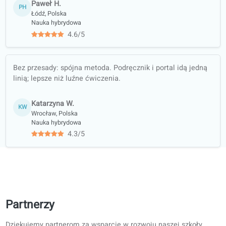
Gwarancja
jakości
Nauka na
autentycznych
materiałach
(wiadomości,
podcasty…)
Trening
wszystkich
umiejętności:
słuchanie,
czytanie, pisanie i
mówienie
Materiały do
kursu polecane
przez biblioteki i
księgarnie