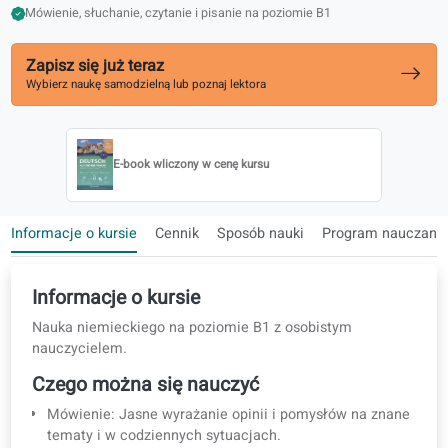
2000 najczęściej używanych słów obejmuje 95% codziennych roz
Dopasowane do egzaminów Goethe
Mówienie, słuchanie, czytanie i pisanie na poziomie B1
Zapisz się już teraz
Wybierz naukę samodzielną lub poznaj lektora
E-book wliczony w cenę kursu
Informacje o kursie
Cennik
Sposób nauki
Program na
Informacje o kursie
Nauka niemieckiego na poziomie B1 z osobistym
nauczycielem.