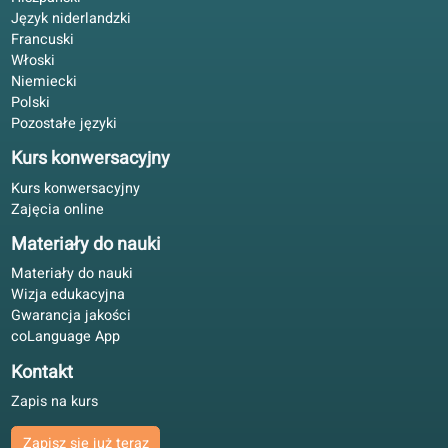
4.8/5
Elastycznie mimo rodziny. Pobieram lekcje, korzystam z
tłumaczonego audio i rezerwuję nauczyciela, gdy trzeba.
Paweł H.
PH
Łódź, Polska
Nauka hybrydowa
4.6/5
Bez przesady: spójna metoda. Podręcznik i portal idą jed
linią; lepsze niż luźne ćwiczenia.
Katarzyna W.
KW
Wrocław, Polska
Nauka hybrydowa
4.3/5