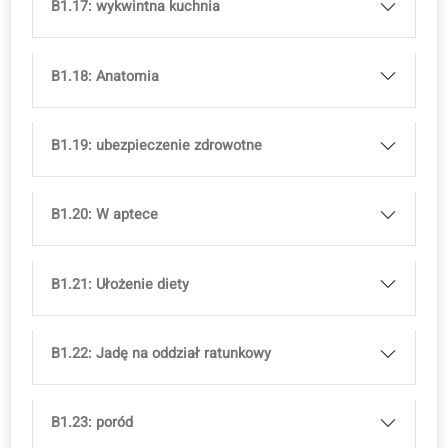
B1.10: Randki
B1.11: Iść do kina
B1.12: Iść do teatru
B1.13: galeria sztuki
B1.14: Organizacja podróży na długi dystans
B1.15: Czas wolny i pasje