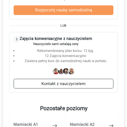
B1.39: Stanowiska i struktura firmy
B1.40: Dojazd do pracy
B1.41: W laboratorium
B1.42: Pozwolenia i dotacje
B1.43: Negocjacje i sprzedaż
B1.44: Zrównoważony rozwój i środowisko