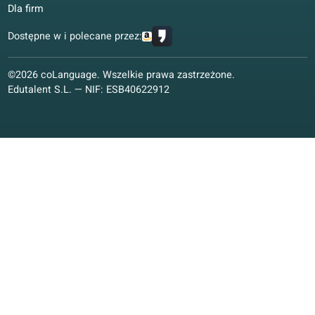
Polski
Pozostałe języki
Kurs konwersacyjny
Kurs konwersacyjny
Zajęcia online
Materiały do nauki
Materiały do nauki
Wizja edukacyjna
Gwarancja jakości
coLanguage App
Kontakt
Zapis na kurs
Zapisz się już teraz
Uczyć z nami