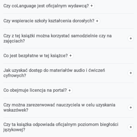
Urszula Jablonska
University of Warsaw
Polski A1
FAQ
Kto jest autorem podręczników coLanguage?
Czy coLanguage jest oficjalnym wydawcą?
Czy wspieracie szkoły kształcenia dorosłych?
Czy z tej książki można korzystać samodzielnie czy na
zajęciach?