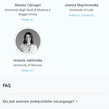
Książki te powstały we współautorstwie w ramach
uniwersyteckich programów wymiany w całej Europie.
Dziękujemy wszystkim współautorom oraz instytucjom
partnerskim wymienionym poniżej.
Alessia Calcagni
Joanna Majchrowsk
Università degli Studi di Modena e
University of Lodz
Reggio Emilia
Polski A1, Polski A2
Polski A1