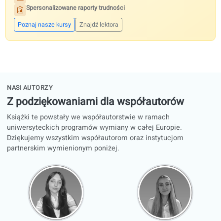
Z LICENCJĄ KURSU
Wliczone w cenę kursów konwersacyjnych coLanguage lub licencji
Premium do portalu. Niedostępne przy zakupie samej książki
drukowanej.
Korekty AI
Równoległe nagrania audio z tłumaczeniem
Monitorowanie postępów
Spersonalizowane raporty trudności
Poznaj nasze kursy
Znajdź lektora
NASI AUTORZY
Z podziękowaniami dla współautorów