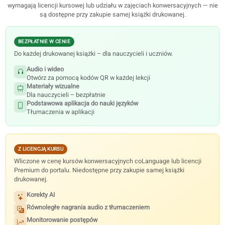
dorosłych w całej UE.
Materiały cyfrowe
Każdy podręcznik zawiera bezpłatne materiały audio i wideo, mater
wizualne oraz podstawową aplikację do nauki. Funkcje portalu Pre
wymagają licencji kursowej lub udziału w zajęciach konwersacyjnych
są dostępne przy zakupie samej książki drukowanej.
BEZPŁATNIE W CENIE
Do każdej drukowanej książki – dla nauczycieli i uczniów.
Audio i wideo
Otwórz za pomocą kodów QR w każdej lekcji
Materiały wizualne
Dla nauczycieli – bezpłatnie
Podstawowa aplikacja do nauki języków
Tłumaczenia w aplikacji