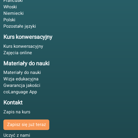
egzaminu?
Oferta kursów językowych
Gwarancja jakości
Hiszpański
Język niderlandzki
Francuski
Włoski
Niemiecki