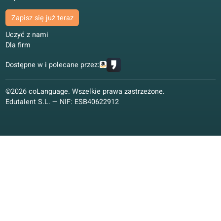
Materiały do nauki
Materiały do nauki
Wizja edukacyjna
Gwarancja jakości
coLanguage App
Kontakt
Zapis na kurs
Zapisz się już teraz
Uczyć z nami
Dla firm
Dostępne w i polecane przez:
©2026 coLanguage. Wszelkie prawa zastrzeżone.
Edutalent S.L. — NIF: ESB40622912