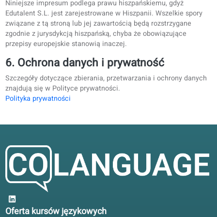
aktualna i poprawna. Nie odpowiadamy jednak za linki
zewnętrzne, za których treść odpowiadają ich właściciele.
5. Prawo właściwe i jurysdykcja
Niniejsze impresum podlega prawu hiszpańskiemu, gdyż
Edutalent S.L. jest zarejestrowane w Hiszpanii. Wszelkie sp
związane z tą stroną lub jej zawartością będą rozstrzygane
zgodnie z jurysdykcją hiszpańską, chyba że obowiązujące
przepisy europejskie stanowią inaczej.
6. Ochrona danych i prywatność
Szczegóły dotyczące zbierania, przetwarzania i ochrony da
znajdują się w Polityce prywatności.
Polityka prywatności