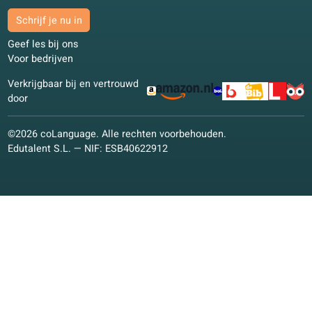
Studie­materialen
Studie­materialen
Onderwijskundige visie
Kwaliteitsgarantie
coLanguage App
Neem contact op!
Schrijf je in
Schrijf je nu in
Geef les bij ons
Voor bedrijven
Verkrijgbaar bij en vertrouwd
door
©2026 coLanguage. Alle rechten voorbehouden.
Edutalent S.L. — NIF: ESB40622912