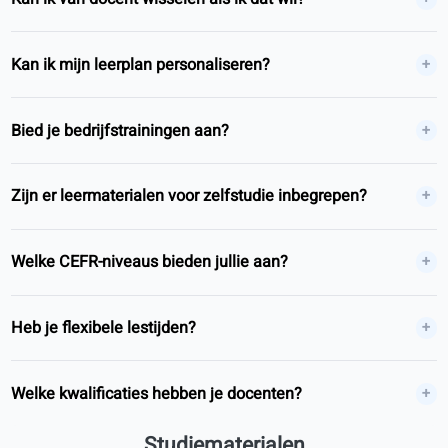
Lotte B.
LB
Rotterdam, Nederland
Blended learning
4.4/5
Veelgestelde vragen
Over coLanguage
Wat is coLanguage?
Waar ben je gevestigd?