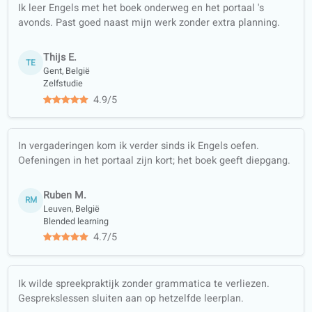
leertrajecten
Conversatielessen
Offline
werkbladen (PDF,
vertaald)
Kwaliteitsgarantie
Leer met echte
materialen
(nieuws,
podcasts…)
Training in alle
vaardigheden:
luisteren, lezen,
schrijven en
spreken