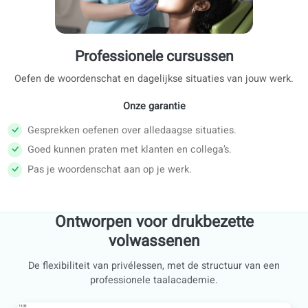
Examenvoorbereiding
Bereid je officiële taalexamen voor met een professionele 
en een duidelijk lesprogramma.
Onze garantie
Bereid je officiële taalexamen voor met een professio
docent en een duidelijk lesprogramma.
Train al je vaardigheden en onderdelen van het examen
Bereid je voor op taalexamens zoals NT2, DELE, DEL
Goethe, CILS…