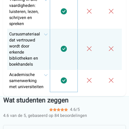
Offline downloads
Download elke les als PDF of e‑book.
Waarom meer dan 10.000 leerlingen 
voor coLanguage kozen
Informele
Functie
coLanguage
bijlessen
Leerap
Persoonlijke
opdrachten en
inleverwerk
Leeromgeving
Gestructureerde