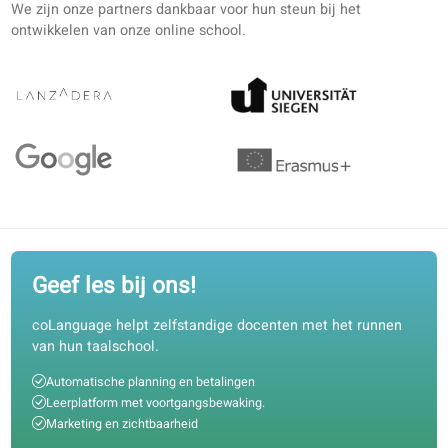
Heb je flexibele lestijden?
Welke kwalificaties hebben je docenten?
Studie­materialen
Ik hou niet van leerapps. Hoe verschilt jullie
lesmateriaal?
Is jouw cursusportal op academisch niveau?
Heb je gedrukte boeken, e-books of pdf's beschikbaar?
Betalingen en terugbetalingen