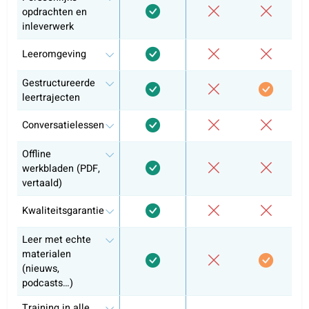
Leeromgeving
Krijg feedback op je schriftelijke communicatie en oefe
met audiolessen.