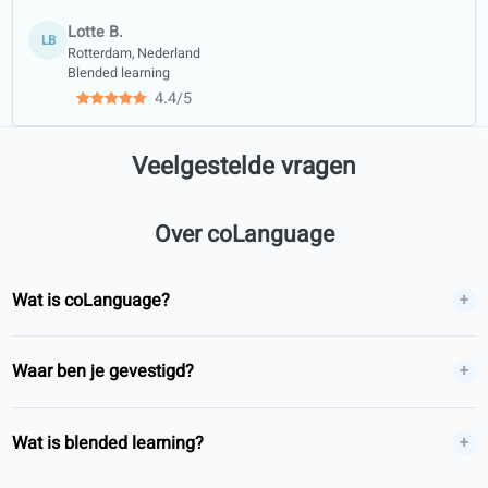
Cursusmateriaal
dat vertrouwd
wordt door
erkende
bibliotheken en
boekhandels
Academische
samenwerking
met universiteiten
Wat studenten zeggen
4.6/5
4.6 van de 5, gebaseerd op 84 beoordelingen
Ik leer Engels met het boek onderweg en het portaal 's
avonds. Past goed naast mijn werk zonder extra planning.