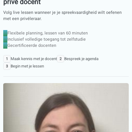
DELE
SIELE
Gestructureerde programma’s van A1 tot C1
AI-correcties, audio en video
Cursusboek, e-book en leerportaal
Kwaliteitsgarantie
Optionele conversatielessen met een
privé docent
Volg live lessen wanneer je je spreekvaardigheid wilt oefen
met een privéleraar.
Flexibele planning, lessen van 60 minuten
Inclusief volledige toegang tot zelfstudie
Gecertificeerde docenten