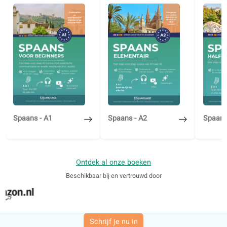
Gestructureerde taalcursusboeken, ontwikkeld in samenwer
met universiteiten in de EU. Aanbevolen door erkende
boekhandels en bibliotheken.
Voor zelfstudie of met een docent
Gebruik op scholen en door privéleraren
E-book of gedrukt boek