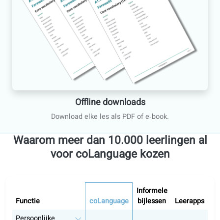
Privédocent
Verbeter snel je spreekvaardigheid met conversatielesse