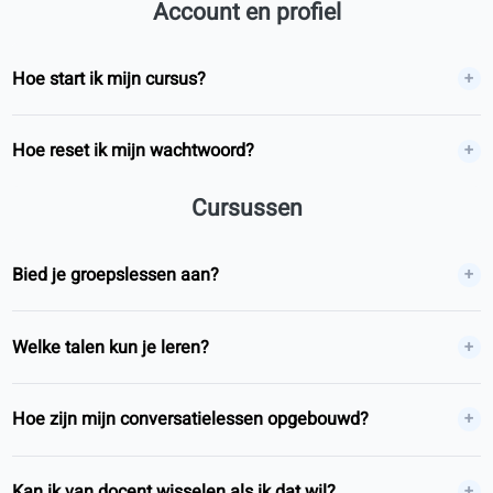
Thijs E.
TE
Gent, België
Zelfstudie
4.9/5
In vergaderingen kom ik verder sinds ik Engels oefen.
Oefeningen in het portaal zijn kort; het boek geeft diepga
Ruben M.
RM
Leuven, België
Blended learning
4.7/5
Ik wilde spreekpraktijk zonder grammatica te verliezen.
Gesprekslessen sluiten aan op hetzelfde leerplan.