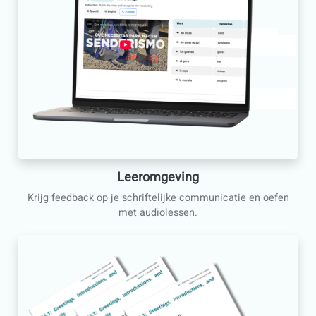
Ontworpen voor drukbezette
volwassenen
De flexibiliteit van privélessen, met de structuur van ee
professionele taalacademie.