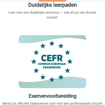
Spaans - A1
Spaans - A2
Ontdek al onze boeken
Beschikbaar bij en vertrouwd door
Schrijf je nu in