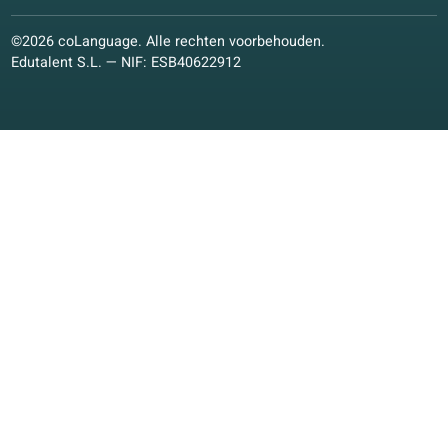
Geef les bij ons!
coLanguage helpt zelfstandige docenten met het runnen
van hun taalschool.
Automatische planning en betalingen
Leerplatform met voortgangsbewaking.
Marketing en zichtbaarheid
Meld je gratis aan