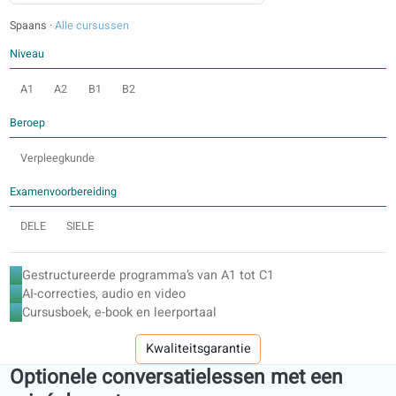
SLUIT AAN BIJ HET ERK
Gestructureerde zelfstudieprogramma
A1–C1-programma’s in het leerportaal. Studeer in je eigen 
met cursusboek, e-book en audiomateriaal.
Spaans
·
Alle cursussen
Niveau
A1
A2
B1
B2
Beroep
Verpleegkunde
Examenvoorbereiding