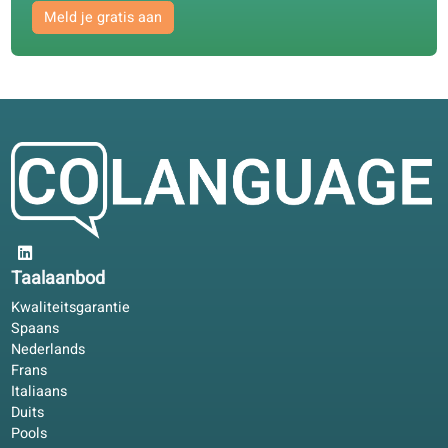
Welke betaalmethoden accepteren jullie?
Mag ik aantekeningen op mijn factuur zetten?
Lesgeven bij ons
Kan ik lesgeven op coLanguage?
Veelgestelde vragen