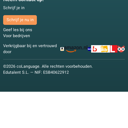
Italiaans
Duits
Pools
Andere talen
Conversatielessen
Conversatielessen
Online cursussen
Studie­materialen
Studie­materialen
Onderwijskundige visie
Kwaliteitsgarantie
coLanguage App
Neem contact op!
Schrijf je in
Schrijf je nu in