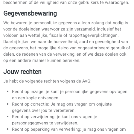
dienstverleners die ons helpen onze diensten te leveren, zoa
betaalproviders of andere tools die onze bedrijfsvoering mog
maken. Deze partijen zijn contractueel verplicht je gegevens
beschermen en mogen ze uitsluitend voor onze diensten
gebruiken. We delen je gegevens nooit voor commerciële of
marketingdoeleinden.
We geven je persoonlijke gegevens ook alleen vrij als de we
vereist of als we vinden dat dit nodig is om onze rechten te
beschermen of de veiligheid van onze gebruikers te waarbo
Gegevensbewaring
We bewaren je persoonlijke gegevens alleen zolang dat nodi
voor de doeleinden waarvoor ze zijn verzameld, inclusief he
voldoen aan wettelijke, fiscale of rapportageverplichtingen.
Daarbij kijken we naar de hoeveelheid, aard en gevoeligheid
de gegevens, het mogelijke risico van ongeautoriseerd gebru
delen, de redenen van de verwerking, en of we deze doelen 
op een andere manier kunnen bereiken.