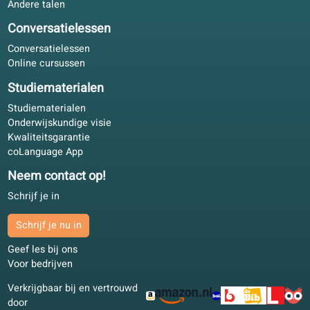
Lotte B.
LB
Rotterdam, Nederland
Blended learning
4.4/5
Taalaanbod
Kwaliteitsgarantie
Spaans
Nederlands