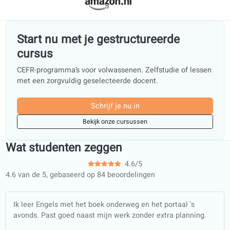
Studenten en docenten gebruiken coLanguage elke week.
feedback verbetert onze boeken en oefeningen.
Studenten beoordelen de lessen na elke lescyclus.
Docenten geven de behoeften van de groep door aan 
curriculumteam.
Portaal en cursusboeken worden tegelijk bijgewerkt.
Vertrouwd in de hele EU
In boekhandels in heel Europa. Voor scholen, bedrijven 
volwassen leerlingen.
Beschikbaar bij en vertrouwd door: