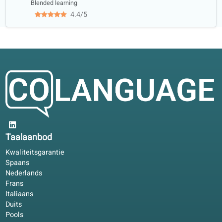
Thijs E.
TE
Gent, België
Zelfstudie
4.9/5
In vergaderingen kom ik verder sinds ik Engels oefen.
Oefeningen in het portaal zijn kort; het boek geeft diepga
Ruben M.
RM
Leuven, België
Blended learning
4.7/5
Ik wilde spreekpraktijk zonder grammatica te verliezen.
Gesprekslessen sluiten aan op hetzelfde leerplan.