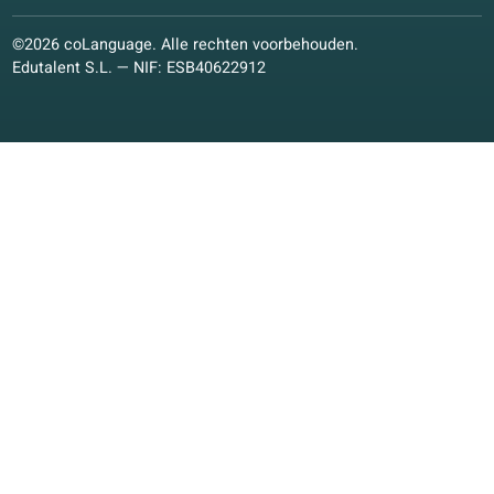
Frans
Italiaans
Duits
Pools
Andere talen
Conversatielessen
Conversatielessen
Online cursussen
Studie­materialen
Studie­materialen
Onderwijskundige visie
Kwaliteitsgarantie
coLanguage App
Neem contact op!
Schrijf je in