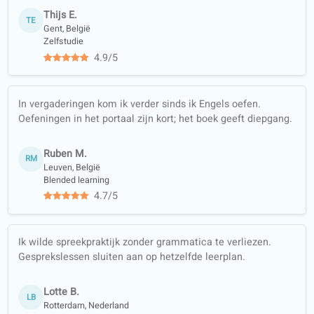
Start nu met je gestructureerde
cursus
CEFR-programma’s voor volwassenen. Zelfstudie of less
met een zorgvuldig geselecteerde docent.
Schrijf je nu in
Bekijk onze cursussen
Wat studenten zeggen
4.6/5
4.6 van de 5, gebaseerd op 84 beoordelingen
Ik leer Engels met het boek onderweg en het portaal 's
avonds. Past goed naast mijn werk zonder extra planning.