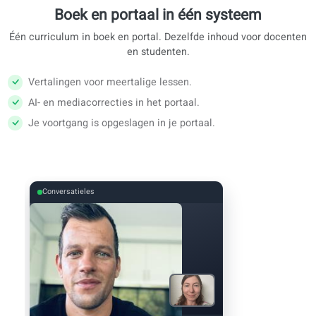
Doe een niveautest voordat je begint.
1:24
Yesterday I go to work.
Yesterday I went to work.
AI
Vertaling beschikbaar
Boek en portaal in één systeem
Één curriculum in boek en portal. Dezelfde inhoud voor doc
en studenten.
Vertalingen voor meertalige lessen.