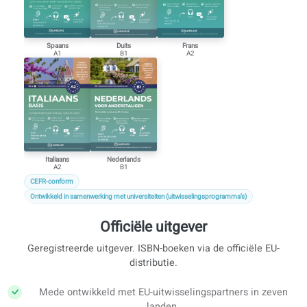
Spaans
Duits
Frans
A1
B1
A2
Italiaans
Nederlands
A2
B1
CEFR-conform
Ontwikkeld in samenwerking met universiteiten (uitwisselingsprogramma’s)