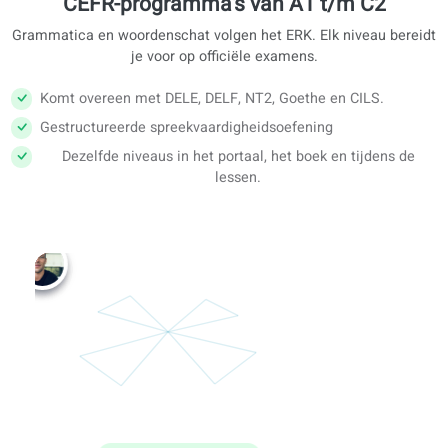
B2
C1
C2
DELE
DELF
NT2
Goethe
CILS
CEFR-programma’s van A1 t/m C2
Grammatica en woordenschat volgen het ERK. Elk niveau be
je voor op officiële examens.
Komt overeen met DELE, DELF, NT2, Goethe en CILS.
Gestructureerde spreekvaardigheidsoefening
Dezelfde niveaus in het portaal, het boek en tijdens 
lessen.