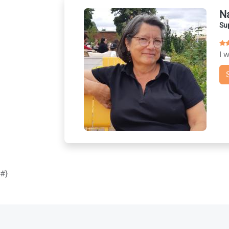
N
Su
I 
#}