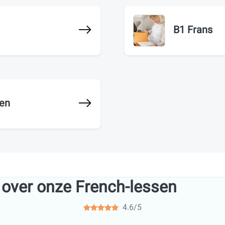
B1 Frans
gen
 over onze French-lessen
4.6/5