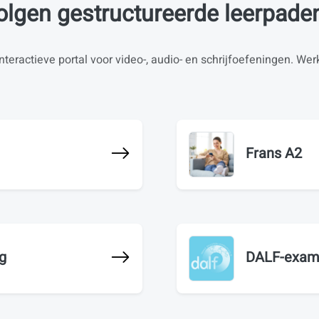
olgen gestructureerde leerpade
nteractieve portal voor video-, audio- en schrijfoefeningen. We
Frans A2
g
DALF-exame