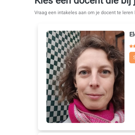
Kies een docent die bij
Vraag een intakeles aan om je docent te lere
El