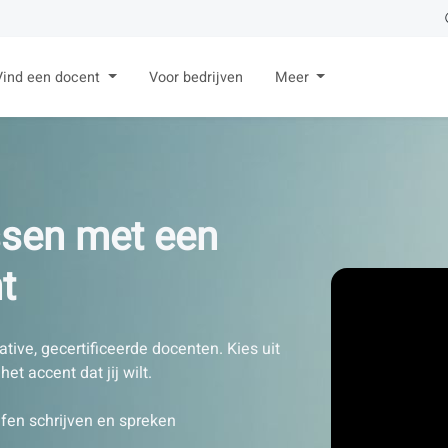
Vind een docent
Voor bedrijven
Meer
ssen met een
t
tive, gecertificeerde docenten. Kies uit
het accent dat jij wilt.
fen schrijven en spreken