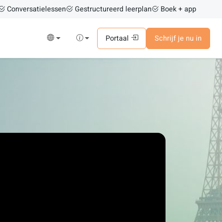
Conversatielessen
Gestructureerd leerplan
Boek + app
Portaal
Schrijf je nu in