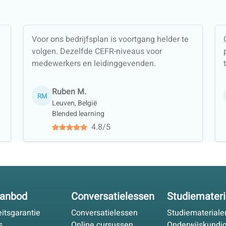
Voor ons bedrijfsplan is voortgang helder te
volgen. Dezelfde CEFR-niveaus voor
medewerkers en leidinggevenden.
Ruben M.
RM
Leuven, België
Blended learning
4.8/5
aanbod
Conversatielessen
Studie­mater
eitsgarantie
Conversatielessen
Studie­materiale
s
Online cursussen
Onderwijskundig