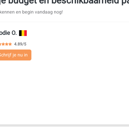
 je budget en beschikbaarheid p
n kennen en begin vandaag nog!
odie O.
4.89/5
Schrijf je nu in