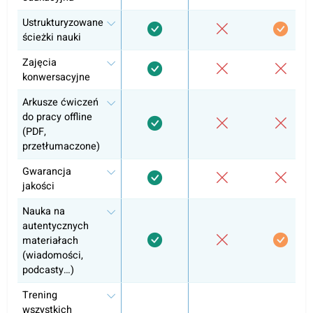
Kontakt z nauczycielem
Pozostałe poziomy
Francuski A1
Francuski B1
Samodzielna nauka
Zajęcia konwersacyjne
Przygotowanie do egzaminów i zgodność z