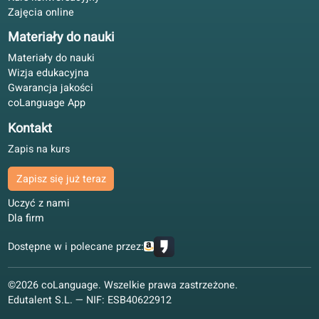
4.8/5
Elastycznie mimo rodziny. Pobieram lekcje, korzystam z
tłumaczonego audio i rezerwuję nauczyciela, gdy trzeba.
Katarzyna W.
KW
Wrocław, Polska
Nauka hybrydowa
4.5/5
Partnerzy
Dziękujemy partnerom za wsparcie w rozwoju naszej szkoły