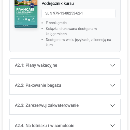
ISBN
979-13-88253-62-1
E-book gratis
Książka drukowana dostępna w księgarniach
Dostępne w wielu językach, z licencją na kurs
Idealne do wsparcia wielojęzycznych klas
Pełny dostęp do aplikacji coLanguage jest wliczony w
wszystkie kursy.
Wypróbuj za darmo!
Program nauczania
Osiągany poziom 1 w 3 miesiące. Słownictwo i gramaty
zgodne z oficjalnymi egzaminami (CEFR).
Nauka Francuski dla dorosłych
A2
Podręcznik kursu