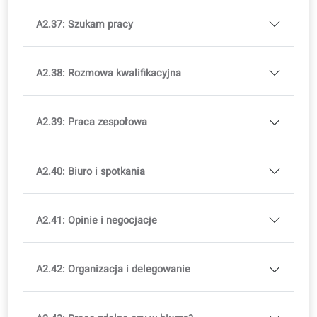
A2.28: Ćwiczenia i styl życia
A2.29: U agenta nieruchomości
A2.30: W bibliotece
A2.31: Lista marzeń
A2.32: Plany rodzinne
A2.33: Moja własna firma