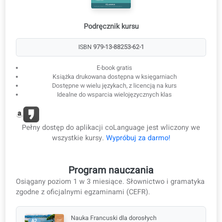
3
E-book do użytku offline
Pobieraj lekcje w formacie e-booka i PDF do nauki offline.
E-book i PDF
Podręcznik kursu