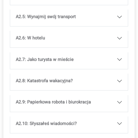
ISBN
979-13-88253-62-1
E-book gratis
Książka drukowana dostępna w
księgarniach
Dostępne w wielu językach, z licencją na
kurs
A2.1: Plany wakacyjne
A2.2: Pakowanie bagażu
A2.3: Zarezerwuj zakwaterowanie
A2.4: Na lotnisku i w samolocie