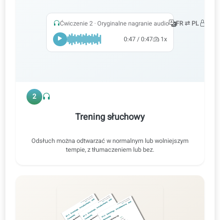
Ćwicz wszystkie sprawności
Nauka z materiałami audio i wideo oraz korektami AI pomaga
ćwiczyć mówienie, czytanie, słuchanie i pisanie.
Mówienie
Czytanie
Słuchanie
Pisanie
Ćwiczenie 2 · Oryginalne nagranie audio
FR ⇄ P
0:47 / 0:47
1x