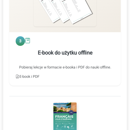
2
Trening słuchowy
Odsłuch można odtwarzać w normalnym lub wolniejszym
tempie, z tłumaczeniem lub bez.