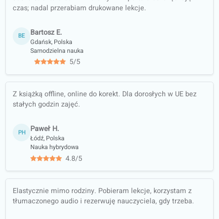
Ustrukturyzowane
ścieżki nauki
Zajęcia
konwersacyjne
Arkusze ćwiczeń
do pracy offline
(PDF,
przetłumaczone)
Gwarancja
jakości
Nauka na
autentycznych
materiałach
(wiadomości,
podcasty…)