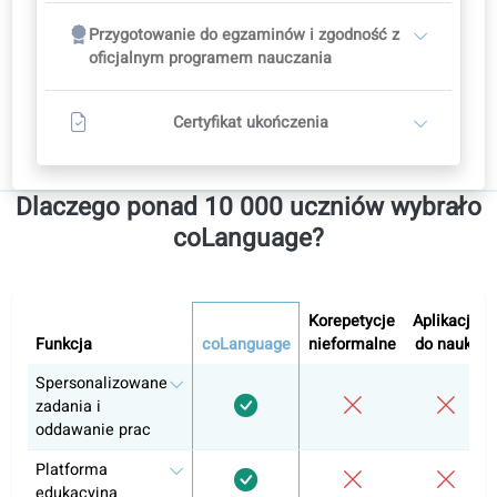
przejdź na lekcje z nauczycielem.
Zacznij od nauki samodzielnej
1
Samodzielna nauka na platformie edukacyjnej
Korekta AI, nagrania audio i wideo
W dowolnym momencie można przejść na lekcje z
nauczycielem.
Rozpocznij naukę samodzielną
LUB
Zajęcia konwersacyjne z nauczycielem
2
Nauczyciele sami ustalają ceny
Rekomendowany plan kursu: 12 tyg.
12 Zajęcia konwersacyjne
Zawiera pełny kurs do samodzielnej nauki w portalu