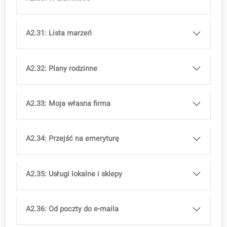
A2.22: Higiena osobista
A2.23: Zajęcia hobbystyczne
A2.24: Jedzenie na wynos
A2.25: Zdrowa żywność i nawyki
A2.26: Zrównoważony transport
A2.27: Style odzieżowe i moda