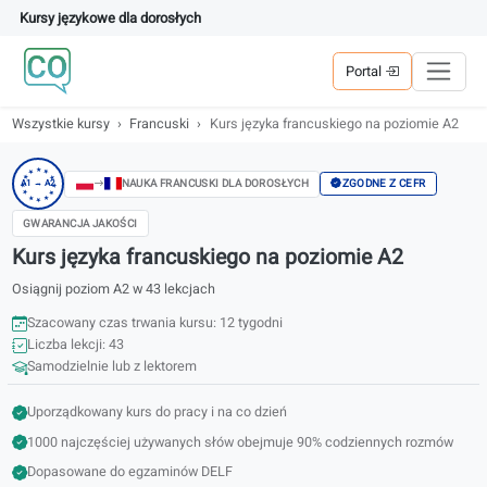
Kursy językowe dla dorosłych
Portal
Wszystkie kursy
Francuski
Kurs języka francuskiego na poziomi
★
★
★
★
★
ZGODNE Z CEFR
NAUKA FRANCUSKI DLA DOROSŁYCH
A1 → A2
★
★
★
★
★
★
★
GWARANCJA JAKOŚCI
Kurs języka francuskiego na poziomie A2
Osiągnij poziom A2 w 43 lekcjach
Szacowany czas trwania kursu: 12 tygodni
Liczba lekcji: 43
Samodzielnie lub z lektorem
Uporządkowany kurs do pracy i na co dzień