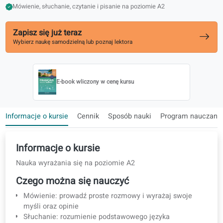
1000 najczęściej używanych słów obejmuje 90% codziennych roz
Dopasowane do egzaminów DELF
Mówienie, słuchanie, czytanie i pisanie na poziomie A2
Zapisz się już teraz
Wybierz naukę samodzielną lub poznaj lektora
E-book wliczony w cenę kursu
Informacje o kursie
Cennik
Sposób nauki
Program na
Informacje o kursie
Nauka wyrażania się na poziomie A2