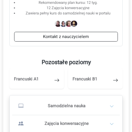
A2.40: Biuro i spotkania
A2.41: Opinie i negocjacje
A2.42: Organizacja i delegowanie
A2.43: Praca zdalna czy w biurze?
Zajęcia konwersacyjne
Zacznij od samodzielnej nauki, a gdy przyjdzie odpowiedni momen