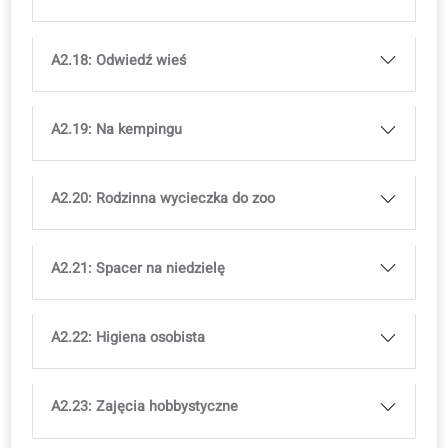
A2.11: służby ratunkowe
A2.12: Mój czas w szkole
A2.13: W banku
A2.14: Dyplom ukończenia studiów
A2.15: Rząd i wybory