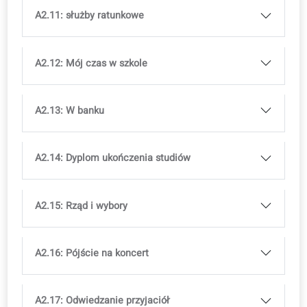
A2.5: Wynajmij swój transport
A2.6: W hotelu
A2.7: Jako turysta w mieście
A2.8: Katastrofa wakacyjna?
A2.9: Papierkowa robota i biurokracja
A2.10: Słyszałeś wiadomości?