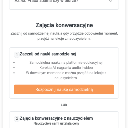
A2.34: Przejść na emeryturę
A2.35: Usługi lokalne i sklepy
A2.36: Od poczty do e-maila
A2.37: Szukam pracy
A2.38: Rozmowa kwalifikacyjna
A2.39: Praca zespołowa