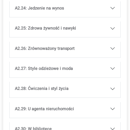
A2.16: Pójście na koncert
A2.17: Odwiedzanie przyjaciół
A2.18: Odwiedź wieś
A2.19: Na kempingu
A2.20: Rodzinna wycieczka do zoo
A2.21: Spacer na niedzielę