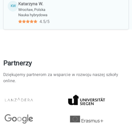
Trening
wszystkich
umiejętności:
słuchanie,
czytanie, pisanie i
mówienie
Materiały do
kursu polecane
przez biblioteki i
księgarnie
Współpraca
akademicka z
uczelniami
Opinie kursantów o naszych lekcjach
French