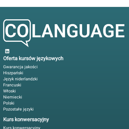
4.6/5
średnia na 5 na podstawie 12 ocen
Jasna struktura od A1. Korekty AI w portalu oszczędzają
czas; nadal przerabiam drukowane lekcje.
Bartosz E.
BE
Gdańsk, Polska
Samodzielna nauka
5/5
Z książką offline, online do korekt. Dla dorosłych w UE bez
stałych godzin zajęć.
Paweł H.
PH
Łódź, Polska
Nauka hybrydowa