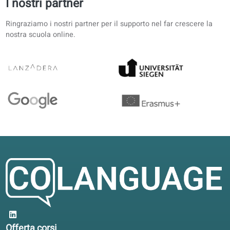
da biblioteche
e librerie
ufficiali
Collaborazioni
accademiche
con università
Recensioni degli studenti sulle nostre
lezioni di French
4.6/5
4.6 su 5 in base a 12 recensioni
Per il trasferimento in Belgio è stato utile avere gli stessi
livelli in libro e portale.
Ilaria W.