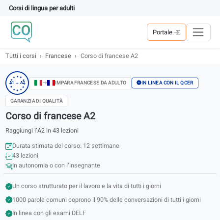
Corsi di lingua per adulti
Portale
Tutti i corsi
Francese
Corso di francese A2
★
★
★
★
★
IN LINEA CON IL QCER
IMPARA FRANCESE DA ADULTO
A1 → A2
★
★
★
★
★
★
★
GARANZIA DI QUALITÀ
Corso di francese A2
Raggiungi l’A2 in 43 lezioni
Durata stimata del corso: 12 settimane
43 lezioni
In autonomia o con l’insegnante
Un corso strutturato per il lavoro e la vita di tutti i giorni