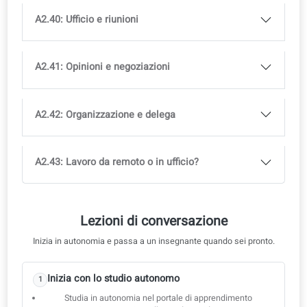
A2.30: In biblioteca
A2.31: Lista dei desideri
A2.32: Piani familiari
A2.33: La mia attività
A2.34: Andare in pensione
A2.35: Servizi e negozi locali