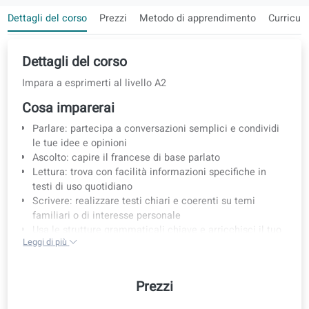
Ebook incluso nel tuo corso
Dettagli del corso
Prezzi
Metodo di apprendimento
Cu
Dettagli del corso
Impara a esprimerti al livello A2
Cosa imparerai
Parlare: partecipa a conversazioni semplici e condivid
le tue idee e opinioni
Ascolto: capire il francese di base parlato
Lettura: trova con facilità informazioni specifiche in
testi di uso quotidiano
Scrivere: realizzare testi chiari e coerenti su temi
familiari o di interesse personale