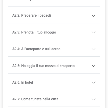
L’accesso completo all’app coLanguage è incluso in tutti
nostri corsi.
Provalo gratis!
Curriculum
Raggiungi un livello in 3 mesi. Lessico e grammatica so
allineati agli esami ufficiali (QCER).
Impara Francese da adulto
A2
Libro del corso
ISBN
979-13-88253-66-9
Ebook incluso gratis
Libro stampato disponibile in libreria
Disponibile in più lingue, con licenza del
corso inclusa
A2.1: Piani per le vacanze