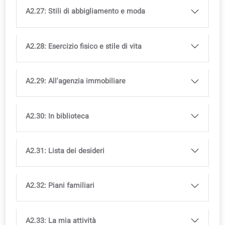
A2.19: Al campeggio
A2.20: Gita di famiglia allo zoo
A2.21: Andare a fare una passeggiata la
domenica
A2.22: Igiene personale
A2.23: Corsi di hobby
A2.24: Cibo da asporto