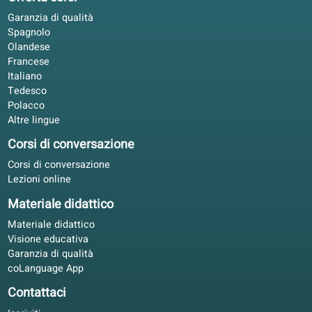
IW
Bologna, Italia
Studio autonomo
5/5
Studio il francese con il libro in treno e il portale la sera. 
adatta bene al mio lavoro senza pianificazione extra.
Valentina G.
VG
Napoli, Italia
Apprendimento ibrido
4.8/5
Nel piano aziendale i progressi sono chiari. Stessi livelli
QCER per dipendenti e responsabili.
Luca M.
LM