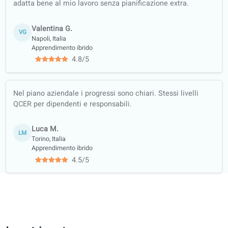
Schede di
esercizi offline
(PDF tradotti)
Garanzia di
qualità
Impara con
contenuti reali
(notizie,
podcast…)
Allenamento
completo:
ascolto,
lettura,
scrittura,
conversazione
Materiali
didattici scelti