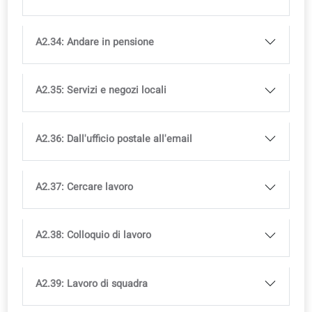
A2.25: Cibo e abitudini salutari
A2.26: trasporto sostenibile
A2.27: Stili di abbigliamento e moda
A2.28: Esercizio fisico e stile di vita
A2.29: All'agenzia immobiliare