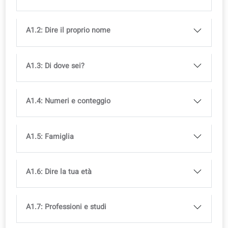
nostri corsi.
Provalo gratis!
Curriculum
Raggiungi un livello in 3 mesi. Lessico e grammatica so
allineati agli esami ufficiali (QCER).
Impara Francese da adulto
A1
Libro del corso
ISBN
979-13-88253-34-8
Ebook incluso gratis
Libro stampato disponibile in libreria
Disponibile in più lingue, con licenza del
corso inclusa
A1.1: Saluti e Addii