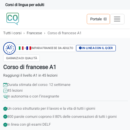
Corsi di lingua per adulti
Portale
Tutti i corsi
Francese
Corso di francese A1
★
★
★
A1
★
★
IN LINEA CON IL QCER
IMPARA FRANCESE DA ADULTO
★
★
★
★
★
★
★
GARANZIA DI QUALITÀ
Corso di francese A1
Raggiungi il livello A1 in 45 lezioni
Durata stimata del corso: 12 settimane
45 lezioni
In autonomia o con l’insegnante
Un corso strutturato per il lavoro e la vita di tutti i giorni
800 parole comuni coprono il 80% delle conversazioni di tutti i giorni