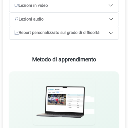
3 mesi
€8.00
€24.00
-47%
piattaforma online
6 mesi
€5.75
€34.50
-62%
12 mesi
€3.79
€45.48
-75%
Correzioni dell’IA
Lezioni in video
Lezioni audio
Report personalizzato sul grado di difficoltà
Metodo di apprendimento