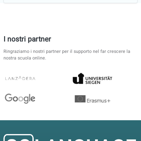
lettura,
scrittura,
conversazione
Materiali
didattici scelti
da biblioteche
e librerie
ufficiali
Collaborazioni
accademiche
con università
Recensioni degli studenti sulle nostre
lezioni di French
4.6/5
4.6 su 5 in base a 12 recensioni