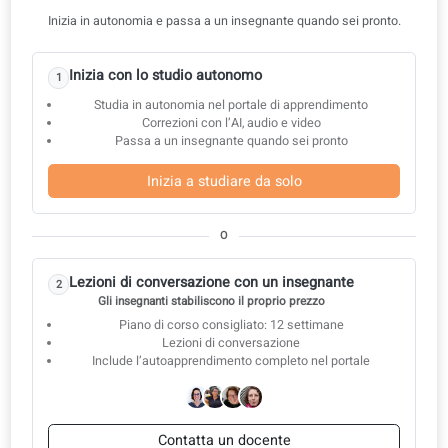
A1.37: I tuoi animali domestici
A1.38: Servizi quotidiani
A1.39: Ordinare cibo e mangiare fuori
A1.40: Sport e esercizio fisico
A1.41: Descrivere gli hobby