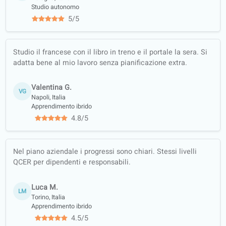
apprendimento
strutturati
Lezioni di
conversazione
Schede di
esercizi offline
(PDF tradotti)
Garanzia di
qualità
Impara con
contenuti reali
(notizie,
podcast…)
Allenamento
completo:
ascolto,