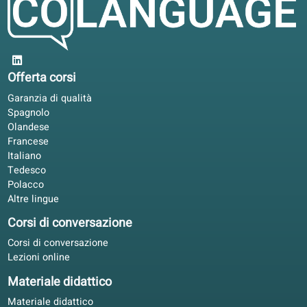
Per il trasferimento in Belgio è stato utile avere gli stessi
livelli in libro e portale.
Ilaria W.
IW
Bologna, Italia
Studio autonomo
5/5
Studio il francese con il libro in treno e il portale la sera. 
adatta bene al mio lavoro senza pianificazione extra.
Valentina G.
VG
Napoli, Italia
Apprendimento ibrido
4.8/5