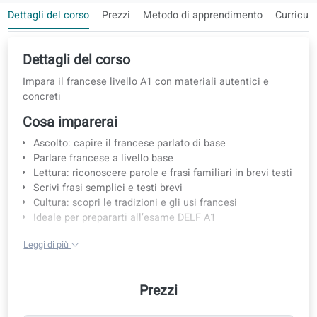
Ebook incluso nel tuo corso
Dettagli del corso
Prezzi
Metodo di apprendimento
Cu
Dettagli del corso
Impara il francese livello A1 con materiali autentici e
concreti
Cosa imparerai
Ascolto: capire il francese parlato di base
Parlare francese a livello base
Lettura: riconoscere parole e frasi familiari in brevi tes
Scrivi frasi semplici e testi brevi
Cultura: scopri le tradizioni e gli usi francesi
Ideale per prepararti all’esame DELF A1