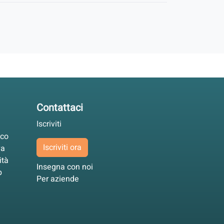
Contattaci
Iscriviti
ico
Iscriviti ora
va
ità
Insegna con noi
p
Per aziende