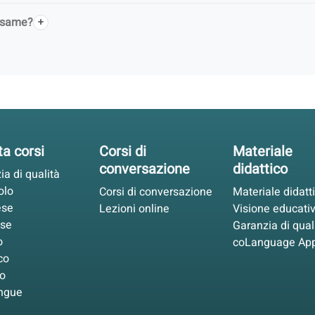
 esame?
ta corsi
Corsi di
Materiale
conversazione
didattico
ia di qualità
olo
Corsi di conversazione
Materiale didatt
ese
Lezioni online
Visione educati
ese
Garanzia di qual
o
coLanguage Ap
co
o
ingue