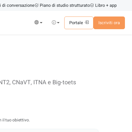
i di conversazione
Piano di studio strutturato
Libro + app
Portale
Iscriviti ora
 NT2, CNaVT, ITNA e Big-toets
 il tuo obiettivo.