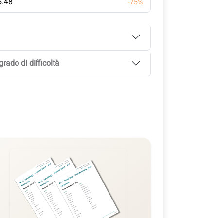
5.48
-75%
rado di difficoltà