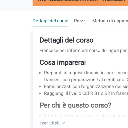
Dettagli del corso
Prezzi
Metodo di appre
Dettagli del corso
Francese per infermieri: corso di lingua per 
Cosa imparerai
Preparati ai requisiti linguistici per il r
francesi, con preparazione al certificato
Familiarizzati con l’organizzazione del s
Raggiungi il livello CEFR B1 o B2 in franc
Per chi è questo corso?
Infermieri formati all’estero che vogliono 
Infermieri che richiedono l'iscrizione all’
Leggi di più