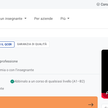
Cors
 un insegnante
Per aziende
Più
GARANZIA DI QUALITÀ
 IL QCER
a professione
mia o con l’insegnante
Abbinalo a un corso di qualsiasi livello (A1–B2)
nte