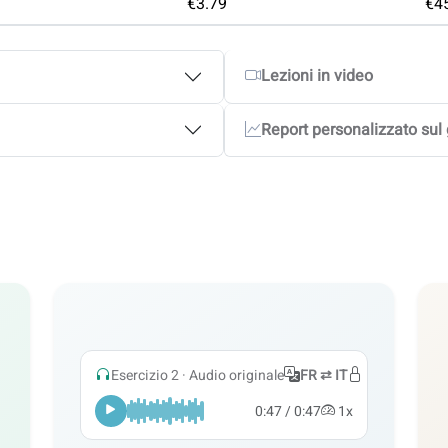
€3.79
€4
Lezioni in video
Report personalizzato sul g
Esercizio 2 · Audio originale
FR ⇄ IT
0:47 / 0:47
1x