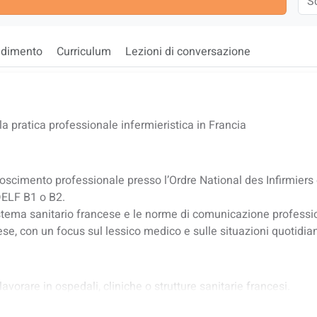
ndimento
Curriculum
Lezioni di conversazione
la pratica professionale infermieristica in Francia
iconoscimento professionale presso l’Ordre National des Infirmiers 
 DELF B1 o B2.
istema sanitario francese e le norme di comunicazione professi
ese, con un focus sul lessico medico e sulle situazioni quotidian
lavorare in ospedali, cliniche o strutture sanitarie francesi.
Ordine Nazionale degli Infermieri