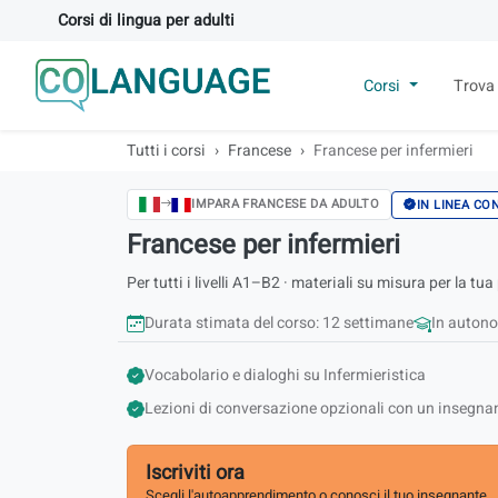
Corsi di lingua per adulti
Corsi
Trova
Tutti i corsi
Francese
Francese per infermieri
IMPARA FRANCESE DA ADULTO
IN LINEA CON
Francese per infermieri
Per tutti i livelli A1–B2 · materiali su misura per la tu
Durata stimata del corso: 12 settimane
In autono
Vocabolario e dialoghi su Infermieristica
Lezioni di conversazione opzionali con un insegna
Iscriviti ora
Scegli l'autoapprendimento o conosci il tuo insegnante