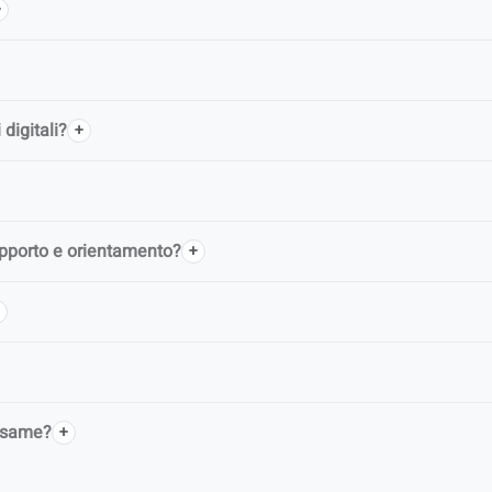
digitali?
upporto e orientamento?
 esame?