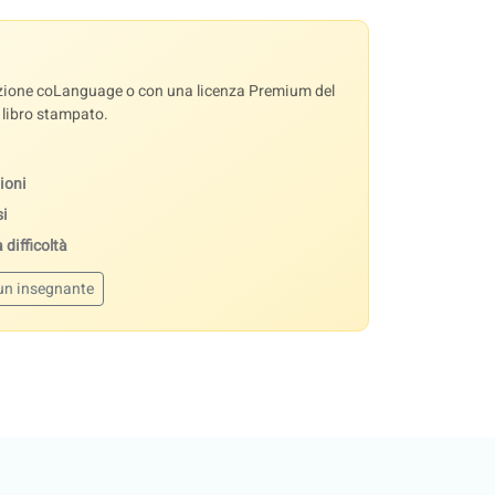
sazione coLanguage o con una licenza Premium del
o libro stampato.
ioni
si
 difficoltà
un insegnante