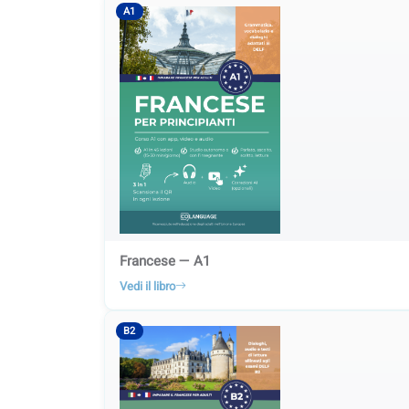
A1
Francese — A1
Vedi il libro
B2