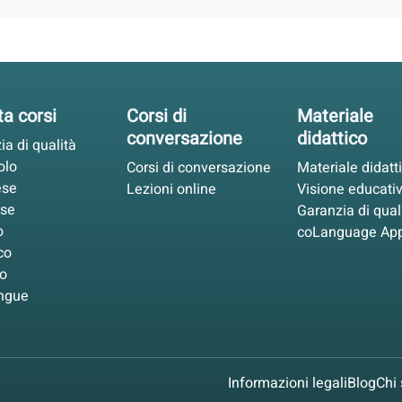
ta corsi
Corsi di
Materiale
conversazione
didattico
ia di qualità
olo
Corsi di conversazione
Materiale didatt
ese
Lezioni online
Visione educati
ese
Garanzia di qual
o
coLanguage Ap
co
o
ingue
Informazioni legali
Blog
Chi