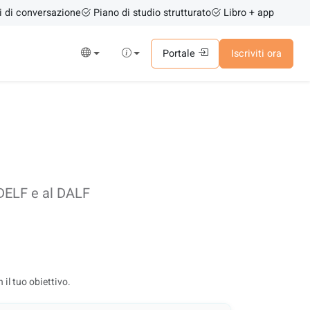
i di conversazione
Piano di studio strutturato
Libro + app
Portale
Iscriviti ora
 DELF e al DALF
 il tuo obiettivo.