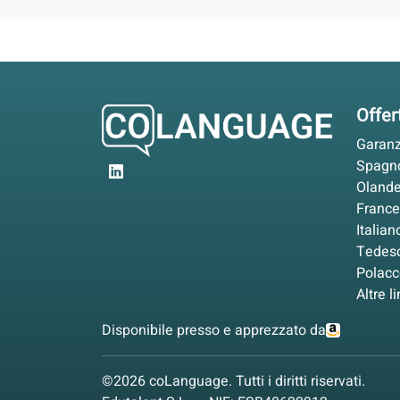
Offer
Garanz
Spagn
Oland
Franc
Italian
Tedes
Polacc
Altre l
Disponibile presso e apprezzato da
©2026 coLanguage. Tutti i diritti riservati.