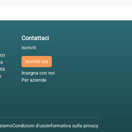
Contattaci
Iscriviti
ico
Iscriviti ora
va
ità
Insegna con noi
p
Per aziende
 siamo
Condizioni d’uso
Informativa sulla privacy