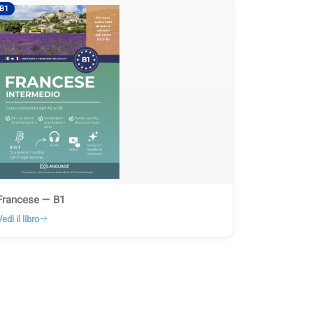
B1
Francese — B1
edi il libro