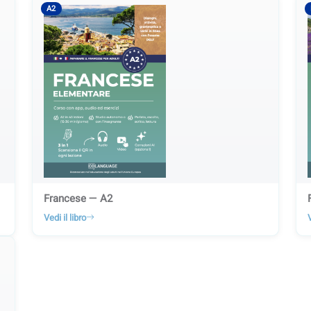
A2
Francese — A2
Vedi il libro
V