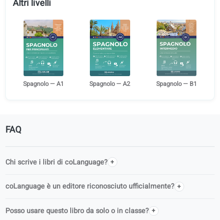
Dettagli del libro
Lingua
Spagnolo
Livello
B2
Editore
coLanguage Publishing
Serie
Impara Spagnolo da adulto
Altri livelli
Spagnolo — A1
Spagnolo — A2
Spagnolo — B1