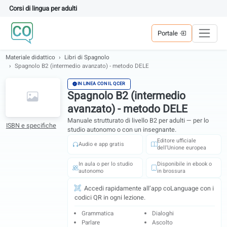
Corsi di lingua per adulti
Portale
Materiale didattico
Libri di Spagnolo
Spagnolo B2 (intermedio avanzato) - metodo DELE
IN LINEA CON IL QCER
Spagnolo B2 (intermedio
avanzato) - metodo DELE
Manuale strutturato di livello B2 per adulti — per 
ISBN e specifiche
studio autonomo o con un insegnante.
Editore ufficiale
Audio e app gratis
dell’Unione europe
In aula o per lo studio
Disponibile in eboo
autonomo
in brossura
Accedi rapidamente all’app coLanguage c
codici QR in ogni lezione.