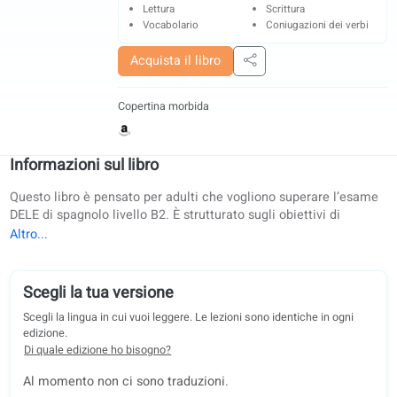
Grammatica
Dialoghi
Parlare
Ascolto
Lettura
Scrittura
Vocabolario
Coniugazioni dei ve
Acquista il libro
Condividi
Copertina morbida
Informazioni sul libro
Questo libro è pensato per adulti che vogliono superare l’e
DELE di spagnolo livello B2. È strutturato sugli obiettivi di
apprendimento del QCER e segue le linee guida didattiche
ufficiali dell’UE: ideale sia per lo studio autonomo sia per l’u
classe. Sviluppato in collaborazione con diverse università
europee, è un metodo collaudato per l’insegnamento delle l
Scegli la tua versione
seconde nell’educazione degli adulti in tutta l’Unione europ
Scegli la lingua in cui vuoi leggere. Le lezioni sono identiche in ogni