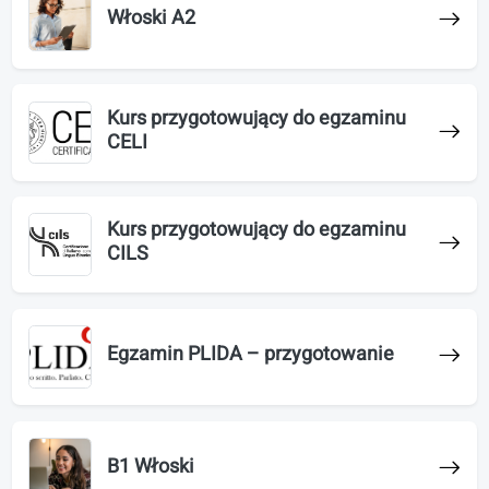
#}
Zajęcia konwersacyjne wspierane
uporządkowanymi ścieżkami nauki
Włoski A1
Włoski A2
Kurs przygotowujący do egzaminu
CELI