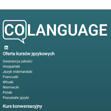
Lepiej radzę sobie na spotkaniach, odkąd uczę się języka
włoskiego. Krótkie ćwiczenia w portalu; głębia w książce.
Paweł H.
PH
Łódź, Polska
Nauka hybrydowa
4.2/5
Praktyka mówienia bez zaniedbania gramatyki. Lekcje
konwersacyjne trzymają się tego samego programu co
podręcznik.
Katarzyna W.
KW
Wrocław, Polska
Nauka hybrydowa
4.8/5