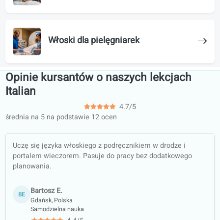
Kurs przygotowujący do egzaminu
CILS
Egzamin PLIDA – przygotowanie
B1 Włoski
Włoski dla pielęgniarek