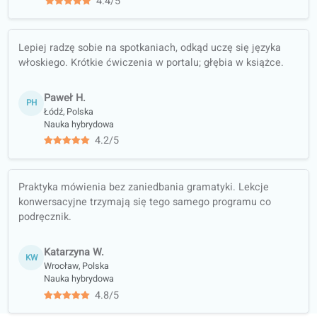
Opinie kursantów o naszych lekcjach
Italian
4.7/5
średnia na 5 na podstawie 12 ocen
Uczę się języka włoskiego z podręcznikiem w drodze i
portalem wieczorem. Pasuje do pracy bez dodatkowego
planowania.
Bartosz E.
BE
Gdańsk, Polska
Samodzielna nauka
4.4/5