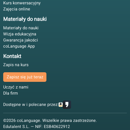
Oferta kursów językowych
Gwarancja jakości
Hiszpański
Język niderlandzki
Francuski
Włoski
Niemiecki
Polski
Pozostałe języki