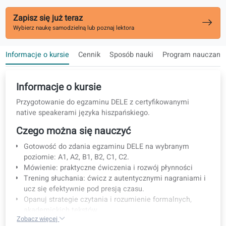
Ćwiczenia z czytania, pisania, słuchania i mówienia
Działa równolegle z kursem na danym poziomie.
Zapisz się już teraz
Wybierz naukę samodzielną lub poznaj lektora
Informacje o kursie
Cennik
Sposób nauki
Program na
Informacje o kursie
Przygotowanie do egzaminu DELE z certyfikowanymi
native speakerami języka hiszpańskiego.
Czego można się nauczyć
Gotowość do zdania egzaminu DELE na wybranym
poziomie: A1, A2, B1, B2, C1, C2.
Mówienie: praktyczne ćwiczenia i rozwój płynności
Trening słuchania: ćwicz z autentycznymi nagraniami 