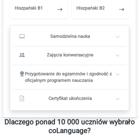
LUB
Zajęcia konwersacyjne z nauczycielem
2
Nauczyciele sami ustalają ceny
Rekomendowany plan kursu: 12 tyg.
12 Zajęcia konwersacyjne
Zawiera pełny kurs do samodzielnej nauki w portalu
Kontakt z nauczycielem
Wszystkie poziomy
Obejmuje dostęp do wszystkich poziomów