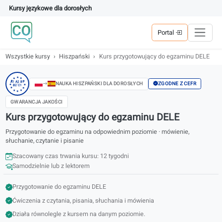
Kursy językowe dla dorosłych
Portal
Wszystkie kursy
Hiszpański
Kurs przygotowujący do egzaminu 
★
★
★
★
★
A1 A2 B1
ZGODNE Z CEFR
NAUKA HISZPAŃSKI DLA DOROSŁYCH
B2 C1
★
★
★
★
★
★
★
GWARANCJA JAKOŚCI
Kurs przygotowujący do egzaminu DELE
Przygotowanie do egzaminu na odpowiednim poziomie · mówienie,
słuchanie, czytanie i pisanie
Szacowany czas trwania kursu: 12 tygodni
Samodzielnie lub z lektorem
Przygotowanie do egzaminu DELE