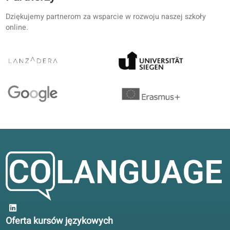
Praktyka mówienia bez zaniedbania gramatyki. Lekcje
konwersacyjne trzymają się tego samego programu co
podręcznik.
Bartosz E.
BE
Gdańsk, Polska
Samodzielna nauka
4.9/5
Bez przesady: spójna metoda. Podręcznik i portal idą jed
linią; lepsze niż luźne ćwiczenia.
Paweł H.
PH
Łódź, Polska
Nauka hybrydowa
4.7/5