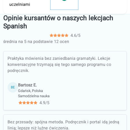
Zajęcia
konwersacyjne
Arkusze ćwiczeń
do pracy offline
(PDF,
przetłumaczone)
Gwarancja
jakości
Nauka na
autentycznych
materiałach
(wiadomości,
podcasty…)
Trening
wszystkich
umiejętności: