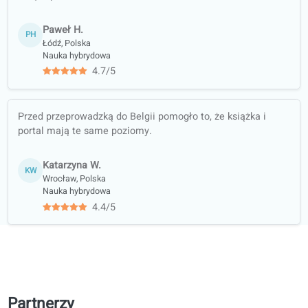
słuchanie,
czytanie, pisanie i
mówienie
Materiały do
kursu polecane
przez biblioteki i
księgarnie
Współpraca
akademicka z
uczelniami
Opinie kursantów o naszych lekcjach
Spanish
4.6/5
średnia na 5 na podstawie 12 ocen