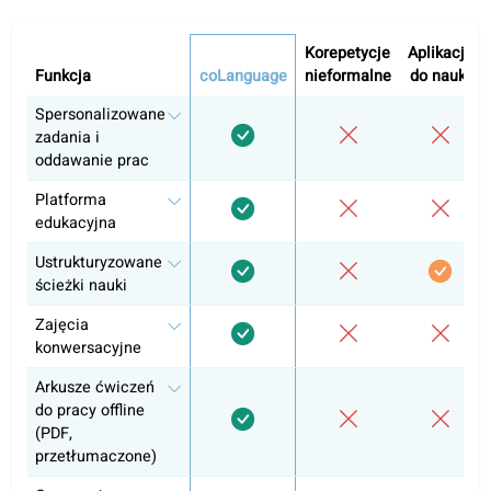
Hiszpański A1
Hiszpański A2
Hiszpański B1
Hiszpański B2
Samodzielna nauka
Zajęcia konwersacyjne
Przygotowanie do egzaminów i zgodność z
oficjalnym programem nauczania