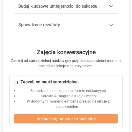
DELE C2
Format egzaminu DELE – 4 kluczowe
umiejętności
W coLanguage pomagamy Ci
Lekcje na żywo 1 na 1
Pełne wsparcie w przygotowaniu do egzaminu
Wszystkie materiały zawarte