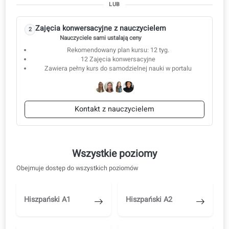
Buduj kluczowe umiejętności do sukcesu
Sprawdzone rezultaty
Zajęcia konwersacyjne
Zacznij od samodzielnej nauki, a gdy przyjdzie odpowiedni momen
przejdź na lekcje z nauczycielem.
Zacznij od nauki samodzielnej
1
Samodzielna nauka na platformie edukacyjnej
Korekta AI, nagrania audio i wideo
W dowolnym momencie można przejść na lekcje z
nauczycielem.
Rozpocznij naukę samodzielną