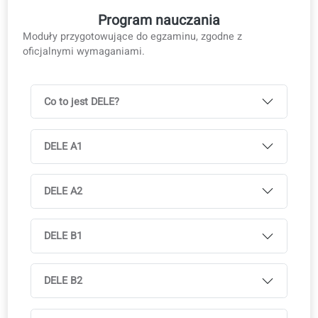
E-book i PDF
Podręcznik kursu
E-book gratis
Książka drukowana dostępna w księgarniach
Dostępne w wielu językach, z licencją na kurs
Idealne do wsparcia wielojęzycznych klas
Pełny dostęp do aplikacji coLanguage jest wliczony w
wszystkie kursy.
Wypróbuj za darmo!
Program nauczania
Moduły przygotowujące do egzaminu, zgodne z
oficjalnymi wymaganiami.