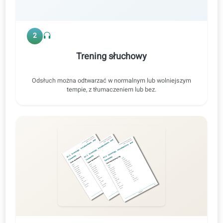
Mówienie
Czytanie
Słuchanie
Pisanie
Ćwiczenie 2 · Oryginalne nagranie audio
ES ⇄ P
0:47 / 0:47
1x
2
Trening słuchowy
Odsłuch można odtwarzać w normalnym lub wolniejszym