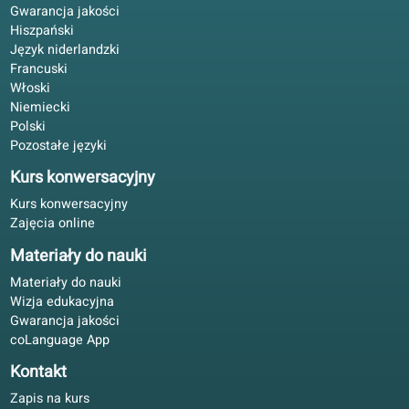
Przed przeprowadzką do Belgii pomogło to, że książka i
portal mają te same poziomy.
Katarzyna W.
KW
Wrocław, Polska
Nauka hybrydowa
4.4/5
Partnerzy
Dziękujemy partnerom za wsparcie w rozwoju naszej szkoły
online.