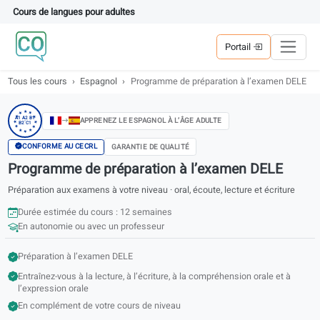
Cours de langues pour adultes
Portail
Tous les cours
Espagnol
Programme de préparation à l’examen
★
★
★
★
★
A1 A2 B1
APPRENEZ LE ESPAGNOL À L’ÂGE ADULTE
B2 C1
★
★
★
★
★
★
★
CONFORME AU CECRL
GARANTIE DE QUALITÉ
Programme de préparation à l’examen DELE
Préparation aux examens à votre niveau · oral, écoute, lecture et écritu
Durée estimée du cours : 12 semaines
En autonomie ou avec un professeur
Préparation à l’examen DELE
Entraînez-vous à la lecture, à l’écriture, à la compréhension orale et 