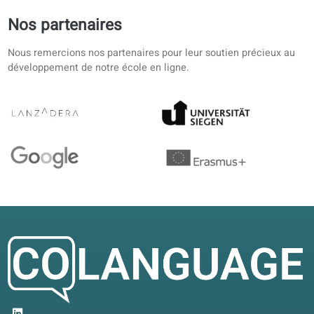
4.6/5
4.6 sur 5 d’après 12 avis
Préparation d'examen avec un emploi à temps plein. L'au
traduit permet de réviser dans de courtes pauses.
Julien A.
JA
Toulouse, France
Auto-apprentissage
4.9/5
Structure claire dès A1. Les corrections IA sur le portail f
gagner du temps; je garde le livre papier.
Hugo N.
HN
Nantes, France