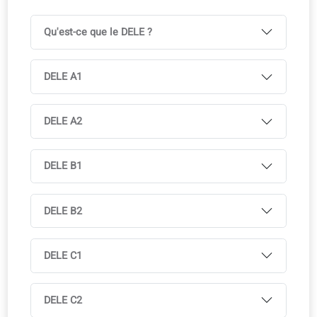
Manuel du cours
E-book offert
Livre imprimé disponible en librairie
Disponible en plusieurs langues, avec licence de cours
Idéal pour les salles de classe multilingues
Accès complet à l’application coLanguage inclus avec
tous nos cours.
Essayez gratuitement !
Programme
Modules axés sur les examens, alignés sur les exigence
des tests officiels.