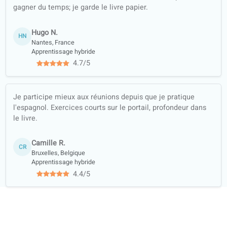
orale,
compréhension
écrite,
expression
écrite,
expression
orale
Supports de
cours utilisés
par les
bibliothèques
et les librairies
Collaboration
académique
avec des
universités
Avis des élèves sur nos cours de Span