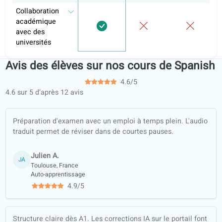
Cours de
conversation
Fiches
d’exercices
hors ligne (PDF,
traduites)
Garantie
qualité
Apprenez avec
des contenus
authentiques
(actualités,
podcasts…)
Formation
complète :
compréhension