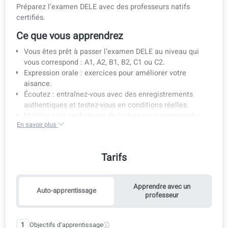
Informations sur le cours
Tarifs
Présentation de la mét
Informations sur le cours
Préparez l’examen DELE avec des professeurs natifs
certifiés.
Ce que vous apprendrez
Vous êtes prêt à passer l’examen DELE au niveau qui
vous correspond : A1, A2, B1, B2, C1 ou C2.
Expression orale : exercices pour améliorer votre
aisance.
Écoutez : entraînez-vous avec des enregistrements
authentiques et testez-vous en conditions réelles.
Maîtrisez les techniques de lecture pour comprendre
En savoir plus
les textes formels et académiques.
Rédaction : maîtriser la rédaction de textes structurés
et formels, tels que courriels et dissertations.
Tarifs
Compétences pour l’examen : préparez-vous avec des