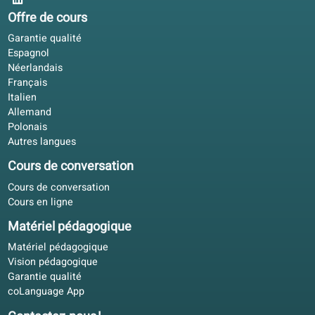
Apprentissage hybride
4.7/5
Je participe mieux aux réunions depuis que je pratique
l'espagnol. Exercices courts sur le portail, profondeur dan
le livre.
Camille R.
CR
Bruxelles, Belgique
Apprentissage hybride
4.4/5
Nos partenaires