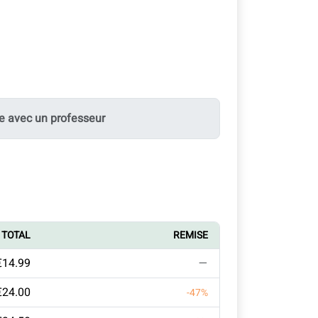
e avec un professeur
TOTAL
REMISE
€14.99
—
€24.00
-47%