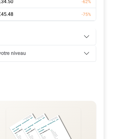
€34.50
-62%
€45.48
-75%
votre niveau