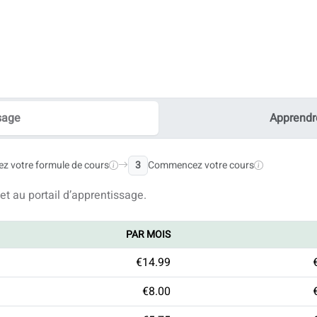
n France.
r vos objectifs, pas des leçons génériques.
nçu selon vos objectifs.
 un enseignement expert et des résultats garantis.
sage
Apprendr
ofesseur diplômé DELF
ez votre formule de cours
3
Commencez votre cours
nseils personnalisés
mmaire et exercices interactifs
t au portail d’apprentissage.
PAR MOIS
€14.99
€8.00