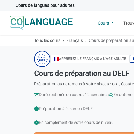
Cours de langues pour adultes
Cours
Trouv
Tous les cours
Français
Cours de préparation a
★
★
★
★
★
A1 A2 B1
APPRENEZ LE FRANÇAIS À L’ÂGE ADULTE
★
★
B2 C1
★
★
★
★
★
Cours de préparation au DELF
Préparation aux examens à votre niveau · oral, écoute, 
Durée estimée du cours : 12 semaines
En autonom
Préparation à l’examen DELF
En complément de votre cours de niveau