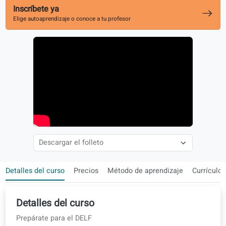
Se combina con tu curso de nivel
Inscríbete ya
Elige autoaprendizaje o conoce a tu profesor
Detalles del curso
Precios
Método de aprendizaje
Cur