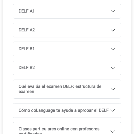
Ebook gratis incluido
Libro impreso disponible en librerías
Disponible en varios idiomas, con licencia del curso
Ideal para apoyar las aulas multilingües
Acceso completo a la app de coLanguage incluido con
todos nuestros cursos.
Pruébalo gratis
Currículo
Módulos orientados al examen, en línea con los requisit
oficiales.
DELF: Tu certificación oficial de francés
DELF A1