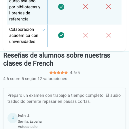
Portal de
aprendizaje
Itinerarios de
aprendizaje
estructurados
Clases de
conversación
Fichas de
ejercicios offline
(PDF,
traducidas)
Garantía de
calidad
Aprende con
contenido
auténtico