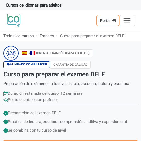
Cursos de idiomas para adultos
Portal
Todos los cursos
Francés
Curso para preparar el examen DELF
★
★
★
★
★
A1 A2 B1
APRENDE FRANCÉS (PARA ADULTOS)
B2 C1
★
★
★
★
★
★
★
ALINEADO CON EL MCER
GARANTÍA DE CALIDAD
Curso para preparar el examen DELF
Preparación de exámenes a tu nivel · habla, escucha, lectura y escritu
Duración estimada del curso: 12 semanas
Por tu cuenta o con profesor
Preparación del examen DELF
Práctica de lectura, escritura, comprensión auditiva y expresión oral