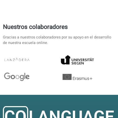
Reseñas de alumnos sobre nuestras
clases de French
4.6/5
4.6 sobre 5 según 12 valoraciones
Preparo un examen con trabajo a tiempo completo. El au
traducido permite repasar en pausas cortas.
Iván J.
IJ
Sevilla, España
Autoestudio
5/5
Estructura clara desde A1. Las correcciones con IA en el
portal ahorran tiempo; sigo con el manual impreso.