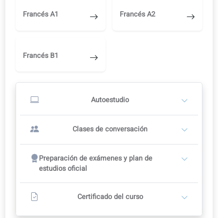
Estudia por tu cuenta en el portal de aprendizaje
Correcciones con IA, audio y vídeo
Cámbiate a un profesor más adelante, cuando estés listo.
Empieza a estudiar por tu cuenta
O
Clases de conversación con un profesor
2
Los profesores establecen sus propias tarifas
Plan de curso recomendado: 12 semanas
Clases de conversación
Incluye acceso completo al autoaprendizaje en el portal
Contacta con un profesor