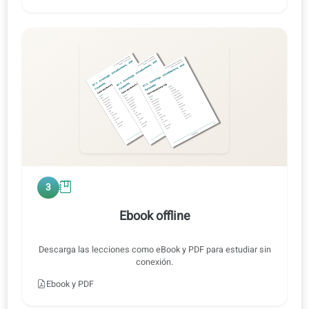
Ejercicio 2 · Audio original
FR ⇄ ES
0:47 / 0:47
1x
2
Entrenamiento de audio
Escucha a velocidad normal o lenta, con o sin traducción.