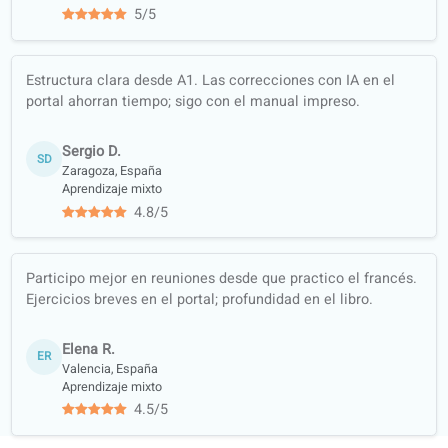
(noticias,
pódcasts…)
Formación
integral:
comprensión
auditiva, lectura,
escritura y
expresión oral
Material del
curso avalado
por bibliotecas y
librerías de
referencia
Colaboración
académica con
universidades