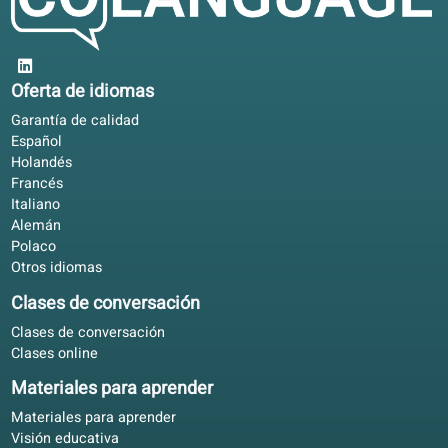
Sergio D.
SD
Zaragoza, España
Aprendizaje mixto
4.8/5
Participo mejor en reuniones desde que practico el franc
Ejercicios breves en el portal; profundidad en el libro.
Elena R.
ER
Valencia, España
Aprendizaje mixto
4.5/5