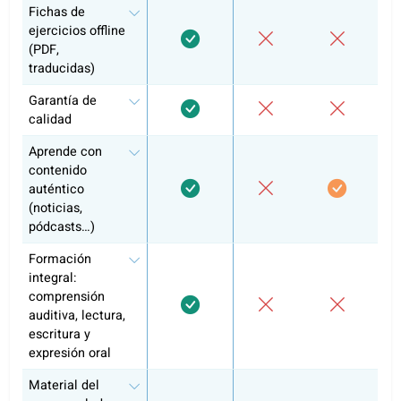
Preparación de exámenes y plan de
estudios oficial
Certificado del curso
¿Por qué más de 10.000 alumnos ya 
elegido coLanguage?
Tutoría
Apps de
Funcionalidad
coLanguage
informal
aprendiza
Tareas
personalizadas y
entregas