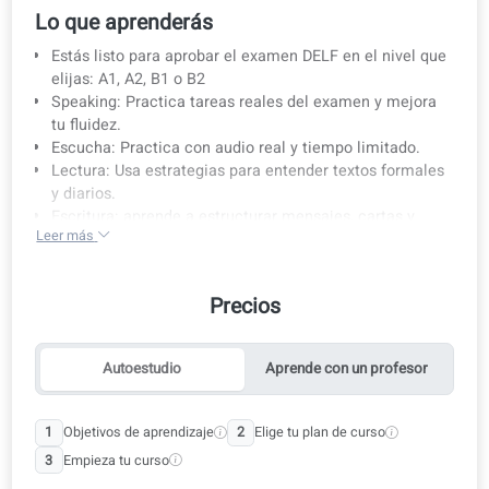
Detalles del curso
Prepárate para el DELF
Lo que aprenderás
Estás listo para aprobar el examen DELF en el nivel qu
elijas: A1, A2, B1 o B2
Speaking: Practica tareas reales del examen y mejora
tu fluidez.
Escucha: Practica con audio real y tiempo limitado.
Lectura: Usa estrategias para entender textos formale
y diarios.
Escritura: aprende a estructurar mensajes, cartas y
Leer más
textos.
Preparación para exámenes: práctica con exámenes
simulados y feedback de expertos.
Precios
¿A quién va dirigido este curso?