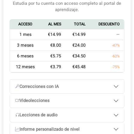
¿Planeas vivir o trabajar en Francia?
Autoestudio
Aprende con un profesor
Necesitas un curso práctico y centrado en tus metas, 
clases genéricas.
Pensado para profesionales con agenda apretada
1
Objetivos de aprendizaje
2
Elige tu plan de curso
Nuestro curso DELF es personalizado, flexible y
3
Empieza tu curso
enfocado en tus objetivos.
Nada de perder tiempo, solo avances reales con guía
Estudia por tu cuenta con acceso completo al portal d
experta y resultados garantizados.
aprendizaje.
Resumen del curso
ACCESO
AL MES
TOTAL
DESCUENTO
Plan personalizado diseñado por un profesor certifica
DELF
1 mes
€14.99
€14.99
—
Opiniones de expertos: correcciones y consejos claros
3 meses
€8.00
€24.00
-47%
Plataforma integral: audio, textos, gramática y
ejercicios interactivos
6 meses
€5.75
€34.50
-62%
12 meses
€3.79
€45.48
-75%