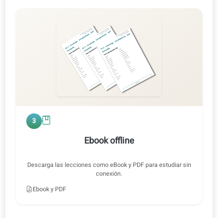
0:47 / 0:47
1x
2
Entrenamiento de audio
Escucha a velocidad normal o lenta, con o sin traducción.