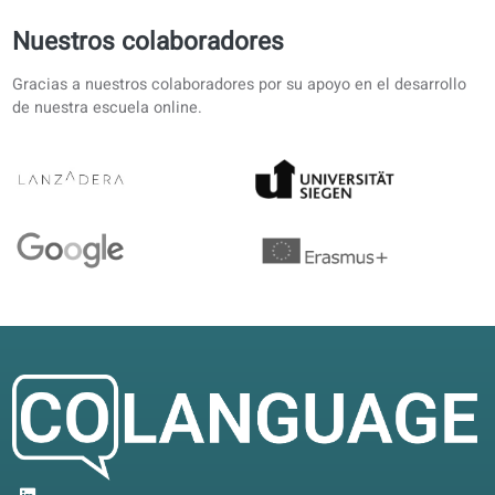
Reseñas de alumnos sobre nuestras
clases de Dutch
4.6/5
4.6 sobre 5 según 12 valoraciones
Sin exageraciones: método coherente. Libro y portal sigu
la misma línea; mejor que ejercicios sueltos.
Iván J.
IJ
Sevilla, España
Autoestudio
4.9/5
Preparo un examen con trabajo a tiempo completo. El au
traducido permite repasar en pausas cortas.