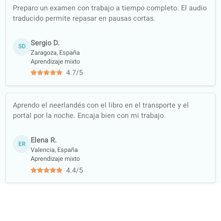
auténtico
(noticias,
pódcasts…)
Formación
integral:
comprensión
auditiva, lectura,
escritura y
expresión oral
Material del
curso avalado
por bibliotecas y
librerías de
referencia
Colaboración
académica con
universidades