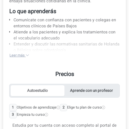
Detalles del curso
Prepárate para trabajar como dentista en Países Bajos o
Bélgica. Practica entrevistas, aprende la normativa local
ensaya situaciones cotidianas en la clínica.
Lo que aprenderás
Comunícate con confianza con pacientes y colegas en
entornos clínicos de Países Bajos
Atiende a los pacientes y explica los tratamientos con
el vocabulario adecuado
Entender y discutir las normativas sanitarias de Holan
o Bélgica sobre odontología
Leer más
Triunfa en tu entrevista para dentista en Países Bajos 
Bélgica
Usa el holandés en situaciones habituales en una
Precios
clínica dental (citas, urgencias, instrumental)
Lee y rellena formularios administrativos y médicos
comunes en neerlandés