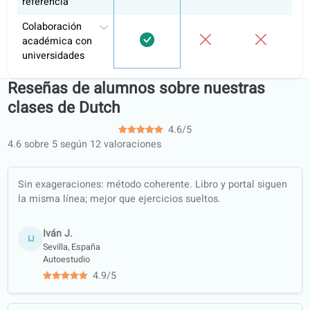
Portal de
aprendizaje
Itinerarios de
aprendizaje
estructurados
Clases de
conversación
Fichas de
ejercicios offline
(PDF,
traducidas)
Garantía de
calidad
Aprende con
contenido