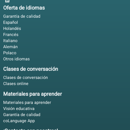
Sergio D.
SD
Zaragoza, España
Aprendizaje mixto
4.7/5
Aprendo el neerlandés con el libro en el transporte y el
portal por la noche. Encaja bien con mi trabajo.
Elena R.
ER
Valencia, España
Aprendizaje mixto
4.4/5