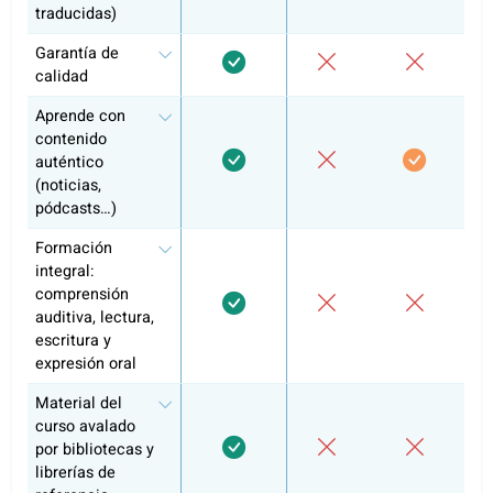
Preparación de exámenes y plan de
estudios oficial
Certificado del curso
¿Por qué más de 10.000 alumnos ya 
elegido coLanguage?
Tutoría
Apps de
Funcionalidad
coLanguage
informal
aprendiza
Tareas
personalizadas y
entregas