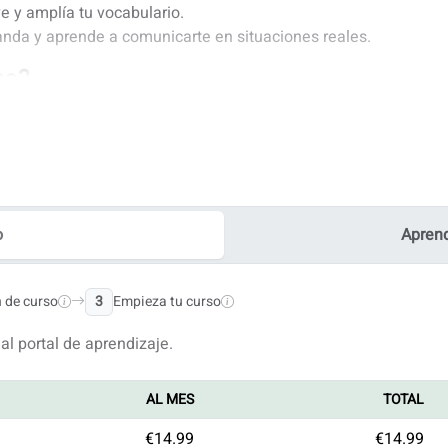
e y amplía tu vocabulario.
anda y aprende a comunicarte en situaciones reales.
so?
onversaciones diarias.
desa.
.
a mejorar tu neerlandés.
as práctica intensiva.
o
Aprend
mática y el vocabulario de NT2.
n de curso
3
Empieza tu curso
 clases prácticas de conversación.
an de estudio.
l portal de aprendizaje.
plataforma online.
AL MES
TOTAL
€14.99
€14.99