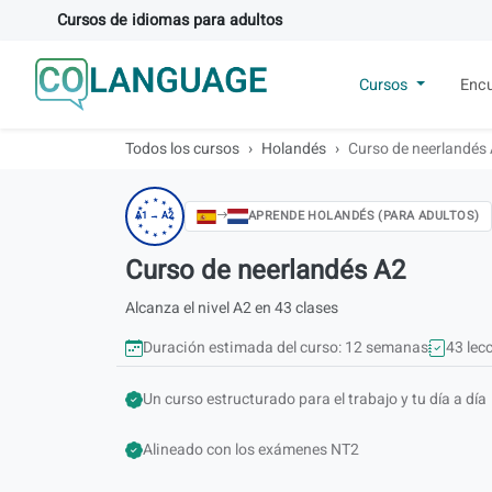
Cursos de idiomas para adultos
Cursos
Encu
Todos los cursos
Holandés
Curso de neerlandés
★
★
★
★
★
APRENDE HOLANDÉS (PARA ADULTOS)
A1 → A2
★
★
★
★
★
★
★
Curso de neerlandés A2
Alcanza el nivel A2 en 43 clases
Duración estimada del curso: 12 semanas
43 lec
Un curso estructurado para el trabajo y tu día a día
Alineado con los exámenes NT2