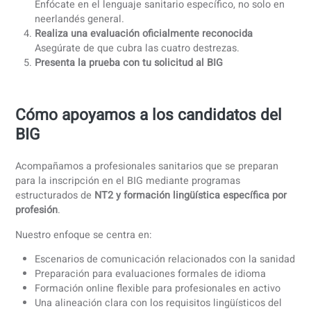
Los costes de preparación y evaluación lingüística varían
según la vía elegida.
Exámenes de idioma: normalmente entre 250 € y 600
Cursos de preparación: varían según la intensidad y la
duración
Tarifas de registro BIG: se pagan por separado a las
autoridades
No existen fechas nacionales fijas para los exámenes. Las
pruebas y evaluaciones lingüísticas las ofrecen proveedor
reconocidos a lo largo de todo el año.
Pasos prácticos para cumplir el
requisito lingüístico del BIG
Confirma tu nivel requerido
Comprueba qué nivel CEFR corresponde a tu profesión