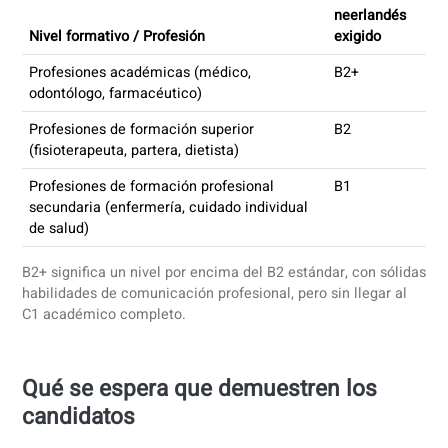
Las pruebas comúnmente aceptadas incluyen:
Finalización de enseñanzas reconocidas en neerlandé
nivel requerido
Educación primaria y secundaria completa en neerla
Un Certificado de Competencia válido
Exámenes reconocidos de neerlandés que cubran las
cuatro destrezas
La mera asistencia a un curso no es suficiente: se requier
evaluación y certificación.
Niveles de neerlandés exigidos por
profesión (2026)
Nivel de
neerlandé
Nivel formativo / Profesión
exigido