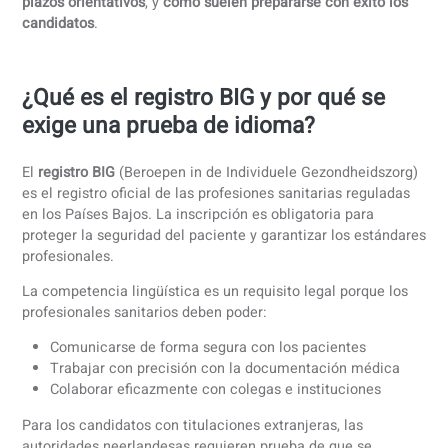
registro en el BIG. En nuestro trabajo con profesionales
sanitarios internacionales, vemos que muchos candidatos
subestiman lo formal y específico para la profesión que e
este requisito.
En esta guía explicamos
cómo funciona el requisito
lingüístico del BIG en 2026
,
qué niveles de idioma se exig
por profesión
,
exámenes y certificados aceptados
,
costes 
plazos orientativos
, y
cómo suelen prepararse con éxito lo
candidatos
.
¿Qué es el registro BIG y por qué se
exige una prueba de idioma?
El
registro BIG
(Beroepen in de Individuele Gezondheidszo
es el registro oficial de las profesiones sanitarias regulad
en los Países Bajos. La inscripción es obligatoria para