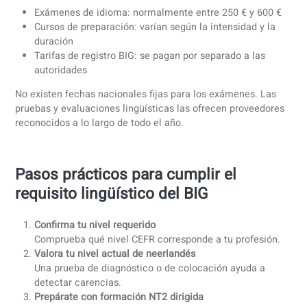
Según las directrices del BIG y la experiencia que
observamos en los candidatos, la competencia lingüística
evalúa en un contexto sanitario profesional.
Debes ser capaz de:
Usar con precisión el vocabulario médico específico 
la profesión
Explicar procedimientos y tratamientos a los pacient
con claridad
Leer y redactar documentación médica correctament
Comunicarse profesionalmente con los colegas
No se exige una gramática perfecta, pero sí claridad,
precisión y seguridad para el paciente.
Costes y plazos en 2026