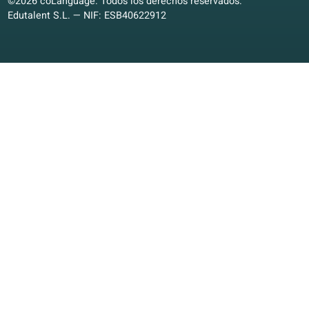
Elena R.
ER
Valencia, España
Aprendizaje mixto
4.4/5
Oferta de idiomas
Garantía de calidad
Español