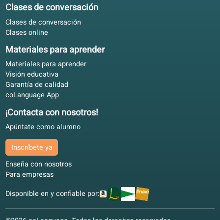
Iván J.
IJ
Sevilla, España
Autoestudio
4.9/5
Para mi mudanza a Bélgica ayudó que libro y portal usen 
mismos niveles.
Sergio D.
SD
Zaragoza, España
Aprendizaje mixto
4.7/5
Sin conexión con el libro, online para correcciones. Para
adultos en la UE sin horario fijo.