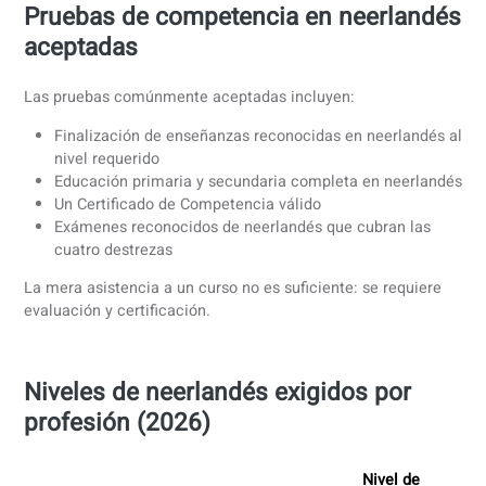
No existe un único examen denominado “prueba de idiom
BIG”. En su lugar, los candidatos deben presentar
pruebas
válidas de competencia en neerlandés
que cumplan los
requisitos del BIG.
En 2026, la prueba aceptada debe:
Demostrar el nivel CEFR requerido (B1, B2 o B2+)
Abarcar las cuatro destrezas: expresión oral,
comprensión auditiva, lectura y escritura
Haber sido obtenida mediante una evaluación
oficialmente reconocida
Normalmente no tener más de
dos años
Pruebas de competencia en neerland
aceptadas