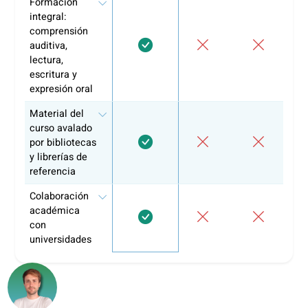
Tutoría
Apps de
Funcionalidad
coLanguage
informal
aprendiza
Tareas
personalizadas
y entregas
Portal de
aprendizaje
Itinerarios de
aprendizaje
estructurados
Clases de
conversación
Fichas de