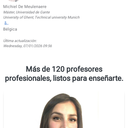
ejercicios
offline (PDF,
traducidas)
Garantía de
calidad
Aprende con
contenido
auténtico
(noticias,
pódcasts…)
Formación
integral:
comprensión
auditiva,
lectura,
escritura y
expresión oral