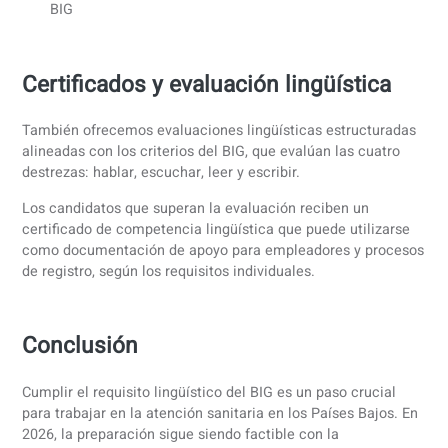
Valora tu nivel actual de neerlandés
Una prueba de diagnóstico o de colocación ayuda a
detectar carencias.
Prepárate con formación NT2 dirigida
Enfócate en el lenguaje sanitario específico, no solo 
neerlandés general.
Realiza una evaluación oficialmente reconocida
Asegúrate de que cubra las cuatro destrezas.
Presenta la prueba con tu solicitud al BIG
Cómo apoyamos a los candidatos de
BIG
Acompañamos a profesionales sanitarios que se preparan
para la inscripción en el BIG mediante programas
estructurados de
NT2 y formación lingüística específica p
profesión
.