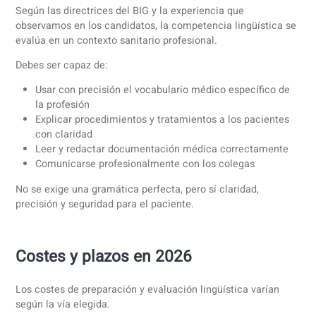
Profesiones académicas (médico,
B2+
odontólogo, farmacéutico)
Profesiones de formación superior
B2
(fisioterapeuta, partera, dietista)
Profesiones de formación profesional
B1
secundaria (enfermería, cuidado individual
de salud)
B2+ significa un nivel por encima del B2 estándar, con sól
habilidades de comunicación profesional, pero sin llegar a
C1 académico completo.
Qué se espera que demuestren los
candidatos