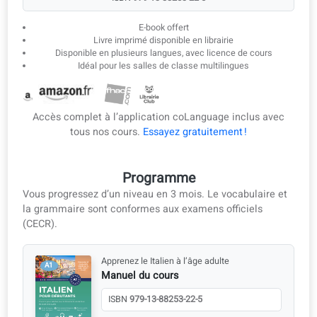
Téléchargez les leçons au format e-book ou PDF pour
étudier hors ligne.
E-book & PDF
Manuel du cours
ISBN
979-13-88253-22-5
E-book offert