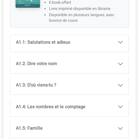
Livre imprimé disponible en librairie
Disponible en plusieurs langues, avec licence de cours
Idéal pour les salles de classe multilingues
Accès complet à l’application coLanguage inclus avec
tous nos cours.
Essayez gratuitement !
Programme
Vous progressez d’un niveau en 3 mois. Le vocabulaire e
la grammaire sont conformes aux examens officiels
(CECR).
Apprenez le Italien à l’âge adulte
A1
Manuel du cours
ISBN
979-13-88253-22-5