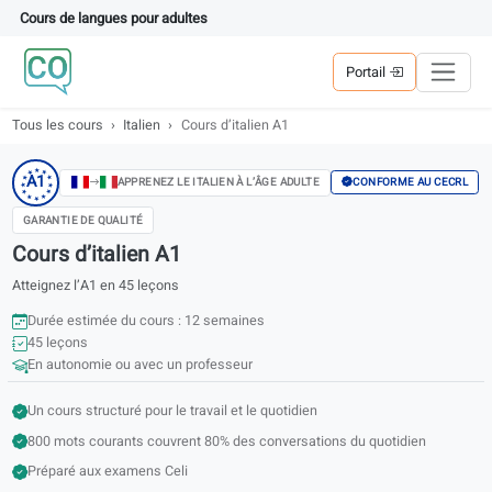
Cours de langues pour adultes
Portail
Tous les cours
Italien
Cours d’italien A1
★
★
★
A1
★
★
CONFORME AU C
APPRENEZ LE ITALIEN À L’ÂGE ADULTE
★
★
★
★
★
★
★
GARANTIE DE QUALITÉ
Cours d’italien A1
Atteignez l’A1 en 45 leçons
Durée estimée du cours : 12 semaines
45 leçons
En autonomie ou avec un professeur
Un cours structuré pour le travail et le quotidien
800 mots courants couvrent 80% des conversations du quotidien