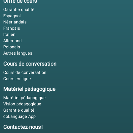
Julien A.
JA
Toulouse, France
Auto-apprentissage
4.4/5
Des collègues utilisaient coLanguage pour l'italien en
contexte professionnel. Mode mixte: livre chez soi, portai
pour l'écriture.
Hugo N.
HN
Nantes, France
Apprentissage hybride
4.2/5
Préparation d'examen avec un emploi à temps plein. L'au
traduit permet de réviser dans de courtes pauses.