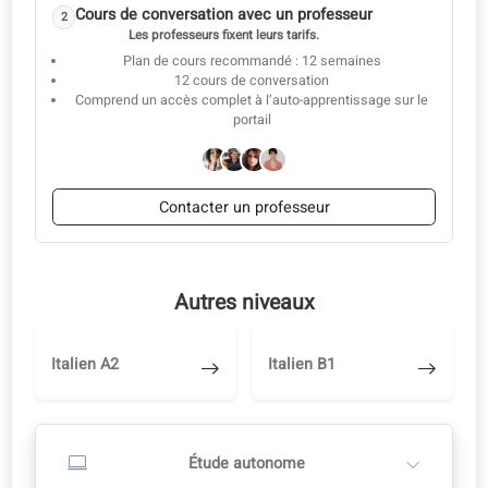
A1.40: Sports et exercice
A1.41: Décrire les passe-temps
A1.42: Transport
A1.43: Demander et donner des directions
A1.44: Sortie du vendredi soir
A1.45: Musique et art