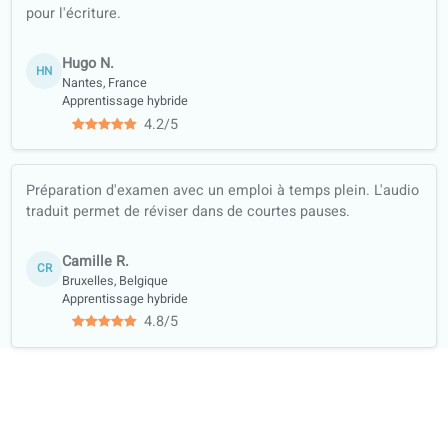
qualité
Apprenez avec
des contenus
authentiques
(actualités,
podcasts…)
Formation
complète :
compréhension
orale,
compréhension
écrite,
expression
écrite,
expression
orale
Supports de