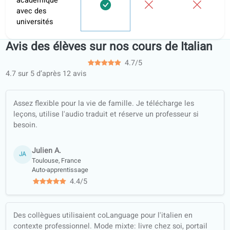
Exercices
personnalisés
et devoirs à
rendre
Portail
d’apprentissage
Parcours
d’apprentissage
structurés
Cours de
conversation
Fiches
d’exercices
hors ligne (PDF,
traduites)
Garantie