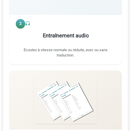
Apprenez grâce à l’audio, à la vidéo et à des corrections par
IA pour vous entraîner à parler, lire, écouter et écrire.
Expression orale
Lecture
Écoute
Écriture
Exercice 2 · Audio d’origine
IT ⇄ FR
0:47 / 0:47
1x
2
Entraînement audio