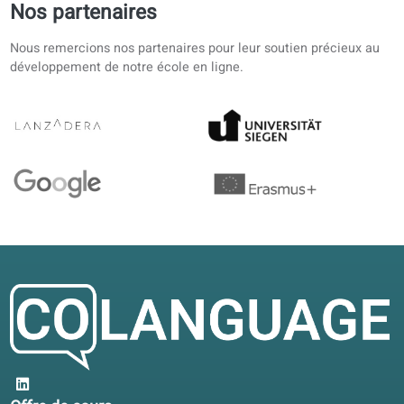
cours utilisés
par les
bibliothèques
et les librairies
Collaboration
académique
avec des
universités
Avis des élèves sur nos cours de Itali
4.7/5
4.7 sur 5 d’après 12 avis
Assez flexible pour la vie de famille. Je télécharge les
leçons, utilise l'audio traduit et réserve un professeur si
besoin.