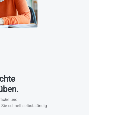
echte
üben.
räche und
 Sie schnell selbstständig