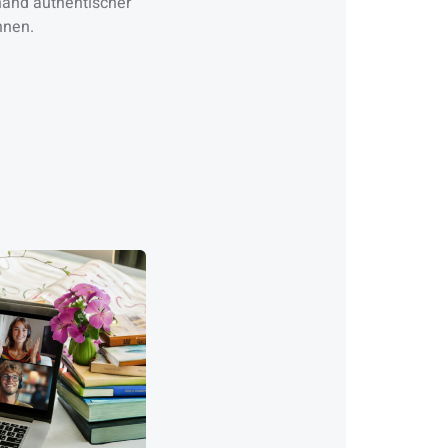
hand authentischer
nnen.