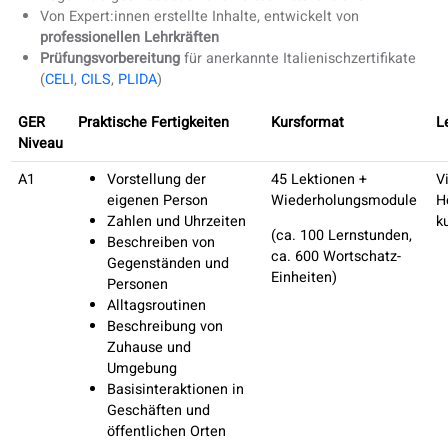
Schreibübungen
Erhalten Sie sofort Korrekturen zu Ihren Schreibaufgabe
Personalisierte Italienischkurse
Egal, ob Sie bei Null anfangen oder Fortgeschrittene
Kenntnisse auffrischen möchten – unsere Italienischku
begleiten Lernende auf jedem Niveau.
Mit besonderem Schwerpunkt auf
Sprechen, Hörversteh