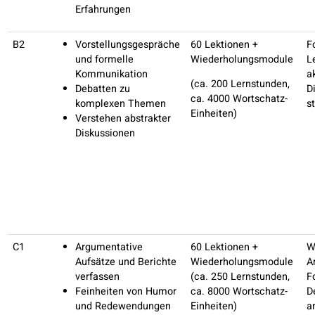
Von Expert:innen erstellte Inhalte, entwickelt von
professionellen Lehrkräften
Prüfungsvorbereitung
für anerkannte Italienischzertifika
(
CELI
,
CILS
,
PLIDA
)
GER
Praktische Fertigkeiten
Kursformat
Niveau
A1
Vorstellung der
45 Lektionen +
eigenen Person
Wiederholungsmodu
Zahlen und Uhrzeiten
(ca. 100 Lernstunde
Beschreiben von
ca. 600 Wortschatz-
Gegenständen und
Einheiten)
Personen
Alltagsroutinen
Beschreibung von
Zuhause und
Umgebung
Basisinteraktionen in