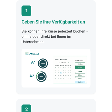
Bibliotheken und
Buchhandlungen
vertrauen
Akademische
Kooperation mit
Universitäten
Flexible Preise – Mit jedem
Konversationskurs erhalten Sie Zuga
zu unserem Lernportal
Finden Sie in drei Schritten
Ihren perfekten Lehrer!