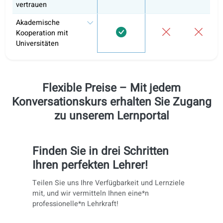
Konversationskurse
Offline-Arbeitsblätter
(PDF, übersetzt)
Qualitätsgarantie
Lernen Sie mit
authentischen
Inhalten
(Nachrichten,
Podcasts …)
Training aller
Sprachfertigkeiten:
Hören, Lesen,
Schreiben, Sprechen
Kursmaterialien, auf
die offizielle