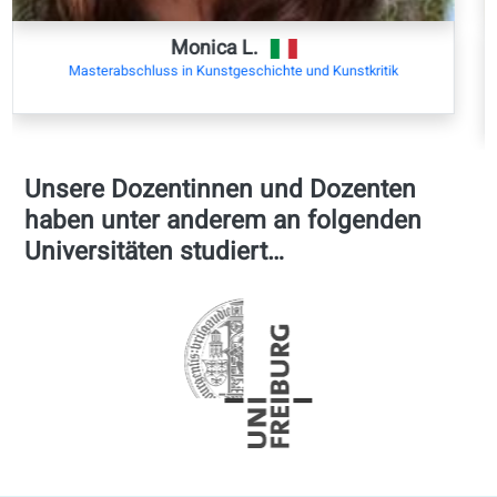
C1
Argumentative
60 Lektionen +
Aufsätze und Berichte
Wiederholungsmodu
verfassen
(ca. 250 Lernstunde
Feinheiten von Humor
ca. 8000 Wortschatz
und Redewendungen
Einheiten)
verstehen
Diskussionen und
Verhandlungen leiten
C2
Interpretation von
60 Lektionen +
Literatur, Medien und
Wiederholungsmodu
Fachtexten
(ca. 300 Lernstunde
Überzeugende
mehr als 16.000
Argumente und
Wortschatz-Einheite
kreative Texte
gestalten
Anpassung der
Sprache an jede