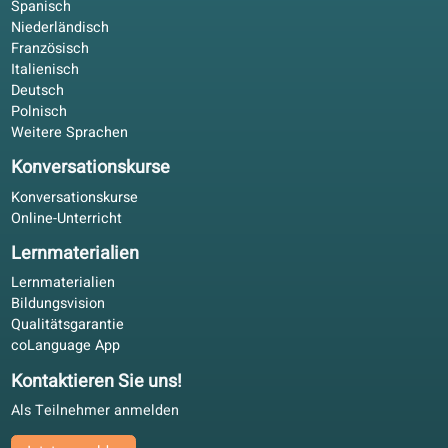
Mit dem Buch offline, online für Korrekturen. Für
Erwachsene in der EU ohne feste Kurszeiten.
Max E.
ME
Hamburg, Deutschland
Selbststudium
4.4/5
Im Firmenprogramm ist der Fortschritt nachvollziehbar.
Gleiche GER-Niveaus für Mitarbeitende und HR.
Lukas F.
LF
Frankfurt, Deutschland
Blended Learning
4.2/5