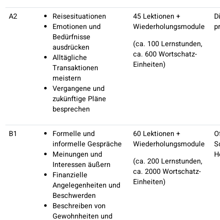
Grammatik und Wortschatz.
Unsere
gesprächsorientierten Lektionen
stärken Ihr
Selbstvertrauen, Italienisch in realen Alltagssituationen
anzuwenden.
Individuell abgestimmtes Lernmaterial
Bei colanguage wissen wir, dass jeder Lernende einzigartig i
Unsere Plattform passt sich Ihrem Fortschritt und Ihren
Zielen an und stellt sicher, dass Sie
Lernmaterialien
erhalten, die genau zu Ihren Bedürfnissen passen
und S
effektiv beim Italienischsprechen unterstützen.
Was unser
Italienischkurs
beinhaltet
Personalisierte Lernmaterialien
, die auf Ihr Niveau und 
Ziele zugeschnitten sind
Flexibles Lernmodell mit einer Kombination aus
Selbststudium und interaktiven Online-Lektionen
Regelmäßiges Feedback und Fortschrittskontrollen