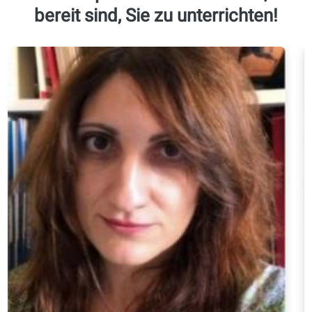
Einheiten)
Angelegenheiten und
Beschwerden
Beschreiben von
Gewohnheiten und
Erfahrungen
B2
Vorstellungsgespräche
60 Lektionen +
und formelle
Wiederholungsmod
Kommunikation
(ca. 200 Lernstunde
Debatten zu
ca. 4000 Wortschatz
komplexen Themen
Einheiten)
Verstehen abstrakter
Diskussionen