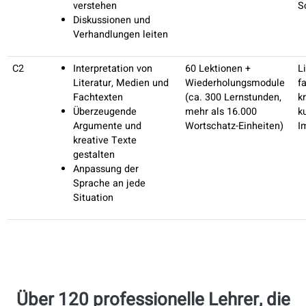
Geschäften und
öffentlichen Orten
A2
Reisesituationen
45 Lektionen +
Emotionen und
Wiederholungsmod
Bedürfnisse
(ca. 100 Lernstunde
ausdrücken
ca. 600 Wortschatz-
Alltägliche
Einheiten)
Transaktionen
meistern
Vergangene und
zukünftige Pläne
besprechen
B1
Formelle und
60 Lektionen +
informelle Gespräche
Wiederholungsmod
Meinungen und
(ca. 200 Lernstunde
Interessen äußern
ca. 2000 Wortschatz
Finanzielle