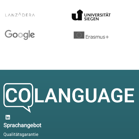
haben unter anderem an folgenden
Universitäten studiert…
Erfahrungsberichte von Teilnehmende
zu unserem Italian-Unterricht
4.7/5
4.7 von 5 basierend auf 12 Bewertungen