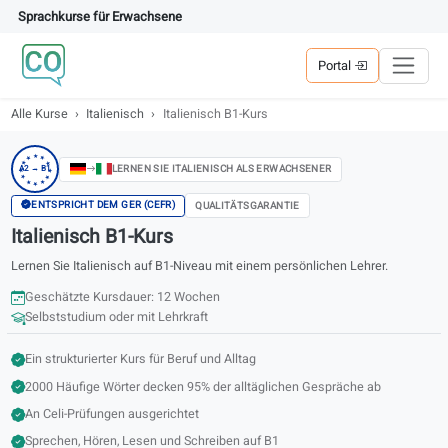
Sprachkurse für Erwachsene
Portal
Alle Kurse
Italienisch
Italienisch B1-Kurs
★
★
★
★
★
LERNEN SIE ITALIENISCH ALS ERWACHSENER
A2 → B1
★
★
★
★
★
★
★
ENTSPRICHT DEM GER (CEFR)
QUALITÄTSGARANTIE
Italienisch B1-Kurs
Lernen Sie Italienisch auf B1-Niveau mit einem persönlichen Lehrer.
Geschätzte Kursdauer: 12 Wochen
Selbststudium oder mit Lehrkraft
Ein strukturierter Kurs für Beruf und Alltag
2000 Häufige Wörter decken 95% der alltäglichen Gespräche ab