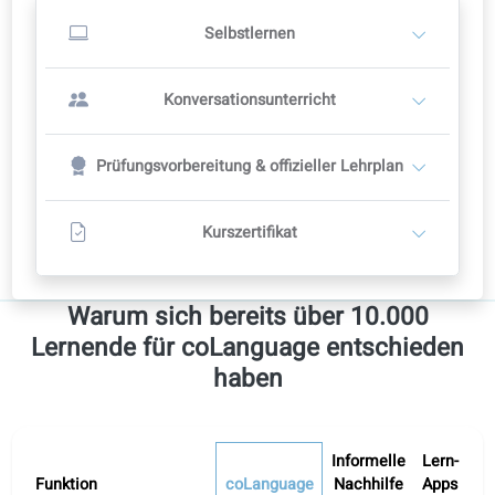
Selbststudium starten
ODER
Konversationsunterricht mit Lehrer:in
2
Lehrkräfte bestimmen ihre Preise selbst
Empfohlener Kursplan: 12 Wochen
12 Gesprächsstunden 12
Enthält das komplette Selbststudium im Portal
Lehrkraft kontaktieren
Weitere Level