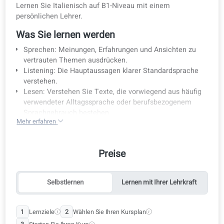
Kursdetails
Preise
Lernmethode im Überblick
Lehrpla
Kursdetails
Lernen Sie Italienisch auf B1-Niveau mit einem
persönlichen Lehrer.
Was Sie lernen werden
Sprechen: Meinungen, Erfahrungen und Ansichten zu
vertrauten Themen ausdrücken.
Listening: Die Hauptaussagen klarer Standardsprache
verstehen.
Lesen: Verstehen Sie Texte, die vorwiegend aus häufig
verwendeter Alltagssprache oder berufsbezogenem
Sprachgebrauch bestehen.
Mehr erfahren
Schreiben Sie klare, zusammenhängende Texte zu
vertrauten oder persönlich interessanten Themen.
Prüfungsvorbereitung: Perfekt für die Vorbereitung auf
Preise
die CILS B1-Prüfung.