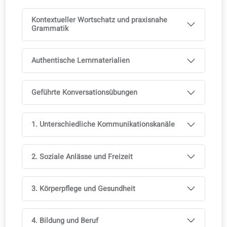
Kursbuch
Kostenloses E-Book inklusive
Gedrucktes Buch im Buchhandel erhältlich
In mehreren Sprachen verfügbar, inklusive Kurslizenz
Ideal für mehrsprachige Klassenzimmer
Voller Zugriff auf die coLanguage‑App ist in all unsere
Kursen enthalten.
Probieren Sie es kostenlos aus!
Lehrplan
Sie erreichen ein Level in 3 Monaten. Wortschatz und
Grammatik orientieren sich an den offiziellen Prüfungen
(GER/CEFR).
Kontextueller Wortschatz und praxisnahe