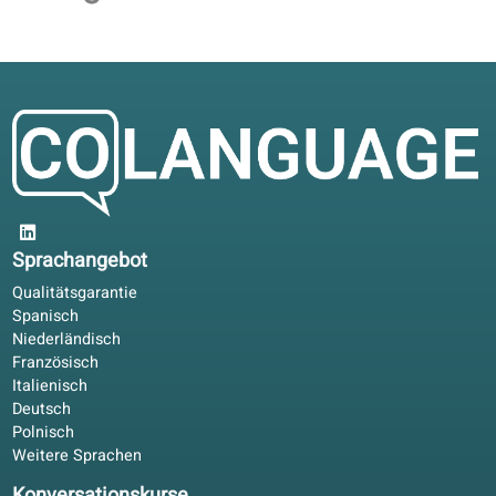
Im Firmenprogramm ist der Fortschritt nachvollziehbar.
Gleiche GER-Niveaus für Mitarbeitende und HR.
Lukas F.
LF
Frankfurt, Deutschland
Blended Learning
4.2/5
Kollegen nutzten coLanguage für berufliches Italienisch.
Kombiniert: Buch zu Hause, Portal für Schreibübungen.
Julia B.
JB
Zürich, Schweiz
Blended Learning
4.8/5