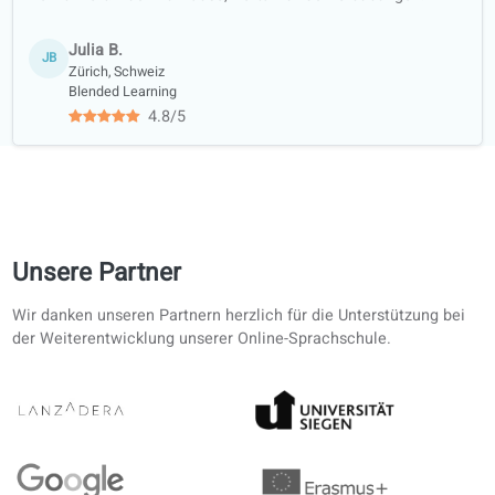
Akademische
Kooperation mit
Universitäten
Erfahrungsberichte von Teilnehmende
zu unserem Italian-Unterricht
4.7/5
4.7 von 5 basierend auf 12 Bewertungen
Mit dem Buch offline, online für Korrekturen. Für
Erwachsene in der EU ohne feste Kurszeiten.
Max E.
ME
Hamburg, Deutschland
Selbststudium
4.4/5