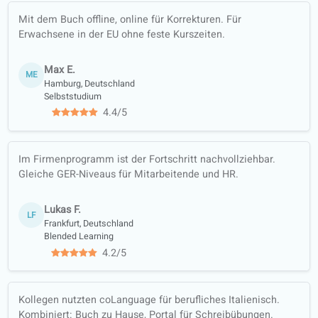
(PDF, übersetzt)
Qualitätsgarantie
Lernen Sie mit
authentischen
Inhalten
(Nachrichten,
Podcasts …)
Training aller
Sprachfertigkeiten:
Hören, Lesen,
Schreiben, Sprechen
Kursmaterialien, auf
die offizielle
Bibliotheken und
Buchhandlungen
vertrauen