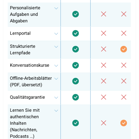
Italienisch A1
Italienisch A2
Selbstlernen
Konversationsunterricht
Prüfungsvorbereitung & offizieller Lehrplan
Kurszertifikat
Warum sich bereits über 10.000