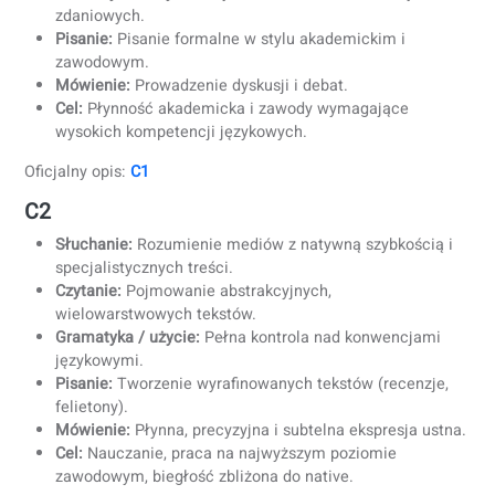
wykładów.
Czytanie:
Interpretowanie opinii, faktów i argumentów
Gramatyka / użycie:
Stosowanie struktur do tematów
formalnych i abstrakcyjnych.
Pisanie:
Tworzenie uporządkowanych argumentacji i
formalnych e‑maili.
Mówienie:
Przedstawianie argumentów i reagowanie 
przeciwne stanowiska.
Cel:
Często wymagany na
uczelniach
i w pracy
zawodowej.
Oficjalny opis:
B2
C1
Słuchanie:
Rozumienie złożonych dyskusji i podcastó
Czytanie:
Czytanie zaawansowanej literatury i raportó
Gramatyka / użycie:
Używanie niuansów i złożonych 
zdaniowych.
Pisanie:
Pisanie formalne w stylu akademickim i