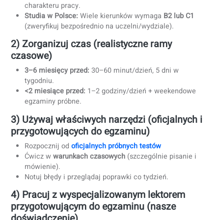
A2
130–150 €
B1
150–170 €
B2
160–180 €
C1
180–200 €
C2
190–210 €
+ może obowiązywać dodatkowa opłata za wydanie
certyfikatu (często około 20 €, tylko w przypadku zdania).
Opłaty mogą się różnić w zależności od ośrodka
egzaminacyjnego (zwłaszcza za granicą). Zawsze potwier
ceny na stronie wybranego ośrodka.
Przygotuj się: zbuduj plan nauki, który
rzeczywiście działa