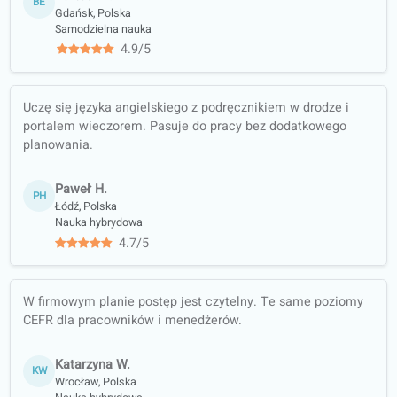
Elizabeta S.
Magister pedagogiki