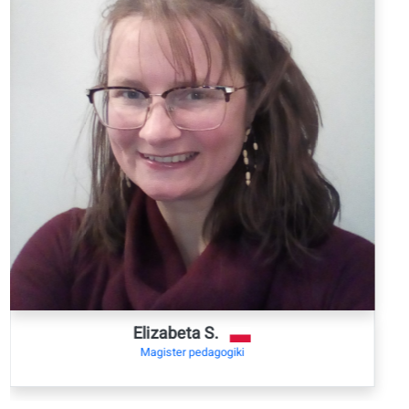
autentycznych
materiałach
(wiadomości,
podcasty…)
Trening
wszystkich
umiejętności:
słuchanie,
czytanie, pisanie i
mówienie
Materiały do
kursu polecane
przez biblioteki i
księgarnie
Współpraca
akademicka z
uczelniami