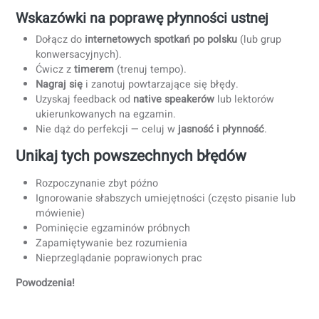
Ćwicz w
warunkach czasowych
(szczególnie pisanie i
mówienie).
Notuj błędy i przeglądaj poprawki co tydzień.
4) Pracuj z wyspecjalizowanym lektorem
przygotowującym do egzaminu (nasze
doświadczenie)
Z naszego doświadczenia w przygotowaniach do egzamin
kandydaci najszybciej robią postępy, gdy trening koncentr
się na:
Opanowaniu formatu zadań:
dokładne zrozumienie
wymagań egzaminu.
Natychmiastowych korektach:
eliminowanie
powtarzających się błędów gramatycznych i
strukturalnych.
Egzaminach próbnych:
budowanie szybkości, dokładn
i pewności siebie.
Strukturze mówienia:
jasne wprowadzenia, tezy,