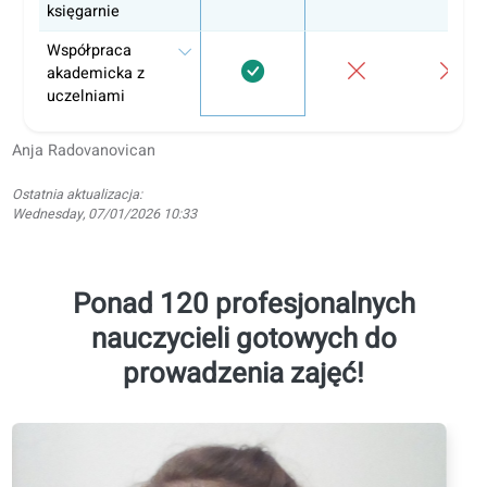
zadania i
oddawanie prac
Platforma
edukacyjna
Ustrukturyzowane
ścieżki nauki
Zajęcia
konwersacyjne
Arkusze ćwiczeń
do pracy offline
(PDF,
przetłumaczone)
Gwarancja
jakości
Nauka na