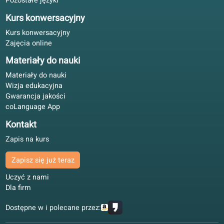
Bartosz E.
BE
Gdańsk, Polska
Samodzielna nauka
4.9/5
Uczę się języka angielskiego z podręcznikiem w drodze i
portalem wieczorem. Pasuje do pracy bez dodatkowego
planowania.
Paweł H.
PH
Łódź, Polska
Nauka hybrydowa
4.7/5
W firmowym planie postęp jest czytelny. Te same pozio