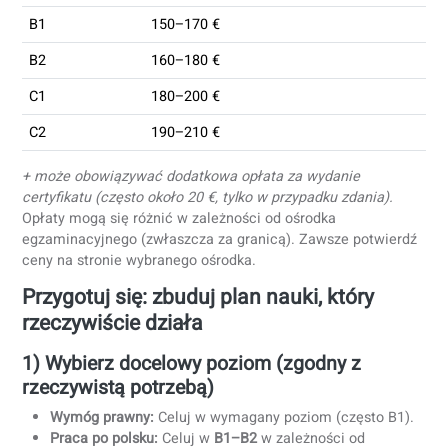
Oficjalny opis:
C2
Terminy egzaminów w 2026 r.: gdzie
znaleźć oficjalny kalendarz
Oficjalne terminy i dostępne poziomy są publikowane
przez Komisję na portalu certyfikatu.
Typowy schemat (może się różnić):
sesja wiosenna
i
sesja jesienna
.
Rejestracja zwykle otwiera się na około
6–8 tygodni
przed egzaminem.
Sprawdź oficjalny portal w sprawie harmonogramu 2026:
certyfikatpolski.pl
Ile to kosztuje? (przybliżone opłaty)
Poziom
Opłata (przybliżona)
A1
120–140 €