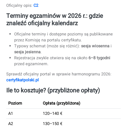
zawodowym.
Mówienie:
Prowadzenie dyskusji i debat.
Cel:
Płynność akademicka i zawody wymagające
wysokich kompetencji językowych.
Oficjalny opis:
C1
C2
Słuchanie:
Rozumienie mediów z natywną szybkością 
specjalistycznych treści.
Czytanie:
Pojmowanie abstrakcyjnych,
wielowarstwowych tekstów.
Gramatyka / użycie:
Pełna kontrola nad konwencjami
językowymi.
Pisanie:
Tworzenie wyrafinowanych tekstów (recenzje
felietony).
Mówienie:
Płynna, precyzyjna i subtelna ekspresja ust
Cel:
Nauczanie, praca na najwyższym poziomie
zawodowym, biegłość zbliżona do native.