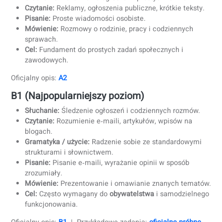
Słuchanie:
Rozumienie krótkich, powolnych dialogów
codziennych.
Czytanie:
Zrozumienie bardzo prostych tekstów.
Pisanie:
Wypełnianie formularzy; pisanie podstawowy
zdań.
Mówienie:
Przedstawianie się i odpowiadanie na
podstawowe pytania.
Cel:
Podstawowy, „survivalowy” poziom polskiego.
Oficjalny opis:
A1
A2
Słuchanie:
Rozumienie ogłoszeń i prostych rozmów.
Czytanie:
Reklamy, ogłoszenia publiczne, krótkie tekst
Pisanie:
Proste wiadomości osobiste.
Mówienie:
Rozmowy o rodzinie, pracy i codziennych
sprawach.
Cel:
Fundament do prostych zadań społecznych i
zawodowych.