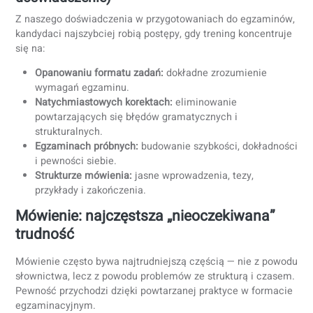
1) Wybierz docelowy poziom (zgodny z
rzeczywistą potrzebą)
Wymóg prawny:
Celuj w wymagany poziom (często B1
Praca po polsku:
Celuj w
B1–B2
w zależności od
charakteru pracy.
Studia w Polsce:
Wiele kierunków wymaga
B2 lub C1
(zweryfikuj bezpośrednio na uczelni/wydziale).
2) Zorganizuj czas (realistyczne ramy
czasowe)
3–6 miesięcy przed:
30–60 minut/dzień, 5 dni w
tygodniu.
<2 miesiące przed:
1–2 godziny/dzień + weekendowe
egzaminy próbne.
3) Używaj właściwych narzędzi (oficjalnych 
przygotowujących do egzaminu)
Rozpocznij od
oficjalnych próbnych testów