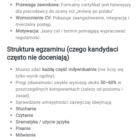
Dlaczego warto zdawać certyfikat z
polskiego?
Obywatelstwo / pobyt:
Poziom B1 jest wymagany prz
ubieganiu się o obywatelstwo polskie (częsty wymóg;
zawsze sprawdź aktualne przepisy).
Rekrutacja na uczelnię:
Wiele kierunków wymaga
B2 
C1
(sprawdź wymagania swojej wydziału).
Przewaga zawodowa:
Formalny certyfikat jest łatwiej
dla pracodawcy do oceny niż „mówię po polsku”.
Wzmocnienie CV:
Pokazuje zaangażowanie, integrację
mierzalny postęp.
Motywacja:
Jasny cel i termin pomagają wypracować
regularność.
Struktura egzaminu (czego kandydaci
często nie doceniają)
Musisz zdać
każdą część indywidualnie
(nie liczy się