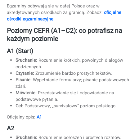
tylko wynik ogólny).
Progi zdawalności zwykle wynoszą około
50–60%
w
poszczególnych komponentach (zależy od poziomu i
zasad).
Sprawdzane umiejętności zazwyczaj obejmują:
Słuchanie
Czytanie
Gramatyka / użycie języka
Pisanie
Mówienie
Egzaminy odbywają się w całej Polsce oraz w
akredytowanych ośrodkach za granicą. Zobacz:
oficjalne
ośrodki egzaminacyjne
.
Poziomy CEFR (A1–C2): co potrafisz na
każdym poziomie
A1 (Start)