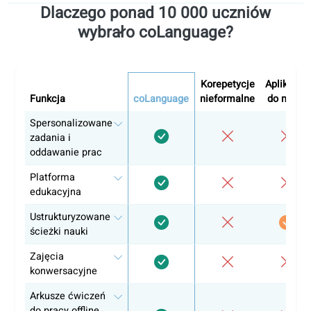
przykłady i zakończenia.
Mówienie: najczęstsza „nieoczekiwana”
trudność
Mówienie często bywa najtrudniejszą częścią — nie z po
słownictwa, lecz z powodu problemów ze strukturą i czas
Pewność przychodzi dzięki powtarzanej praktyce w forma
egzaminacyjnym.
Wskazówki na poprawę płynności ustnej
Dołącz do
internetowych spotkań po polsku
(lub grup
konwersacyjnych).
Ćwicz z
timerem
(trenuj tempo).
Nagraj się
i zanotuj powtarzające się błędy.
Uzyskaj feedback od
native speakerów
lub lektorów
ukierunkowanych na egzamin.
Nie dąż do perfekcji — celuj w
jasność i płynność
.
Unikaj tych powszechnych błędów