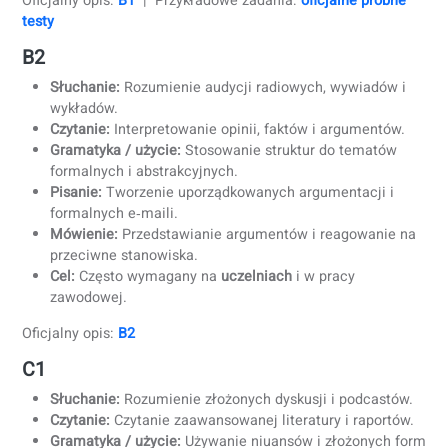
Oficjalny opis:
A2
B1 (Najpopularniejszy poziom)
Słuchanie:
Śledzenie ogłoszeń i codziennych rozmów
Czytanie:
Rozumienie e‑maili, artykułów, wpisów na
blogach.
Gramatyka / użycie:
Radzenie sobie ze standardowym
strukturami i słownictwem.
Pisanie:
Pisanie e‑maili, wyrażanie opinii w sposób
zrozumiały.
Mówienie:
Prezentowanie i omawianie znanych tema
Cel:
Często wymagany do
obywatelstwa
i samodzieln
funkcjonowania.
Oficjalny opis:
B1
| Przykładowe zadania:
oficjalne próbn
testy
B2
Słuchanie:
Rozumienie audycji radiowych, wywiadów 