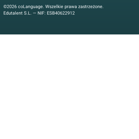
CEFR dla pracowników i menedżerów.
Katarzyna W.
KW
Wrocław, Polska
Nauka hybrydowa
4.4/5
Oferta kursów językowych
Gwarancja jakości