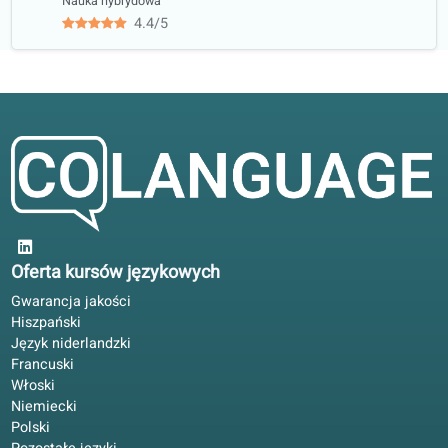
Nasi nauczyciele studiowali m.in. na..
Opinie kursantów
4.6/5
średnia na 5 na podstawie 84 ocen
Przed przeprowadzką do Belgii pomogło to, że książka i
portal mają te same poziomy.