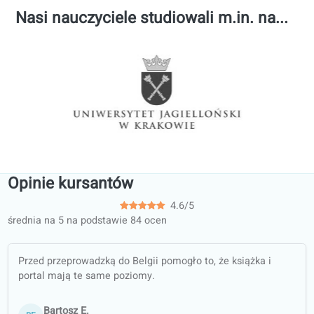
Anja Radovanovican
Ostatnia aktualizacja:
Wednesday, 07/01/2026 10:33
Ponad 120 profesjonalnych
nauczycieli gotowych do
prowadzenia zajęć!