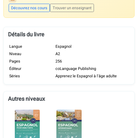
AVEC UNE LICENCE DE COURS
Ce manuel est la base de nos cours coLanguage et il est aussi util
par des écoles et des enseignants du monde entier. Ces
fonctionnalités s’activent dès votre inscription — chez nous ou aup
de tout prestataire agréé.
Commentaires sur les textes générés par l’IA
Audio en parallèle avec traductions
Suivi des progrès
Rapport personnalisé sur votre niveau
Découvrez nos cours
Trouver un enseignant
Détails du livre
Langue
Espagnol
Niveau
A2