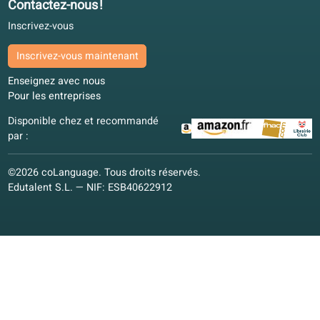
Garantie qualité
Espagnol
Néerlandais
Français
Italien
Allemand
Polonais
Autres langues
Cours de conversation
Cours de conversation
Cours en ligne
Matériel pédagogique
Matériel pédagogique
Vision pédagogique
Garantie qualité
coLanguage App