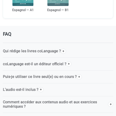
Pages
256
Éditeur
coLanguage Publishing
Séries
Apprenez le Espagnol à l’âge adulte
Autres niveaux
Espagnol — A1
Espagnol — B1
FAQ