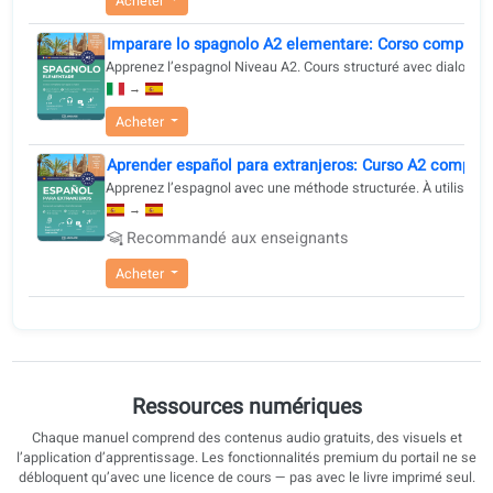
Acheter
Spanisch A2 lernen elementar: Kompletter Kur
Apprenez l’espagnol A1–A2 pas à pas : dialogues, gram
→
Acheter
Imparare lo spagnolo A2 elementare: Corso co
Apprenez l’espagnol Niveau A2. Cours structuré avec dia
→
Acheter
Aprender español para extranjeros: Curso A2 c
Apprenez l’espagnol avec une méthode structurée. À util
→
Recommandé aux enseignants
Acheter