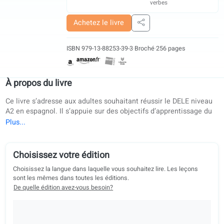
Lecture
Écriture
Vocabulaire
Conjugaison des
verbes
Achetez le livre
Partager
ISBN 979-13-88253-39-3
·
Broché
·
256 pages
À propos du livre
Ce livre s’adresse aux adultes souhaitant réussir le DELE ni
A2 en espagnol. Il s’appuie sur des objectifs d’apprentissag
CECR et respecte les recommandations officielles de l’UE, c
en fait une ressource idéale pour l’auto-apprentissage com
pour les cours en présentiel ou en ligne. Conçu avec plusieu
universités européennes, cet ouvrage est une méthode rec
Choisissez votre édition
pour l’enseignement des langues aux adultes. Il couvre 43
Choisissez la langue dans laquelle vous souhaitez lire. Les leçons
thèmes pratiques ainsi que la grammaire, le vocabulaire et 
sont les mêmes dans toutes les éditions.