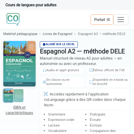
Cours de langues pour adultes
Portail
Matériel pédagogique
Livres de Espagnol
Espagnol A2 — méthode D
ALIGNÉ SUR LE CECRL
Espagnol A2 — méthode DE
Manuel structuré de niveau A2 pour adultes — e
autonomie ou avec un professeur.
Audio et appli gratuits
Éditeur officiel de 
En classe ou en
Disponible en e-bo
autonomie
en broché
Accédez rapidement à l’application
coLanguage grâce à des QR codes dans cha
leçon.
ISBN et
caractéristiques
Grammaire
Dialogues
Expression orale
Écoute