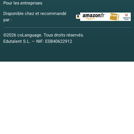
Espagnol
Néerlandais
Français
Italien
Allemand
Polonais
Autres langues
Cours de conversation
Cours de conversation
Cours en ligne
Matériel pédagogique
Matériel pédagogique
Vision pédagogique
Garantie qualité
coLanguage App
Contactez-nous !