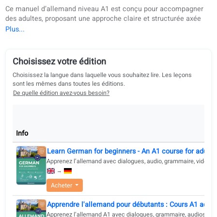
Description du livre
Choisissez votre édition
Acheter
À propos du livre
Ce manuel d’allemand niveau A1 est conçu pour accompag
des adultes, proposant une approche claire et structurée ax
sur l’usage pratique de la langue au quotidien. Basé sur les
directives du CECR et la méthode Goethe, il pose des bases
solides en grammaire, vocabulaire et expression orale, tout
développant de façon équilibrée les quatre compétences :
Choisissez votre édition
écriture, expression orale, compréhension orale et lecture.
Choisissez la langue dans laquelle vous souhaitez lire. Les leçons
Le contenu est organisé en 45 thèmes pertinents et pratique
sont les mêmes dans toutes les éditions.
chacun aligné sur les descripteurs « je peux » du CECR,
De quelle édition avez-vous besoin?
permettant aux apprenants de mesurer leurs progrès et d’ob
des résultats concrets. Ce manuel convient aux personnes
souhaitant apprendre l’allemand de manière méthodique et
orientée objectifs, avec un accent sur la communication réel
Info
s’adresse à des adultes ayant un niveau d’études moyen ou
Learn German for beginners - An A1 course for a
supérieur et appréciant des leçons structurées et des méth