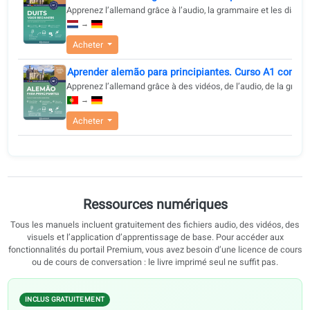
accompagnement à chaque étape du parcours en allemand
Acheter
Aprender alemán para principiantes. Curso A1 
Cours d’allemand A1. Audio, dialogues, grammaire et e
→
Acheter
Duits leren voor beginners - Snel en praktisch 
Apprenez l’allemand grâce à l’audio, la grammaire et le
→
Acheter
Aprender alemão para principiantes. Curso A1 
Apprenez l’allemand grâce à des vidéos, de l’audio, de
→
Acheter