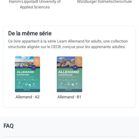
Alessia Calcagni
Lea Pessara
Università degli Studi di Modena e
Cologne University of Appl
Reggio Emilia
Sciences
Louis Fernando Hess
Sophie Schmidt
Hamm-Lippstadt University of
Würzburger Dolmetschersc
Applied Sciences