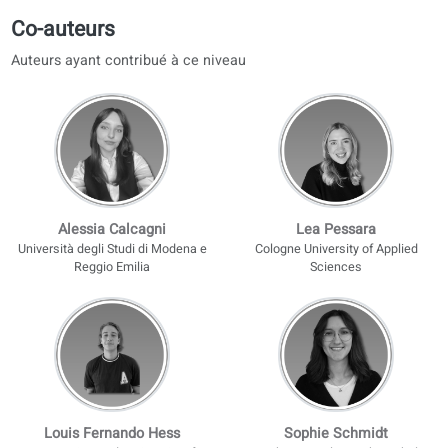
AVEC UNE LICENCE DE COURS
Inclus avec les cours de conversation coLanguage ou une licence
Premium du portail. Non inclus avec le livre imprimé seul.
Corrections par l’IA
Audio en parallèle avec traductions
Suivi des progrès
Rapports personnalisés sur votre niveau
Découvrez nos cours
Trouver un enseignant
Co-auteurs
Auteurs ayant contribué à ce niveau