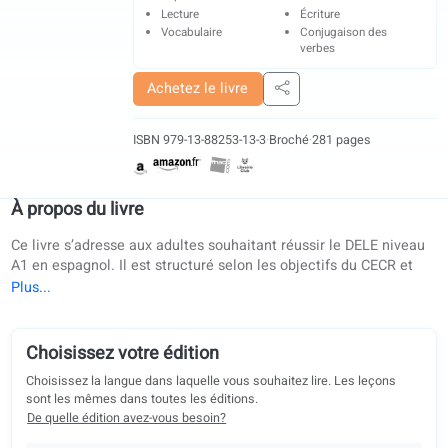
Grammaire
Dialogues
Expression orale
Écoute
Lecture
Écriture
Vocabulaire
Conjugaison des
verbes
Achetez le livre
Partager
ISBN 979-13-88253-13-3
·
Broché
·
281 pages
À propos du livre
Ce livre s’adresse aux adultes souhaitant réussir le DELE ni
A1 en espagnol. Il est structuré selon les objectifs du CECR 
conforme aux directives d’enseignement de l’UE, ce qui en f
une ressource idéale pour l’auto-apprentissage comme pour
cours en présentiel ou en ligne. Développé avec plusieurs
universités européennes, ce manuel est une méthode fiable
Choisissez votre édition