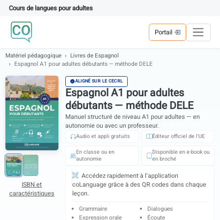
Cours de langues pour adultes
Portail
Matériel pédagogique
Livres de Espagnol
Espagnol A1 pour adultes débutants — méthode DELE
ALIGNÉ SUR LE CECRL
Espagnol A1 pour adultes
débutants — méthode DELE
Manuel structuré de niveau A1 pour adultes — e
autonomie ou avec un professeur.
Audio et appli gratuits
Éditeur officiel de 
En classe ou en
Disponible en e-bo
autonomie
en broché
Accédez rapidement à l’application
ISBN et
coLanguage grâce à des QR codes dans cha
caractéristiques
leçon.