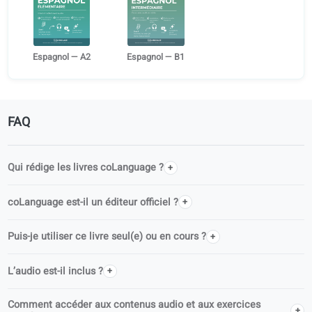
Langue
Espagnol
Niveau
A1
Pages
281
Éditeur
coLanguage Publishing
Séries
Apprenez le Espagnol à l’âge adulte
Autres niveaux
Espagnol — A2
Espagnol — B1