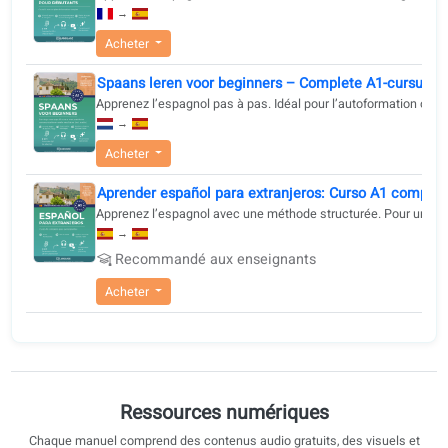
complète du niveau A1 au C1, offrant un parcours structuré 
Apprenez l’espagnol pas à pas. Auto-apprentissage ou c
progressif pour atteindre vos objectifs linguistiques et prépa
→
efficacement le DELE.
Acheter
Apprendre l'espagnol pour débutants : Cours A
Apprenez l’espagnol avec un cours A1 structuré : dial
→
Acheter
Spaans leren voor beginners – Complete A1-cu
Apprenez l’espagnol pas à pas. Idéal pour l’autoformat
→
Acheter
Aprender español para extranjeros: Curso A1 c
Apprenez l’espagnol avec une méthode structurée. Pour 
→
Recommandé aux enseignants