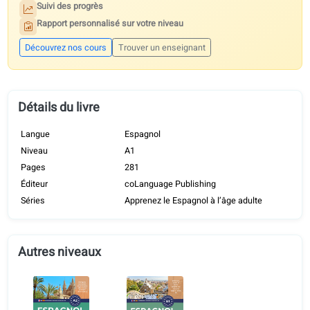
AVEC UNE LICENCE DE COURS
Ce manuel est la base de nos cours coLanguage et il est aussi util
par des écoles et des enseignants du monde entier. Ces
fonctionnalités s’activent dès votre inscription — chez nous ou aup
de tout prestataire agréé.
Commentaires sur les textes générés par l’IA
Audio en parallèle avec traductions
Suivi des progrès
Rapport personnalisé sur votre niveau
Découvrez nos cours
Trouver un enseignant
Détails du livre