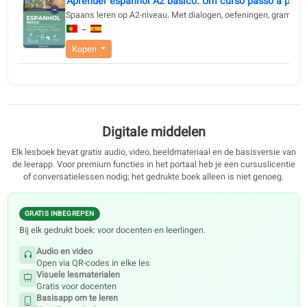
Kopen
Aprender español para extranjeros: Curso A2 c
Spaans leren met een gestructureerde methode. Voor geb
→
Aanbevolen voor leerkrachten
Kopen
Aprender espanhol A2 básico. Um curso passo 
Spaans leren op A2-niveau. Met dialogen, oefeningen, g
→
Kopen
Digitale middelen
Elk lesboek bevat gratis audio, video, beeldmateriaal en de basisvers