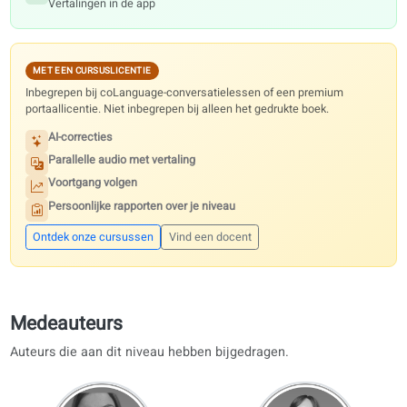
de leerapp. Voor premium functies in het portaal heb je een cursuslic
of conversatielessen nodig; het gedrukte boek alleen is niet genoe
GRATIS INBEGREPEN
Bij elk gedrukt boek: voor docenten en leerlingen.
Audio en video
Open via QR-codes in elke les
Visuele lesmaterialen
Gratis voor docenten
Basisapp om te leren
Vertalingen in de app
MET EEN CURSUSLICENTIE
Inbegrepen bij coLanguage-conversatielessen of een premium
portaallicentie. Niet inbegrepen bij alleen het gedrukte boek.
AI-correcties
Parallelle audio met vertaling