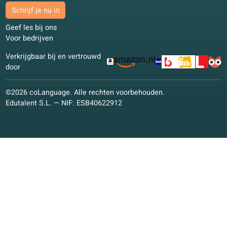
Taalaanbod
Kwaliteitsgarantie
Spaans
Nederlands
Frans
Italiaans
Duits
Pools
Andere talen
Conversatielessen
Conversatielessen
Online cursussen
Studie­materialen
Studie­materialen
Onderwijskundige visie
Kwaliteitsgarantie