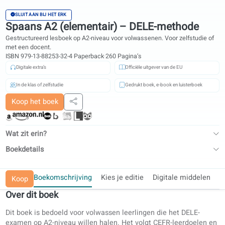
ISBN en specificaties
SLUIT AAN BIJ HET ERK
Spaans A2 (elementair) – DELE-methode
Gestructureerd lesboek op A2-niveau voor volwassenen. Voor zelfstudi
met een docent.
ISBN 979-13-88253-32-4
·
Paperback
·
260 Pagina’s
Digitale extra’s
Officiële uitgever van de EU
In de klas of zelfstudie
Gedrukt boek, e-book en luisterboek
Koop het boek
Delen
Wat zit erin?
Boekdetails
Boekomschrijving
Kies je editie
Digitale midde
Koop