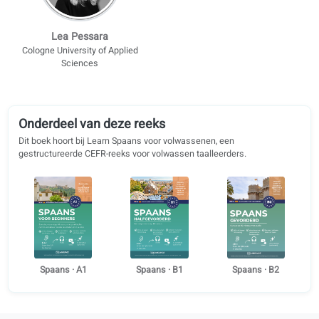
Reggio Emilia
Reggio Emilia
Anja Radovanovic
Donia Ben Salem
Ca' Foscari University of Venice
Université de Lorraine
Lea Pessara
Cologne University of Applied
Sciences