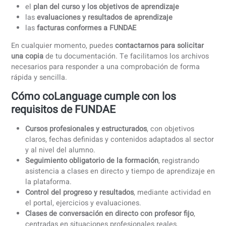
Toda esta información queda
correctamente documentad
conforme a los requisitos de FUNDAE, y puede ser
descargada por el responsable de RRHH
cuando lo necesit
Paso 6: Comunicación en FUNDAE y
aplicación de la bonificación
Con el curso finalizado y el informe de actividad preparado
comunicamos la finalización de la formación en la aplica
de FUNDAE
, incluyendo la información exigida sobre los
participantes y la actividad realizada.
A partir de ese momento, la empresa puede
aplicar la
bonificación directamente en los seguros sociales
,
descontando el importe correspondiente del
crédito de
formación disponible
.
La bonificación se refleja como una
reducción en las
cotizaciones a la Seguridad Social
, dentro del mismo
ejercicio.