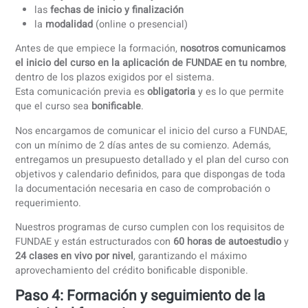
profesionales con agendas cambiantes. Antes de empezar
definimos contigo qué aprenderá cada participante,
estableciendo objetivos claros, fecha de inicio y fecha de
finalización.
La formación se adapta a:
El nivel de los empleados
El sector profesional
Las situaciones reales de su día a día laboral
Los contenidos se personalizan según el contexto
profesional. Cada participante aprende de forma flexible:
Accede al portal de aprendizaje cuando quiera
Realiza clases de conversación en directo, flexibles y
adaptadas a su agenda
Trabaja siempre con un profesor fijo, que sigue su
progreso
Paso 3: Definimos el programa y