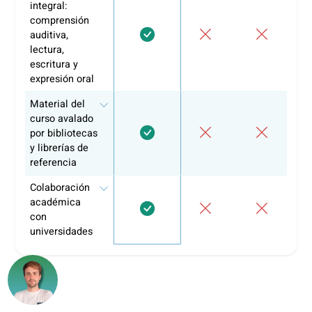
idiomas profesionales
sin carga administrativa
.
Accede a FUNDAE, autoriza a
Edutalent SL (NIF B4062291
contáctanos
.
Te ayudamos a definir la formación, gestionamos toda la
parte administrativa y te acompañamos hasta la aplicaci
de la bonificación.
Forma a tu equipo. Nosotros nos encargamos del resto.
¿Por qué más de 10.000 alumnos y
han elegido coLanguage?
Tutoría
Apps de
Funcionalidad
coLanguage
informal
aprendiza