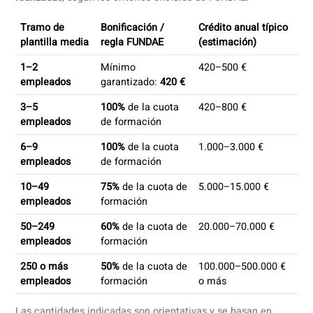
aprendizaje del estudiante, así como la asistencia a l
clases en vivo, asegurando que todo esté documenta
para facilitar el proceso de bonificación con Fundae.
¿Cómo Bonificarte?
¿Cuánto puede recuperar tu empresa
con FUNDAE?
Todas las empresas y entidades en España con empleado
dados de alta en la Seguridad Social
generan un crédito
anual de formación que puede utilizarse para bonificar cu
(por ejemplo, formación en idiomas o habilidades
profesionales). La cantidad que puede recuperarse depen
de la
plantilla media del año anterior
y de las
cotizacione
realizadas
, según los criterios oficiales de FUNDAE.
Tramo de
Bonificación /
Crédito anual típi