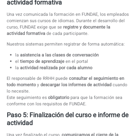
comunicamos el inicio en FUNDAE
Una vez firmado el
acuerdo de formación
, definimos conti
todos los detalles del curso:
el
programa formativo
los
objetivos de aprendizaje
las
fechas de inicio y finalización
la
modalidad
(online o presencial)
Antes de que empiece la formación,
nosotros comunicam
el inicio del curso en la aplicación de FUNDAE en tu nomb
dentro de los plazos exigidos por el sistema.
Esta comunicación previa es
obligatoria
y es lo que permi
que el curso sea
bonificable
.
Nos encargamos de comunicar el inicio del curso a FUND
con un mínimo de 2 días antes de su comienzo. Además,
entregamos un presupuesto detallado y el plan del curso 
objetivos y calendario definidos, para que dispongas de to