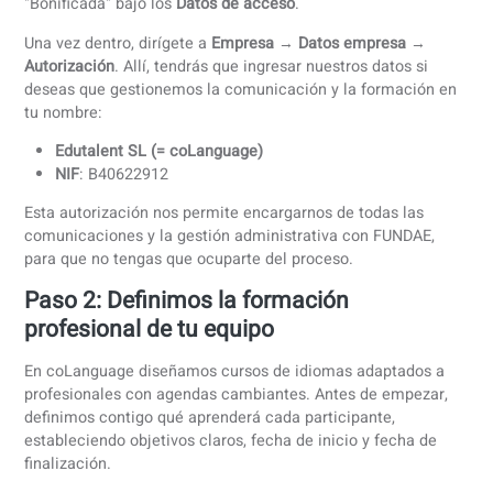
casos reales. FUNDAE calcula automáticamente el crédit
exacto de cada empresa. El crédito no utilizado se pierde 
finalizar el año.
¿Cómo utilizar el programa Fundae
para cursos de idiomas?
Solicitar y utilizar la
subvención de Fundae
para cursos de
idiomas es un proceso sencillo. A continuación te explic
cómo funciona:
Paso 1: Accede a FUNDAE, consulta tu
crédito y autorízanos para gestionarlo
Accede a la aplicación de FUNDAE aquí:
https://empresas.fundae.es/Lanzadera