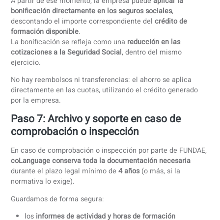
El responsable de RRHH puede
consultar el seguimiento e
todo momento
y
descargar los informes de actividad
cuan
lo necesite.
Este seguimiento es
obligatorio
para que la formación sea
conforme con los requisitos de FUNDAE.
Paso 5: Finalización del curso e informe
actividad
Una vez finalizado el curso,
comunicamos el cierre de la
formación
y te entregamos el
informe completo de activi
listo para cualquier comprobación o inspección.
El informe incluye, para cada participante:
la
actividad realizada en la plataforma de aprendizaje
los
resultados de aprendizaje
, mediante evaluaciones
pequeños tests
la
asistencia a las clases de conversación en directo