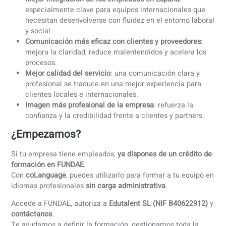
Documentación conforme a FUNDAE
, incluyendo plan
curso, informes de actividad e
facturas válidas
,
archivadas durante el plazo legal.
Nuestra oferta: cursos de idiomas
adaptados a tu sector
Ofrecemos
cursos de idiomas para profesionales con
agendas cambiantes
, centrados en la
comunicación
profesional oral y escrita
. Gracias a nuestro software y por
de aprendizaje, adaptamos los contenidos a cada sector:
Empresa y entornos corporativos
: reuniones, correos,
llamadas, presentaciones y negociaciones.
Salud y sector sanitario
: comunicación con pacientes
equipos (hospitales, clínicas, dentistas, enfermería,
fisioterapia).
Ingeniería y entornos técnicos
: vocabulario técnico,
procesos, documentación y comunicación profesional