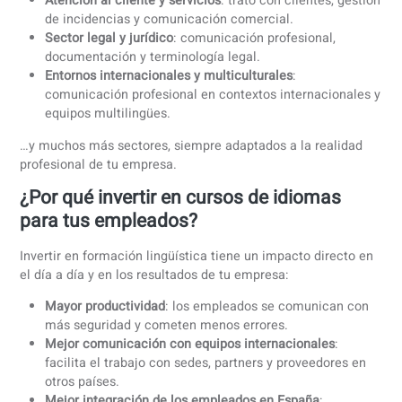
En cualquier momento, puedes
contactarnos para solicita
una copia
de tu documentación. Te facilitamos los archiv
necesarios para responder a una comprobación de forma
rápida y sencilla.
Cómo coLanguage cumple con los
requisitos de FUNDAE
Cursos profesionales y estructurados
, con objetivos
claros, fechas definidas y contenidos adaptados al se
y al nivel del alumno.
Seguimiento obligatorio de la formación
, registrando
asistencia a clases en directo y tiempo de aprendizaj
la plataforma.
Control del progreso y resultados
, mediante actividad
el portal, ejercicios y evaluaciones.
Clases de conversación en directo con profesor fijo
,
centradas en situaciones profesionales reales.
Certificado de finalización
y
evaluación opcional
, con 
total de horas realizadas.