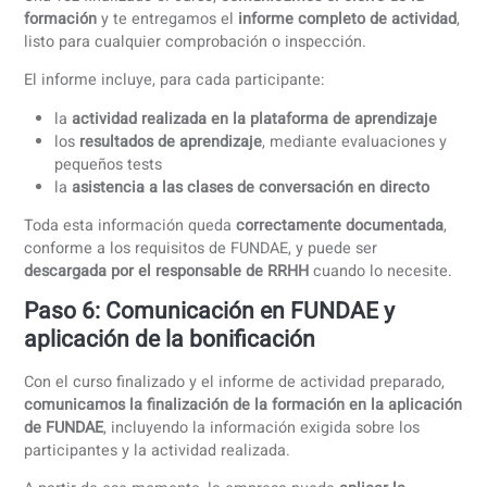
la documentación necesaria en caso de comprobación o
requerimiento.
Nuestros programas de curso cumplen con los requisitos 
FUNDAE y están estructurados con
60 horas de autoestudi
24 clases en vivo por nivel
, garantizando el máximo
aprovechamiento del crédito bonificable disponible.
Paso 4: Formación y seguimiento de la
actividad formativa
Una vez comunicada la formación en FUNDAE, los emplea
comienzan sus cursos de idiomas. Durante el desarrollo d
curso, FUNDAE exige que se
registre y documente la
actividad formativa
de cada participante.
Nuestros sistemas permiten registrar de forma automátic
la
asistencia a las clases de conversación
el
tiempo de aprendizaje
en el portal
la
actividad realizada por cada alumno