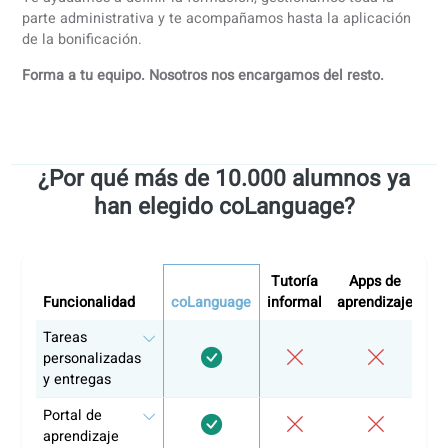
Atención al cliente y servicios
: trato con clientes, ges
de incidencias y comunicación comercial.
Sector legal y jurídico
: comunicación profesional,
documentación y terminología legal.
Entornos internacionales y multiculturales
:
comunicación profesional en contextos internacional
equipos multilingües.
…y muchos más sectores, siempre adaptados a la realida
profesional de tu empresa.
¿Por qué invertir en cursos de idiomas
para tus empleados?
Invertir en formación lingüística tiene un impacto directo 
el día a día y en los resultados de tu empresa:
Mayor productividad
: los empleados se comunican c
más seguridad y cometen menos errores.
Mejor comunicación con equipos internacionales
: