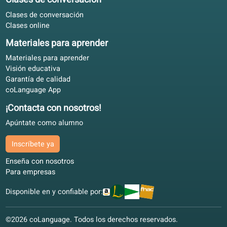
Lo que dicen nuestros alumnos
4.6/5
4.6 sobre 5 según 84 valoraciones
A RR. HH. le gustaron los informes de actividad. Estudio e
inglés a mi ritmo y añado clases de conversación.
Iván J.
IJ
Sevilla, España
Autoestudio
4.9/5