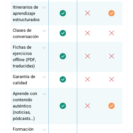
facilita el trabajo con sedes, partners y proveedores e
otros países.
Mejor integración de los empleados en España
:
especialmente clave para equipos internacionales qu
necesitan desenvolverse con fluidez en el entorno lab
y social.
Comunicación más eficaz con clientes y proveedores
:
mejora la claridad, reduce malentendidos y acelera lo
procesos.
Mejor calidad del servicio
: una comunicación clara y
profesional se traduce en una mejor experiencia para
clientes locales e internacionales.
Imagen más profesional de la empresa
: refuerza la
confianza y la credibilidad frente a clientes y partners
¿Empezamos?
Si tu empresa tiene empleados,
ya dispones de un crédito
formación en FUNDAE
.
Con
coLanguage
, puedes utilizarlo para formar a tu equip