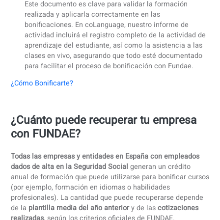
puede acumular el crédito no utilizado durante el
presente ejercicio para los dos siguientes.
Seguimiento y reporte
: Durante el curso, la empresa 
registrar la asistencia y el progreso de los empleados
la plataforma de Fundae. Al finalizar la formación, se
debe comunicar la finalización del curso y enviar un
informe con los datos de los participantes. En
coLanguage, nos encargamos de todo este proceso p
ti. Registramos la actividad de los empleados y te
entregamos el informe completo con los datos
necesarios para que puedas cumplir con los requisito
Fundae de manera sencilla y eficiente.
Certificación:
Al concluir el curso, se debe entregar a 
empleados un certificado de asistencia o un diploma.
Este documento es clave para validar la formación
realizada y aplicarla correctamente en las
bonificaciones. En coLanguage, nuestro informe de
actividad incluirá el registro completo de la actividad