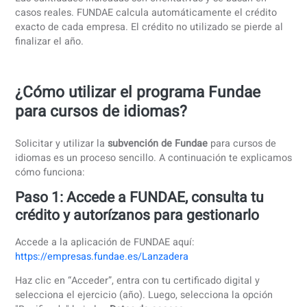
plantilla media
regla FUNDAE
(estimación)
1–2
Mínimo
420–500 €
empleados
garantizado:
420 €
3–5
100%
de la cuota
420–800 €
empleados
de formación
6–9
100%
de la cuota
1.000–3.000 €
empleados
de formación
10–49
75%
de la cuota de
5.000–15.000 €
empleados
formación
50–249
60%
de la cuota de
20.000–70.000 €
empleados
formación
250 o más
50%
de la cuota de
100.000–500.000 
empleados
formación
o más
Las cantidades indicadas son orientativas y se basan en