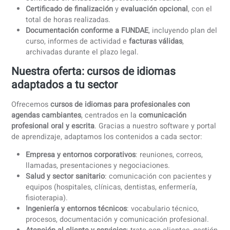
No hay reembolsos ni transferencias: el ahorro se aplica
directamente en las cuotas, utilizando el crédito generado
por la empresa.
Paso 7: Archivo y soporte en caso de
comprobación o inspección
En caso de comprobación o inspección por parte de FUND
coLanguage conserva toda la documentación necesaria
durante el plazo legal mínimo de
4 años
(o más, si la
normativa lo exige).
Guardamos de forma segura:
los
informes de actividad y horas de formación
el
plan del curso y los objetivos de aprendizaje
las
evaluaciones y resultados de aprendizaje
las
facturas conformes a FUNDAE