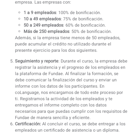
Fundae con un certificado digital. Desde allí, se dará 
alta la acción formativa (en este caso, cursos de
idiomas) y se informará de la formación que se va a
ofrecer a los empleados. =>
https://empresas.fundae.es/Lanzadera
Bonificación en las cotizaciones a la Seguridad Socia
Tras completar los pasos anteriores, la empresa podr
aplicar la bonificación a las cotizaciones sociales de 
Seguridad Social. Esta bonificación se refleja en la
casilla 763 del boletín de cotización, lo que permite a
empresa reducir su carga social.
Descuento en función del tamaño de la empresa
: El
porcentaje de bonificación varía según el tamaño de l
empresa. Las empresas con:
1 a 9 empleados
: 100% de bonificación.
10 a 49 empleados
: 75% de bonificación.
50 a 249 empleados
: 60% de bonificación.
Más de 250 empleados
: 50% de bonificación.
Además, si la empresa tiene menos de 50 empleados,