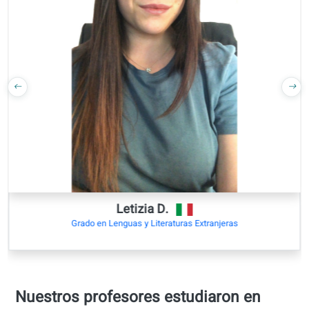
calidad
Aprende con
contenido
auténtico
(noticias,
pódcasts…)
Formación
integral:
comprensión
auditiva,
lectura,
escritura y
expresión oral
Material del
curso avalado
por bibliotecas
y librerías de