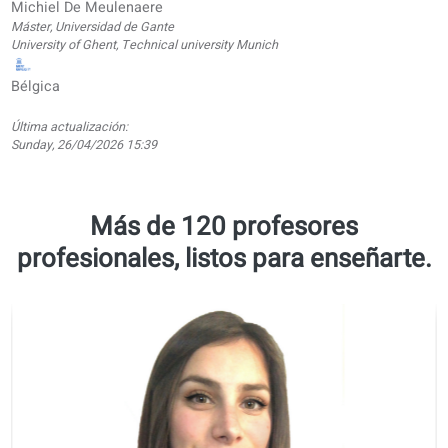
Tareas
personalizadas
y entregas
Portal de
aprendizaje
Itinerarios de
aprendizaje
estructurados
Clases de
conversación
Fichas de
ejercicios
offline (PDF,
traducidas)
Garantía de