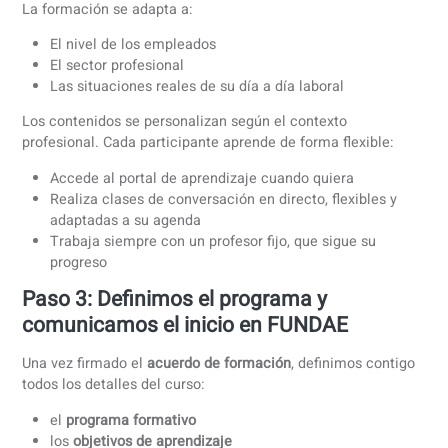
Haz clic en “Acceder”, entra con tu certificado digital y
selecciona el ejercicio (año). Luego, selecciona la opción
"Bonificada" bajo los
Datos de acceso
.
Una vez dentro, dirígete a
Empresa
→
Datos empresa
→
Autorización
. Allí, tendrás que ingresar nuestros datos si
deseas que gestionemos la comunicación y la formación 
tu nombre:
Edutalent SL (= coLanguage)
NIF
: B40622912
Esta autorización nos permite encargarnos de todas las
comunicaciones y la gestión administrativa con FUNDAE,
para que no tengas que ocuparte del proceso.
Paso 2: Definimos la formación
profesional de tu equipo
En coLanguage diseñamos cursos de idiomas adaptados 