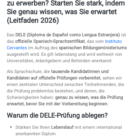
Träumen Sie davon, Ihr DELE-Zertifika
zu erwerben? Starten Sie stark, inde
Sie genau wissen, was Sie erwartet
(Leitfaden 2026)
Das
DELE (Diploma de Español como Lengua Extranjera)
is
das
offizielle Spanisch-Sprachzertifikat
, das vom
Instituto
Cervantes
im Auftrag des
spanischen Bildungsministeriu
ausgestellt wird. Es gilt lebenslang und wird weltweit von
Universitäten, Arbeitgebern und Behörden anerkannt.
Als Sprachschule, die
tausende Kandidatinnen und
Kandidaten auf offizielle Prüfungen vorbereitet
, sehen wir