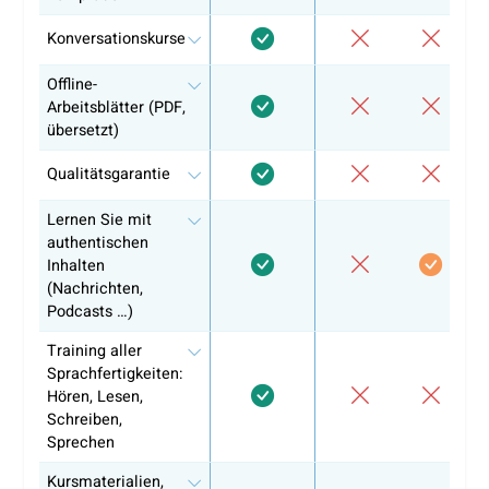
Privatlehrer + ein Lernportal, das das Prüfungsformat
simuliert.
Unsere Erfahrung und Ergebnisse
Mehr als 10.000 Lernende weltweit geschult
Über 150 zertifizierte professionelle Lehrkräfte
Durchschnittliche Bewertung: 4,8/5
Nachgewiesene Erfolge auf allen DELE-Niveaus
Das Bestehen des DELE geht nicht um Perfektion.
Es geht
Vorbereitung, Konsequenz und das Verständnis dafür, wor
Prüfer wirklich achten. Beginnen Sie früh, bereiten Sie sic
smart vor und bestehen Sie mit Selbstvertrauen.
Warum sich bereits über 10.000
Lernende für coLanguage entschied
haben