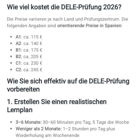
Gesamtdauer: ca. 5 Stunden
Auf C2 erwarten Prüfer:
Nahezu muttersprachliche Flüssigkeit und Kontrolle
Fortgeschrittene Argumentation und Synthese
Präzise Verwendung idiomatischer und formaler Spra
DELE-Prüfungstermine und -
durchführungen (2026)
DELE-Prüfungen werden weltweit mehrmals pro Jahr
angeboten.
Verfügbare Termine hängen vom Niveau und
Prüfungszentrum ab
, prüfen Sie daher die Termine
rechtzeitig.
Offizielle Zeitpläne und Anmeldung:
https://examenes.cervantes.es
Expertentipp