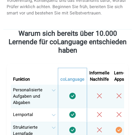
Zeitgesteuertes Üben unter realen Prüfungsbedingun
Korrektur anhand offizieller Bewertungskriterien
Warum Blended Learning für die DELE-
Vorbereitung am besten funktioniert
Die erfolgreichsten DELE-Kandidatinnen und -Kandidaten
kombinieren
strukturierte Selbstlernphasen
mit
fachkundigem Lehrerfeedback
. Dieser gemischte Ansatz
ermöglicht schnellere Fortschritte und vermeidet häufige
Prüfungsfehler.
Unser DELE-Vorbereitungsansatz
Personalisierter Lernplan basierend auf Ihrem Zielniv
Wöchentliches Feedback zu Sprechen und Schreiben
Probeprüfungen, die von zertifizierten Lehrkräften
korrigiert werden
Prüfungsstrategien und Zeitmanagement
Flexibles Online-Lernen, angepasst an Berufstätige