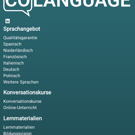
Was Teilnehmende sagen
4.6/5
4.6 von 5 basierend auf 84 Bewertungen
Klare Struktur ab A1. KI-Korrekturen im Portal sparen Zeit;
die gedruckten Lektionen arbeite ich trotzdem durch.
Max E.
ME
Hamburg, Deutschland
Selbststudium
4.9/5