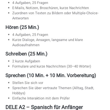
Mündlicher Ausdruck und Interaktion
Zum Bestehen müssen Sie mindestens
60% insgesamt
erreichen. Schwächen in einer Fertigkeit (insbesondere
Schreiben oder Sprechen) können Ihnen das Zertifikat kost
selbst wenn Ihre Grammatikkenntnisse stark sind.
DELE-Prüfungsstruktur nach Niveaus
(Übersicht 2026)
DELE A1 – Spanisch für absolute Anfän
Gesamtdauer: ca. 2,5 Stunden
Lesen (45 Min.)
4 Aufgaben, 25 Fragen
E-Mails, Notizen, Broschüren, kurze Nachrichten
Zuordnen von Texten zu Bildern oder Multiple-Choice-
Antworten