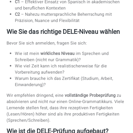
entscheidend — eine Überschätzung der eigenen Fähigkei
ist einer der häufigsten Gründe für das Nichtbestehen.
A1
– Basis-Überlebensspanisch: Begrüßungen, einfac
Informationen, alltägliche Ausdrücke
A2
– Einfache Gespräche über Alltag und persönliche
Bedürfnisse
B1
– Selbständige Nutzung: Arbeit, Reisen, Meinungen
kurze schriftliche Texte
B2
– Sichere Kommunikation in den meisten beruflic
und sozialen Situationen
C1
– Effektiver Einsatz von Spanisch in akademische
und beruflichen Kontexten
C2
– Nahezu muttersprachliche Beherrschung mit
Präzision, Nuance und Flexibilität
Wie Sie das richtige DELE-Niveau wähle
Bevor Sie sich anmelden, fragen Sie sich: