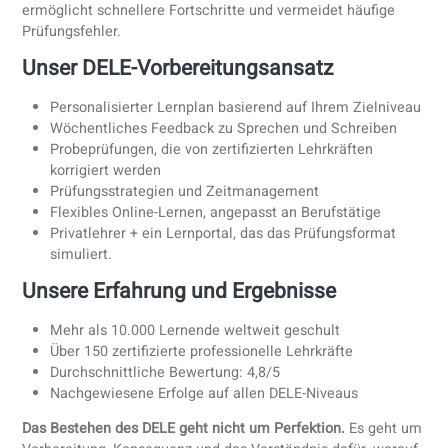
1. Erstellen Sie einen realistischen
Lernplan
3–6 Monate:
30–60 Minuten pro Tag, 5 Tage die Woc
Weniger als 2 Monate:
1–2 Stunden pro Tag plus
Wiederholung am Wochenende
2. Konzentrieren Sie sich frühzeitig auf
Sprechen und Schreiben
Aus unserer Erfahrung bei der Vorbereitung von DELE-
Kandidatinnen und -Kandidaten sind
Schreiben und Sprec
die entscheidenden Fertigkeiten
. Diese benötigen Feedba
— reines Selbststudium reicht selten aus.
3. Verwenden Sie prüfungsspezifische
Materialien
Offizielle DELE-Probeprüfungen