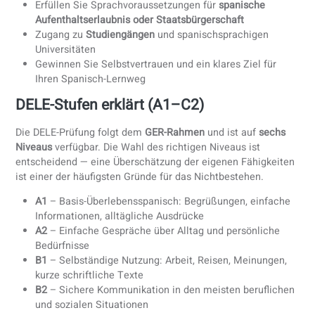
einen zentralen Unterschied zwischen Teilnehmenden, die
die Prüfung problemlos bestehen, und denen, die
Schwierigkeiten haben:
genau zu wissen, was die Prüfung
erwartet, bevor Sie mit der Vorbereitung beginnen
.
Warum die DELE-Prüfung ablegen?
Stärken Sie Ihren
Lebenslauf
mit einem international
anerkannten Diplom
Erfüllen Sie Sprachvoraussetzungen für
spanische
Aufenthaltserlaubnis oder Staatsbürgerschaft
Zugang zu
Studiengängen
und spanischsprachigen
Universitäten
Gewinnen Sie Selbstvertrauen und ein klares Ziel für
Ihren Spanisch-Lernweg
DELE-Stufen erklärt (A1–C2)
Die DELE-Prüfung folgt dem
GER-Rahmen
und ist auf
sech
Niveaus
verfügbar. Die Wahl des richtigen Niveaus ist