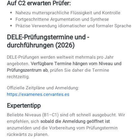
Häufigste Gründe fürs Nichtbestehen auf B
Schwache Argumentationsstruktur im Schreiben
Unangemessener Registergebrauch (zu informell oder
vage)
Schwierigkeiten, Bedeutungen im Hörverstehen zu
erschließen
DELE C1 – Fortgeschrittene
Gesamtdauer: ca. 4,5 Stunden
Was C1 herausfordernd macht
Integrierte Grammatik, Wortschatz und Verständnis
Zusammenfassen und Vermitteln komplexer
Informationen
Präzision unter Zeitdruck bewahren
DELE C2 – Spitzenleistung