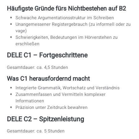
Hauptschwierigkeiten auf A2
Fotos mit ausreichenden Details beschreiben
Ein einfaches, aber kohärentes Gespräch
aufrechterhalten
Strukturierte kurze Texte schreiben (E-Mails, Notizen)
DELE B1 – Mittelstufe
Gesamtdauer: ca. 3,5 Stunden
Worauf Prüfer achten
Klarheit und Organisation im Schreiben
Fähigkeit zu erzählen, zu beschreiben und Meinungen
äußern
Funktionale Sprache für reale Situationen
DELE B2 – Oberes Mittelstufe
Gesamtdauer: ca. 3,5–4 Stunden