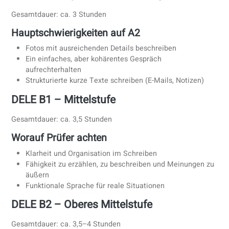
Hören (25 Min.)
4 Aufgaben, 25 Fragen
Kurze Dialoge, Ansagen, langsame und klare
Audioaufnahmen
Schreiben (25 Min.)
2 kurze Aufgaben
Formulare und kurze Nachrichten (30–40 Wörter)
Sprechen (10 Min. + 10 Min. Vorbereitung)
Stellen Sie sich vor
Sprechen Sie über vertraute Themen (Alltag, Stadt,
Hobbys)
Einfache Interaktion mit dem Prüfer
DELE A2 – Spanisch für Anfänger
Gesamtdauer: ca. 3 Stunden