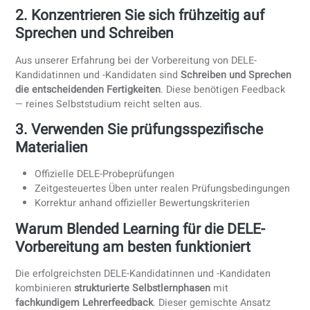
Beliebte Niveaus (B1–C1) sind oft schnell ausgebucht. Wir
empfehlen, sich
sobald die Anmeldung geöffnet ist
anzumelden und die Vorbereitung vom Prüfungstermin
rückwärts zu planen.
Wie viel kostet die DELE-Prüfung 2026?
Die Preise variieren je nach Land und Prüfungszentrum. Di
folgenden Angaben sind
orientierende Preise in Spanien
:
A1
: ca. 115 €
A2
: ca. 140 €
B1
: ca. 175 €
B2
: ca. 205 €
C1
: ca. 230 €
C2
: ca. 245 €
Wie Sie sich effektiv auf die DELE-Prüfu
vorbereiten