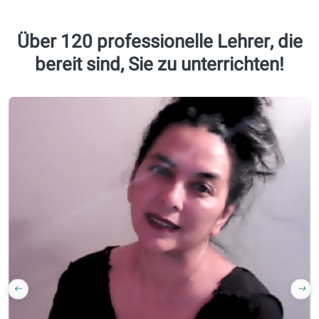
Qualitätsgarantie
Lernen Sie mit
authentischen
Inhalten
(Nachrichten,
Podcasts …)
Training aller
Sprachfertigkeiten:
Hören, Lesen,
Schreiben,
Sprechen
Kursmaterialien,
auf die offizielle
Bibliotheken und
Buchhandlungen
vertrauen