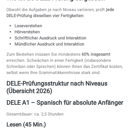
Wie ist mein
wirkliches Niveau
im Sprechen und
Schreiben (nicht nur Grammatik)?
Wie viel Zeit kann ich realistischerweise für die
Vorbereitung aufwenden?
Warum brauche ich das Zertifikat (Studium, Arbeit,
Einwanderung)?
Wir empfehlen dringend, eine
vollständige Probeprüfung
z
absolvieren und nicht nur einen Online-Grammatikkurs. Vi
Lernende stellen fest, dass ihre rezeptiven Fertigkeiten
(Lesen/Hören) höher sind als ihre produktiven Fertigkeiten
(Sprechen/Schreiben).
Wie ist die DELE-Prüfung aufgebaut?
Obwohl die Aufgaben je nach Niveau variieren, prüft
jede
DELE-Prüfung dieselben vier Fertigkeiten
:
Leseverstehen
Hörverstehen
Schriftlicher Ausdruck und Interaktion