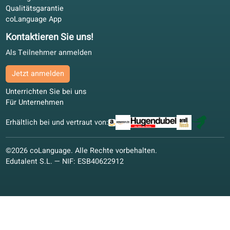
Mit dem Buch offline, online für Korrekturen. Für
Erwachsene in der EU ohne feste Kurszeiten.
Lukas F.
LF
Frankfurt, Deutschland
Blended Learning
4.7/5
Flexibel trotz Familie. Ich lade Lektionen herunter, nutze
übersetztes Audio und buche bei Bedarf einen Lehrer.
Julia B.
JB
Zürich, Schweiz
Blended Learning
4.4/5