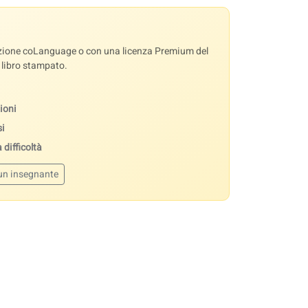
sazione coLanguage o con una licenza Premium del
o libro stampato.
ioni
si
 difficoltà
un insegnante