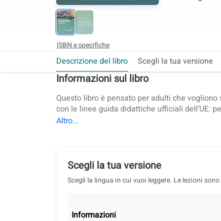
ISBN e specifiche
Descrizione del libro
Scegli la tua versione
Informazioni sul libro
Questo libro è pensato per adulti che vogliono s
con le linee guida didattiche ufficiali dell’UE: 
metodo collaudato per l’insegnamento delle ling
dialoghi essenziali in contesti reali, con video, 
della cultura tedesca e della vita quotidiana. Il l
correzioni opzionali basate sull’IA tramite l’ap
Le correzioni dei testi scritti si fanno dal por
Scegli la tua versione
offre un metodo completo con tracciamento dei p
Scegli la lingua in cui vuoi leggere. Le lezioni sono
classe: supporta sia la didattica online sia le l
un corso semestrale. Fa parte di una serie compl
al meglio all’esame Goethe-Zertifikat.
Informazioni