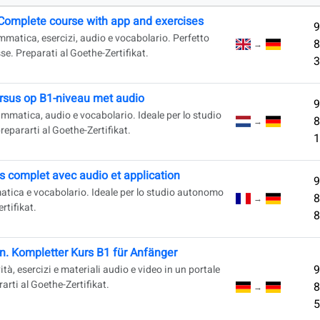
Complete course with app and exercises
9
mmatica, esercizi, audio e vocabolario. Perfetto
8
→
se. Preparati al Goethe-Zertifikat.
3
ursus op B1-niveau met audio
9
ammatica, audio e vocabolario. Ideale per lo studio
8
→
repararti al Goethe-Zertifikat.
1
s complet avec audio et application
9
atica e vocabolario. Ideale per lo studio autonomo
8
→
rtifikat.
8
n. Kompletter Kurs B1 für Anfänger
9
ità, esercizi e materiali audio e video in un portale
rarti al Goethe-Zertifikat.
8
→
5