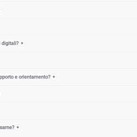
digitali?
upporto e orientamento?
 esame?