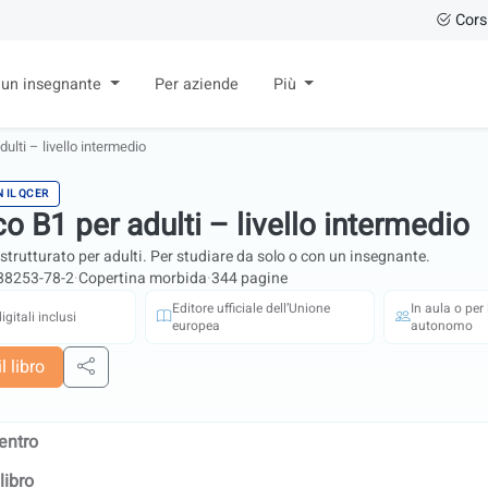
Cors
 un insegnante
Per aziende
Più
ulti – livello intermedio
N IL QCER
o B1 per adulti – livello intermedio
 strutturato per adulti. Per studiare da solo o con un insegnante.
88253-78-2
·
Copertina morbida
·
344 pagine
Editore ufficiale dell’Unione
In aula o per
gitali inclusi
europea
autonomo
l libro
Condividi
entro
libro