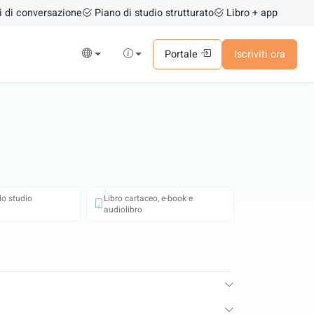
i di conversazione
Piano di studio strutturato
Libro + app
Portale
Iscriviti ora
 lo studio
Libro cartaceo, e-book e
audiolibro