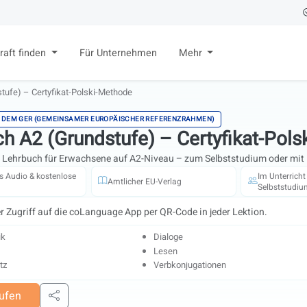
raft finden
Für Unternehmen
Mehr
tufe) – Certyfikat-Polski-Methode
 DEM GER (GEMEINSAMER EUROPÄISCHER REFERENZRAHMEN)
ch A2 (Grundstufe) – Certyfikat-Pol
s Lehrbuch für Erwachsene auf A2-Niveau – zum Selbststudium oder mit 
s Audio & kostenlose
Im Unterrich
Amtlicher EU-Verlag
Selbststudiu
r Zugriff auf die coLanguage App per QR-Code in jeder Lektion.
ik
Dialoge
Lesen
tz
Verbkonjugationen
ufen