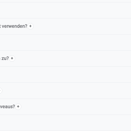
ht verwenden?
n zu?
niveaus?