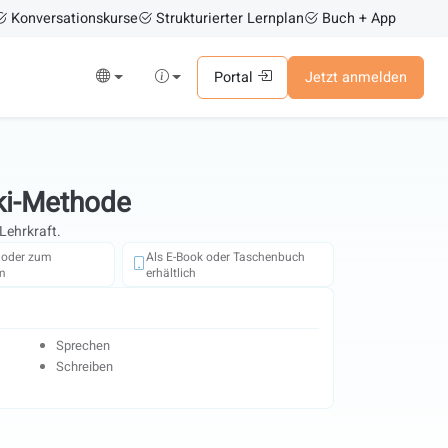
Konversationskurse
Strukturierter Lernplan
Buch + App
Portal
Jetzt anmelden
ski-Methode
Lehrkraft.
t oder zum
Als E-Book oder Taschenbuch
m
erhältlich
Sprechen
Schreiben