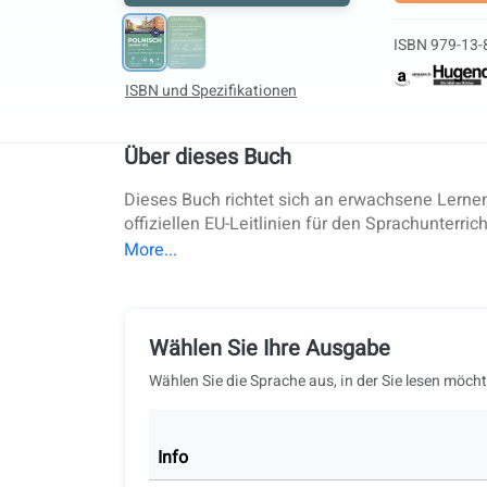
ISBN 979-13-
ISBN und Spezifikationen
Über dieses Buch
Dieses Buch richtet sich an erwachsene Lernend
offiziellen EU-Leitlinien für den Sprachunterr
Universitäten, ist es eine bewährte Methode f
die relevante Grammatik, den Wortschatz und D
verbessern neben der Sprache auch ihr Verständn
Lesen. Audio‑ und Videomaterial sind enthalten
Feedback, verfolgt den Lernfortschritt und pas
Wählen Sie Ihre Ausgabe
Sprechtraining kann mit einer coLanguage‑Lehr
Wählen Sie die Sprache aus, in der Sie lesen möcht
Fortschrittsverfolgung, Berichten zu Lernschwi
Präsenzunterricht und unterstützt Klassenpräs
vollständigen Reihe von A1 bis C1 und bietet L
Info
Certyfikat Polski vorzubereiten.