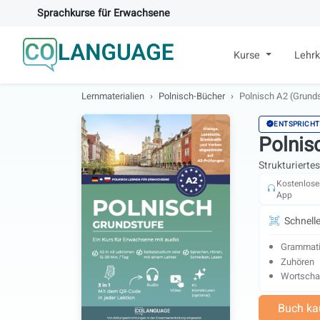
Sprachkurse für Erwachsene
Kurse
Lehrk
Lernmaterialien
Polnisch-Bücher
Polnisch A2 (Grunds
ENTSPRICHT
Polnis
Strukturierte
Kostenlose
App
Schnelle
Grammat
Zuhören
Wortscha
Buch ka