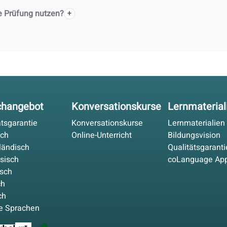
e Prüfung nutzen?
changebot
Konversationskurse
Lernmaterial
ätsgarantie
Konversationskurse
Lernmaterialien
sch
Online-Unterricht
Bildungsvision
ländisch
Qualitätsgaranti
sisch
coLanguage Ap
isch
ch
ch
e Sprachen