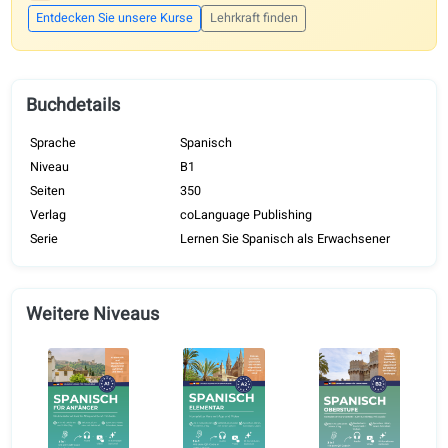
MIT KURSLIZENZ
Dieses Lehrbuch ist die Basis unserer coLanguage-Kurse und wird
weltweit von Schulen und Lehrkräften genutzt. Diese Funktionen
werden freigeschaltet, sobald Sie sich anmelden – bei uns oder üb
einen lizenzierten Anbieter.
Feedback zum Schreiben mit KI
Parallele Audiospur mit Übersetzungen
Fortschrittsübersicht
Personalisierter Schwierigkeitsbericht
Entdecken Sie unsere Kurse
Lehrkraft finden
Buchdetails
Sprache
Spanisch
Niveau
B1