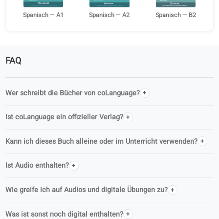
Seiten
350
Verlag
coLanguage Publishing
Serie
Lernen Sie Spanisch als Erwachsener
Weitere Niveaus
Spanisch — A1
Spanisch — A2
Spanisch — B2
FAQ