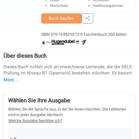
Grammatik
Dialoge
Sprechen
Zuhören
Lesen
Schreiben
Wortschatz
Verbkonjugationen
Buch kaufen
Teilen
ISBN 979-13-88253-72-0
·
Taschenbuch
·
350 Seite
Über dieses Buch
Dieses Buch richtet sich an erwachsene Lernende, die die D
Prüfung im Niveau B1 (Spanisch) bestehen möchten. Es bas
auf Lernzielen nach dem GER (Gemeinsamer Europäischer
Referenzrahmen) und folgt den offiziellen EU-Leitlinien – ide
für Selbststudium und Unterricht. In Zusammenarbeit mit
mehreren europäischen Universitäten entwickelt, ist es eine
Wählen Sie Ihre Ausgabe
bewährte Methode für den Zweitsprachenunterricht in der
Wählen Sie die Sprache aus, in der Sie lesen möchten. Die Lektione
Erwachsenenbildung in der Europäischen Union. Der Inhalt