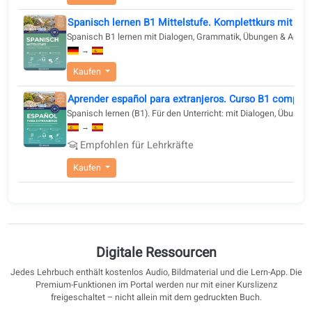
Reihe von A1 bis C1 und bietet einen klaren, aufbauenden
Kaufen
Lernpfad, um Sprachziele zu erreichen und sich gezielt auf 
DELE-Prüfung vorzubereiten.
Imparare lo spagnolo B1 intermedio. Corso co
Spanisch B1 lernen mit Texten, Audio, Video und Übunge
→
Kaufen
Spanisch lernen B1 Mittelstufe. Komplettkurs 
Spanisch B1 lernen mit Dialogen, Grammatik, Übungen &
→
Kaufen
Aprender español para extranjeros. Curso B1 c
Spanisch lernen (B1). Für den Unterricht: mit Dialogen
→
Empfohlen für Lehrkräfte
Kaufen