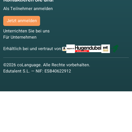
Qualitätsgarantie
Spanisch
Niederländisch
Französisch
Italienisch
Deutsch
Polnisch
Weitere Sprachen
Konversationskurse
Konversationskurse
Online-Unterricht
Lernmaterialien
Lernmaterialien
Bildungsvision
Qualitätsgarantie
coLanguage App
Kontaktieren Sie uns!