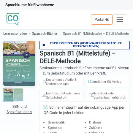
Sprachkurse für Erwachsene
Portal
Lernmaterialien
Spanisch-Bücher
Spanisch B1 (Mittelstufe) – DELE-M
ENTSPRICHT DEM GER (GEMEINSAMER EUROPÄISCH
REFERENZRAHMEN)
Spanisch B1 (Mittelstufe) –
DELE-Methode
Strukturiertes Lehrbuch für Erwachsene auf B1-
– zum Selbststudium oder mit Lehrkraft.
Kostenloses Audio &
Amtlicher EU-Verl
kostenlose App
Im Unterricht oder zum
Als E-Book oder
Selbststudium
Taschenbuch erhäl
ISBN und
Schneller Zugriff auf die coLanguage App 
Spezifikationen
QR-Code in jeder Lektion.